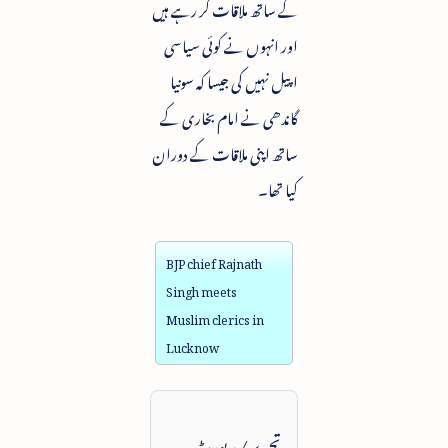
کے ساتھ ملاقات کر رہے ہیں
اور انہوں نے کوئی سیاسی
اپیل نہیں کی جیسا کہ سونیا
گاندھی نے امام بخاری کے
ساتھ اپنی ملاقات کے دوران
کیا تھا۔
BJP chief Rajnath
Singh meets
Muslim clerics in
Lucknow
تحریر / رپورٹ