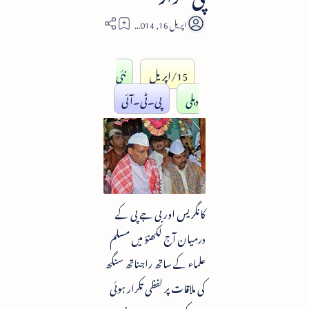
1
15/اپریل
نئی
دہلی
پی۔ٹی۔آئی
کانگریس اور بی جے پی کے
درمیان آج لکھنؤ میں مسلم
علماء کے ساتھ راجناتھ سنگھ
کی ملاقات پر لفظی تکرار ہوئی