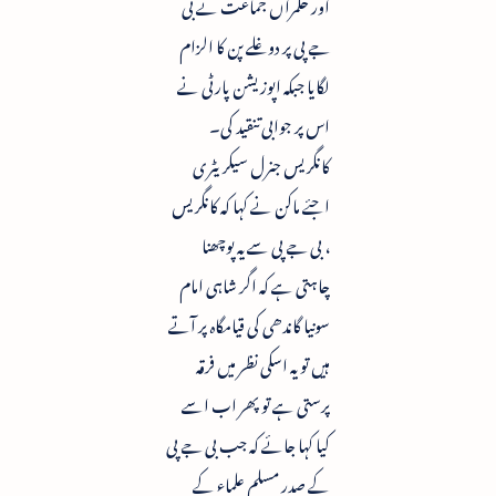
اور حکمراں جماعت نے بی
جے پی پر دوغلے پن کا الزام
لگایا جبکہ اپوزیشن پارٹی نے
اس پر جوابی تنقید کی۔
کانگریس جنرل سیکریٹری
اجئے ماکن نے کہا کہ کانگریس
، بی جے پی سے یہ پوچھنا
چاہتی ہے کہ اگر شاہی امام
سونیا گاندھی کی قیامگاہ پر آتے
ہیں تو یہ اسکی نظر میں فرقہ
پرستی ہے تو پھر اب اسے
کیا کہا جائے کہ جب بی جے پی
کے صدر مسلم علماء کے