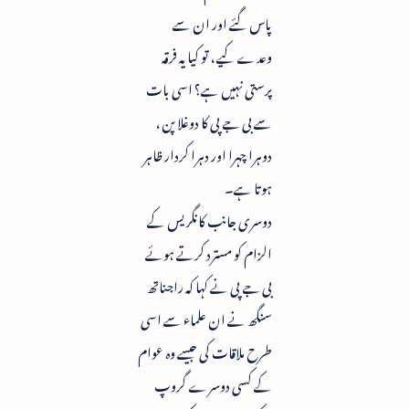
پاس گئے اور ان سے
وعدے کیے ، تو کیا یہ فرقہ
پرستی نہیں ہے؟ اسی بات
سے بی جے پی کا دوغلا پن ،
دوہرا چہرا اور دہرا کردار ظاہر
ہوتا ہے۔
دوسری جانب کانگریس کے
الزام کو مسترد کرتے ہوئے
بی جے پی نے کہا کہ راجناتھ
سنگھ نے ان علماء سے اسی
طرح ملاقات کی جیسے وہ عوام
کے کسی دوسرے گروپ