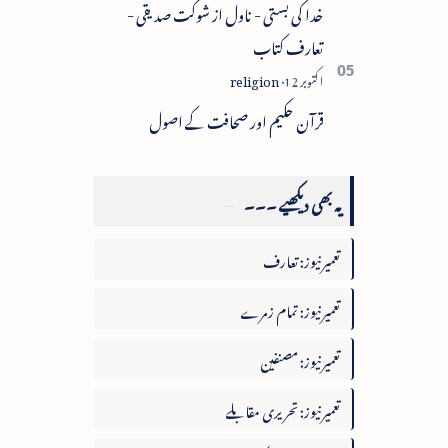
خدا کی بستی - ناول از شوکت صدیقی -
تعارف کتاب
قرآن حکیم اور صحافت کے اصول
یہ بھی دیکھیے ۔۔۔
تعمیرنیوز: تعارف
تعمیرنیوز: تمام زمرے
تعمیرنیوز: مصنفین
تعمیرنیوز: تحریری مقابلے