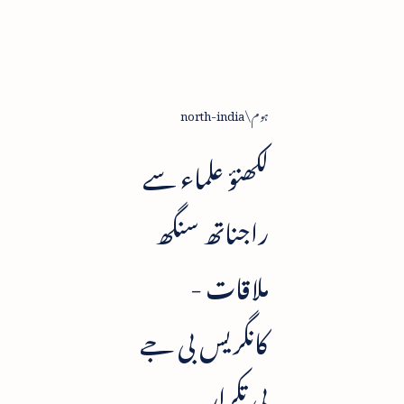
ہوم
north-india
لکھنؤ علماء سے
راجناتھ سنگھ
ملاقات -
کانگریس بی جے
پی تکرار