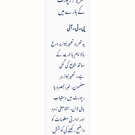
کے بارے میں
پی۔ٹی۔آئی
یہ تحریر تعمیرنیوز پر درج
بالا نام یا ذریعہ کے
ساتھ شائع کی گئی
ہے۔ تعمیرنیوز ہر
مضمون، خبر، تبصرہ یا
رپورٹ میں دستیاب
بائی لائن، اشاعتی زمرہ
اور ادارتی معلومات کو
واضح رکھنے کی کوشش