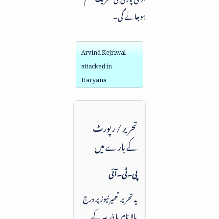
ہوجائے گی۔
Arvind Kejriwal
attacked in
Haryana
تحریر / رپورٹ
کے بارے میں
پی۔ٹی۔آئی
یہ تحریر تعمیرنیوز پر درج
بالا نام یا ذریعہ کے