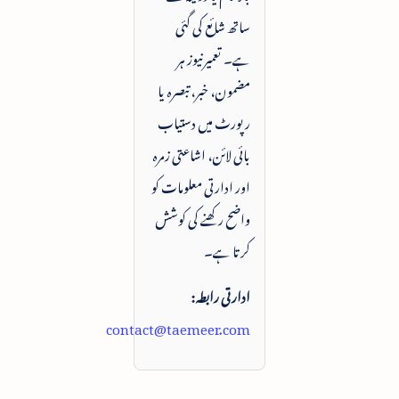
ساتھ شائع کی گئی
ہے۔ تعمیرنیوز ہر
مضمون، خبر، تبصرہ یا
رپورٹ میں دستیاب
بائی لائن، اشاعتی زمرہ
اور ادارتی معلومات کو
واضح رکھنے کی کوشش
کرتا ہے۔
ادارتی رابطہ:
contact@taemeer.com