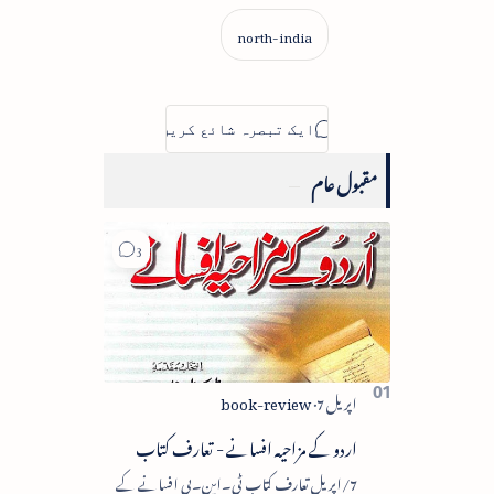
مقبول عام
اردو کے مزاحیہ افسانے - تعارف کتاب
7/اپریل تعارف کتاب ٹی۔این۔بی افسانے کے