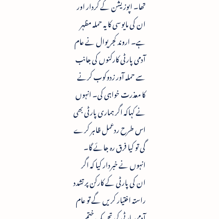
تھا۔ اپوزیشن کے کردار اور
ان کی مایوسی کا یہ حملہ مظہر
ہے۔ اروند کجریوال نے عام
آدمی پارٹی کارکنوں کی جانب
سے حملہ آور زدوکوب کرنے
کا معذرت خواہی کی۔ انہوں
نے کہاکہ اگر ہماری پارٹی بھی
اس طرح ردعمل ظاہر کرے
گی تو کیا فرق رہ جائے گا۔
انہوں نے خبردار کیا کہ اگر
ان کی پارٹی کے کارکن پر تشدد
راستہ اختیار کریں گے تو عام
آدمی پارٹی کی تحریک ختم