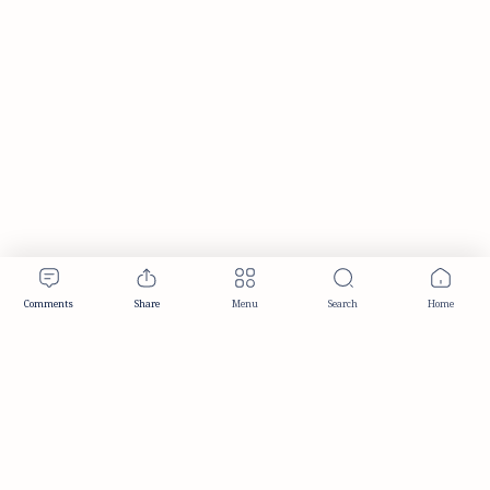
Publisher & Editorial Information
Established:
December 2012
Publisher:
Taemeer Web Design & Development
Head Office:
Hyderabad, Telangana, India
Editorial Responsibility:
TaemeerNews Editorial Team
Founder:
Syed Mukarram Niyaz