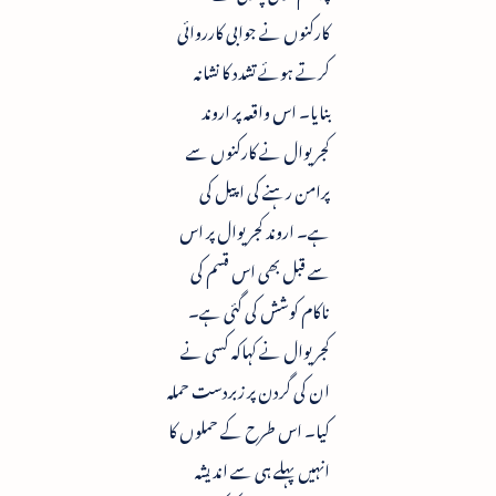
کارکنوں نے جوابی کارروائی
کرتے ہوئے تشدد کا نشانہ
بنایا۔ اس واقعہ پر اروند
کجریوال نے کارکنوں سے
پرامن رہنے کی اپیل کی
ہے۔ اروند کجریوال پر اس
سے قبل بھی اس قسم کی
ناکام کوشش کی گئی ہے۔
کجریوال نے کہاکہ کسی نے
ان کی گردن پر زبردست حملہ
کیا۔ اس طرح کے حملوں کا
انہیں پہلے ہی سے اندیشہ