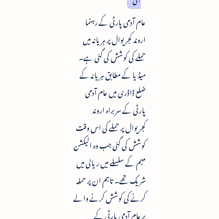
عام آدمی پارٹی کے رہنما
اروند کجریوال پر ہریانہ میں
حملے کی کوشش کی گئی ہے۔
میڈیا کے مطابق ہریانہ کے
ضلع ڈاڈری میں عام آدمی
پارٹی کے سربراہ اروند
کجریوال پر حملے کی اس وقت
کوشش کی گئی جب وہ الیکشن
مہم کے سلسلے میں ریالی میں
شریک تھے۔ تاہم ان پر حملہ
کرنے کی کوشش کرنے والے
پر عام آدمی پارٹی کے