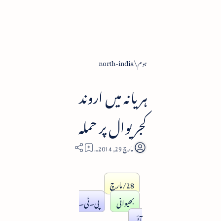
ہوم
north-india
ہریانہ میں اروند
کجریوال پر حملہ
1
28/مارچ
بھیوانی
پی۔ٹی۔
آئی