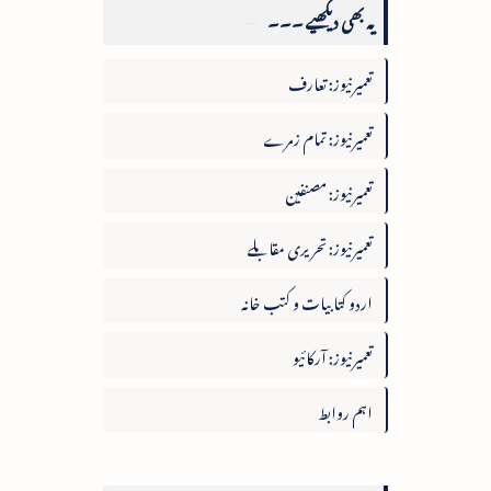
یہ بھی دیکھیے ۔۔۔
تعمیرنیوز: تعارف
تعمیرنیوز: تمام زمرے
تعمیرنیوز: مصنفین
تعمیرنیوز: تحریری مقابلے
اردو کتابیات و کتب خانہ
تعمیرنیوز: آرکائیو
اہم روابط