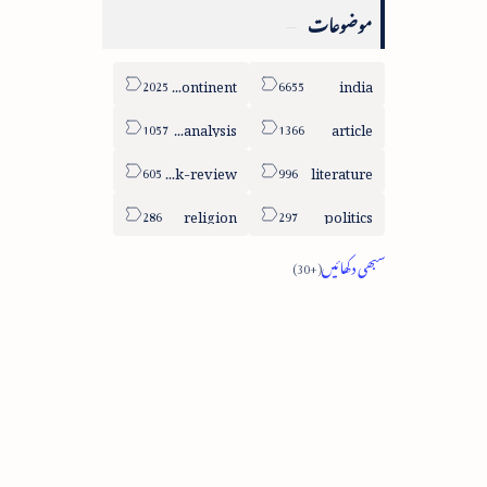
موضوعات
sub-continent
india
column-analysis
article
book-review
literature
religion
politics