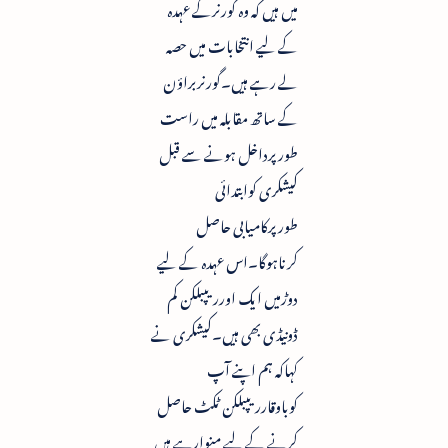
میں ہیں کہ وہ گورنرکے عہدہ
کے لیے انتخابات میں حصہ
لے رہے ہیں۔گورنربراؤن
کے ساتھ مقابلہ میں راست
طورپرداخل ہونے سے قبل
کیشکری کوابتدائی
طورپرکامیابی حاصل
کرناہوگا۔اس عہدہ کے لیے
دوڑمیں ایک اورریپبلکن کم
ڈونیڈی بھی ہیں۔کیشکری نے
کہاکہ ہم اپنے آپ
کوباوقارریپبلکن ٹکٹ حاصل
کرنے کے لیے منوارہے ہیں