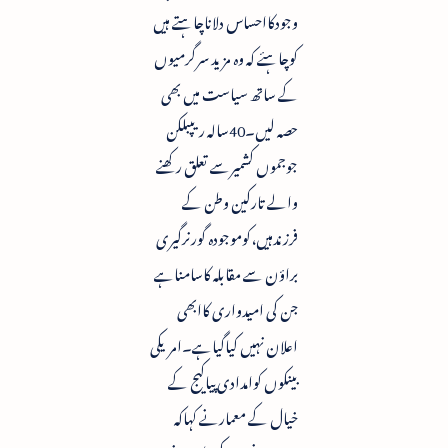
وجودکااحساس دلاناچاہتے ہیں
کوچاہئے کہ وہ مزید سرگرمیوں
کے ساتھ سیاست میں بھی
حصہ لیں۔40سالہ ریپبلکن
جوجموں کشمیرسے تعلق رکھنے
والے تارکین وطن کے
فرزندہیں،کوموجودہ گورنرگیری
براؤن سے مقابلہ کاسامناہے
جن کی امیدواری کاابھی
اعلان نہیں کیاگیاہے۔امریکی
بینکوں کوامدادی پیاکیج کے
خیال کے معمارنے کہاکہ