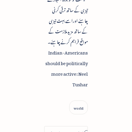
تیزی کے ساتھ ترقی کرنی
چاہئے اوراسے بہت تیزی
کے ساتھ مزیدملازمت کے
مواقع فراہم کرنے چاہئے۔
Indian-Americans
should be politically
more active: Neel
Tushar