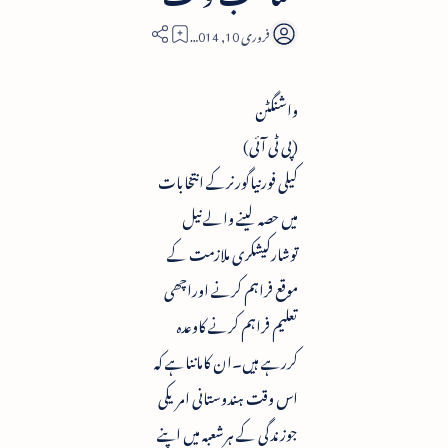
2
واشنگٹن
(پی ٹی آئی)
کیلی فورنیاگورنرکے انتخابات
میں حصہ لینے والے نیل
توشارکیشکری ملازمت کے
موقع فراہم کرنے اوراچھی
تعلیم فراہم کرنے کاوعدہ
کررہے ہیں۔ان کامانناہے کہ
اس وقت ہندوستانی امریکی
جوزندگی کے ہرشعبہ میں اپنے