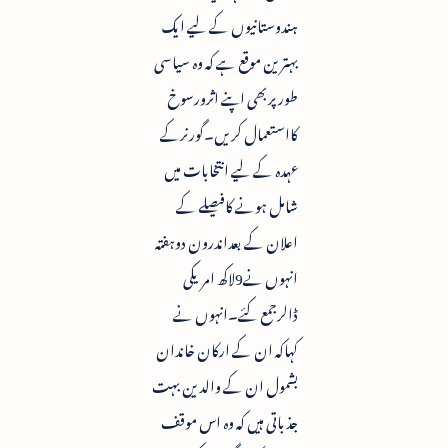
ہندوستانیوں کے لیے ایک
بہترین موقع ہے کہ وہ سیاسی
طورپربھی اپنے اثرورسوخ
کااستعمال کریں۔گورنرکے
عہدہ کے لیے انتخابات میں
شامل ہونے کافیصلے کے
اعلان کے بعداندرون دوہفتہ
انہوں نے9لاکھ امریکی
ڈالرجمع کئے۔انہوں نے
کہاکہ ان کے ارکان خاندان
بشمول ان کے والدین بہت
جذباتی ہیں کہ وہ اس موقف