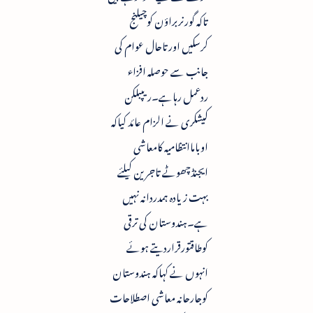
تاکہ گورنربراؤن کوچیلنج
کرسکیں اورتاحال عوام کی
جانب سے حوصلہ افزاء
ردعمل رہاہے۔ریپبلکن
کیشکری نے الزام عائد کیاکہ
اوباماانتظامیہ کامعاشی
ایجنڈچھوٹے تاجرین کیلئے
بہت زیادہ ہمدردانہ نہیں
ہے۔ہندوستان کی ترقی
کوطاقتورقراردیتے ہوئے
انہوں نے کہاکہ ہندوستان
کوجارحانہ معاشی اصطلاحات