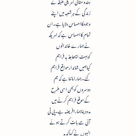
ہندوستانی امریکی طبقہ نے
زندگی کے ہرشعبہ میں اپنے
وجودکااحساس دلایاہے۔ان
تمام کااحساس ہے کہ امریکہ
نے ہمارے خاندانوں
کوبہت اچھاجذبہ فراہم
کیاہمیں شاندارمواقع فراہم
کئے۔ہمارامانناہے کہ ہم
دوسروں کوبھی اسی طرح
کے موقع فراہم کرنے میں
مدددیناہمارافریضہ ہے۔پی ٹی
آئی سے بات کرتے ہوئے
انہوں نے کہاکہ یہ