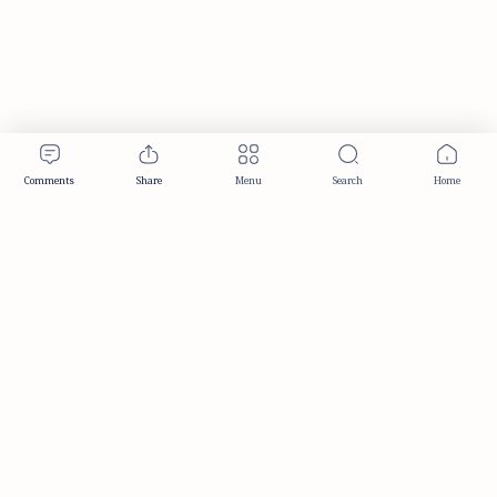
Publisher & Editorial Information
Established:
December 2012
Publisher:
Taemeer Web Design & Development
Head Office:
Hyderabad, Telangana, India
Editorial Responsibility:
TaemeerNews Editorial Team
Founder:
Syed Mukarram Niyaz
ISSN:
2349-0268
Location:
Hyderabad, Telangana, India
Contact:
contact@taemeer.com
|
|
|
|
Editorial Policy
Publisher Information
Editorial Board
Authors & Contributors
|
Contact
Privacy Policy