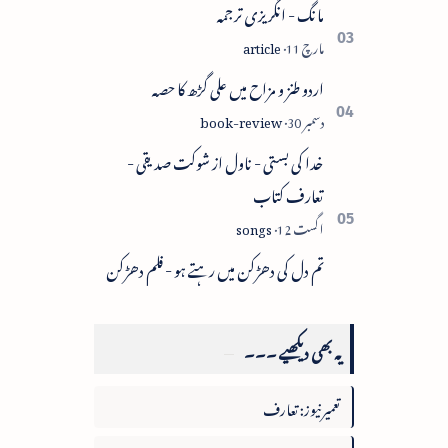
مانگ - انگریزی ترجمہ
اردو طنز و مزاح میں علی گڑھ کا حصہ
خدا کی بستی - ناول از شوکت صدیقی -
تعارف کتاب
تم دل کی دھڑکن میں رہتے ہو - فلم دھڑکن
یہ بھی دیکھیے ۔۔۔
تعمیرنیوز: تعارف