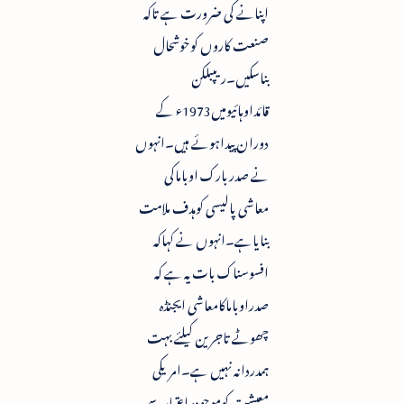
اپنانے کی ضرورت ہے تاکہ
صنعت کاروں کوخوشحال
بناسکیں۔ریپبلکن
قائداوہائیومیں1973ء کے
دوران پیداہوئے ہیں۔انہوں
نے صدربارک اوباماکی
معاشی پالیسی کوہدف ملامت
بنایاہے۔انہوں نے کہاکہ
افسوسناک بات یہ ہے کہ
صدراوباماکامعاشی ایجنڈہ
چھوٹے تاجرین کیلئے بہت
ہمدردانہ نہیں ہے۔امریکی
معیشت کوموجودہ اعتبارسے