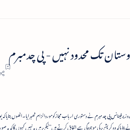
تان تک محدود نہیں - پی چدمبرم
وزیرفینانس پی چدمبرم نے دستوری ارباب مجازکوموردالزام ٹھہرایا۔انھوں بتایاکہ 
ایاکہ وہ کرپشن کی موجودگی سے اتفاق کرتے ہیں’’لیکن میں یہ نہیں کہوں گاکہ یہ صو