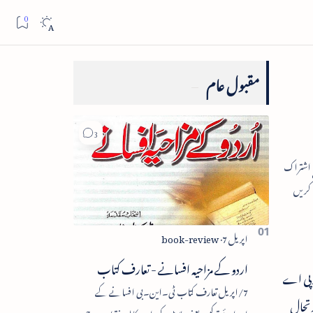
مقبول عام
اردو کے مزاحیہ افسانے - تعارف کتاب
یوپی اے
7/اپریل تعارف کتاب ٹی۔این۔بی افسانے کے
رتحال
اجزائے ترکیبی یعنی پلاٹ، کردار، مکالمہ، نقطۂ عروج،