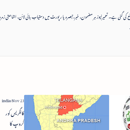
 شائع کی گئی ہے۔ تعمیرنیوز ہر مضمون، خبر، تبصرہ یا رپورٹ میں دستیاب بائی لائن، اشاعتی زمرہ
سوشیل نٹ
کانگریس کور
ورکنگ
گروپ کا