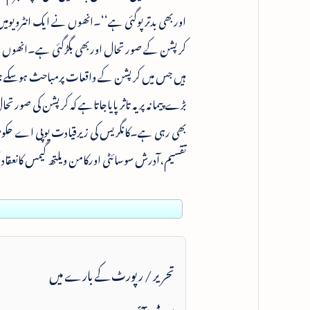
کرپشن کے صورتحال اوربھی بگڑگئی ہے۔انھوں نے 
ہیں جس میں کرپشن کے واقعات پرمباحث ہوسکے ج
بڑے پیمانہ پر یہ تاثرپایاجاتاہے کہ کرپشن کی ص
بھی رہی ہے۔کانگریس کی زیرقیادت یوپی اے حکومت 
تقسیم،آدرش سوسائٹی اورکامن ویلتھ گیمس کانعق
تحریر / رپورٹ کے بارے میں