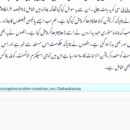
اوربھی بدترپوگئی ہے‘‘۔انھوں نے ایک انٹرویومیں بی بی سی کویہ بات بتائی۔ان سے یہ سوال کی
بتایاکہ کرپشن کوبڑھاچڑھاکرپیش کیاگیاہے۔ہم اب ایسے پالیسی فیصلوں کاجائزہ
ب کہ چنددستوری عہدیداروں نے اسے بڑھاچڑھاکرپیش کیاہے۔انھوں نے یہ بھی بت
ورتحال اور بھی بدترہوگئی ہے۔انھوں نے بتایاکہ حکومت اس مسئلہ سے خبرہے اورا
کومتعددکرپشن الزامات کاسامنا رہاہے جن میں ٹوجی اسپکٹرم الاٹمنٹ،کوئلہ بلاکس
ادبھی شامل ہے۔
corruption in other countries, too: Chidambaram