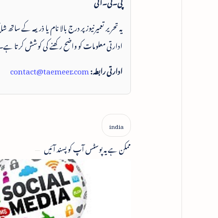
پی۔ٹی۔آئی
یہ تحریر تعمیرنیوز پر درج بالا نام یا ذریعہ کے ساتھ
ادارتی معلومات کو واضح رکھنے کی کوشش کرتا ہے۔
ادارتی رابطہ:
contact@taemeer.com
ممکن ہے یہ پوسٹس آپ کو پسند آئیں