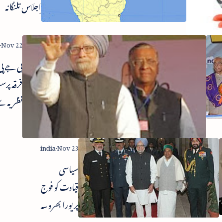
سائٹس کو
اجلاس تلنگانہ
قانون کے
حکمت عملی پر
تابع کرنے کی
غور
سفارش
این آئی ٹی کی
بی جے پ
کارکردگی کو
فرقہ پر
کمال تک
نظریہ س
پہنچائیں -
چوکس ر
پرنب مکرجی
وزیر اعظ
اپیل
مودی پر ابھی
سیاسی
سے وزارت
قیادت کو فوج
عظمی کا نشہ -
پر پورا بھروسہ
کپل سبل
- منموہن