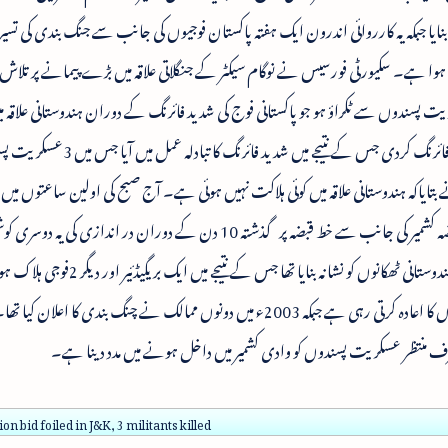
شانہ بنایا جبکہ یہ کارروائی اندرون ایک ہفتہ پاکستان فوجیوں کی جانب سے جنگ بندی کی ت
ہوا ہے۔ سکیورٹی فورسیس نے نوگام سیکٹر کے جنگلاتی علاقہ میں بڑے پیمانے پر تلاش 
کریت پسندوں سے ٹکراؤ ہو جو پاکستانی فوج کی شدید فائرنگ کے دوران ہندوستانی علاقہ 
ہوئے تھے۔ چیلنج کرنے پر عسکریت پسندوں نے فائرنگ کردی جس کے نتیجے میں شدید 
یاکہ ہندوستانی علاقہ میں کوئی ہلاکت نہیں ہوئی ہے۔ آج صبح کی اولین ساعتوں میں جنگ
میں دوبارہ تلاشی کا آغاز کردیا گیا ہے۔ پاکستانی مقبوضہ کشمیر کی جانب سے خط قبضہ پر گذشتہ 10 دن کے دوران در اند
ہے۔ پاکستانی فوجیوں نے گذشتہ جمعہ خط قبضہ پر ہندوستانی ٹھکانوں کو نشانہ بنایا
پاکستانی فوج مبینہ طورپر جنگ بندی کی خلاف ورزیوں کا اعادہ کرتی رہی ہے جبکہ 2003ء میں دونوں ممالک نے چنگ بندی کا اع
ف منتظر عسکریت پسندوں کو وادی کشمیر میں داخل ہونے میں مدد دینا ہے۔
ion bid foiled in J&K, 3 militants killed