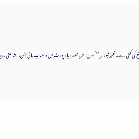
 شائع کی گئی ہے۔ تعمیرنیوز ہر مضمون، خبر، تبصرہ یا رپورٹ میں دستیاب بائی لائن، اشاعتی زمرہ