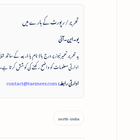
تحریر / رپورٹ کے بارے میں
یو۔این۔آئی
یہ تحریر تعمیرنیوز پر درج بالا نام یا ذریعہ کے ساتھ
ادارتی معلومات کو واضح رکھنے کی کوشش کرتا ہے۔
ادارتی رابطہ:
contact@taemeer.com