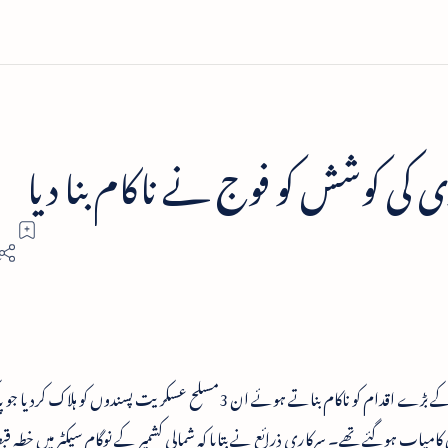
زی کی کوشش کو فوج نے ناکام بنا دیا
شمالی کشمیر کے نوگام سیکٹر میں فوج نے دراندازی کے بڑے اقدام کو ناکام بناتے ہوئے ان 3مسلح عسکریت پسندوں 
ں کامیاب ہوگئے تھے۔ سرکاری ذرائع نے بتایا کہ شمالی کشمیر کے نوگام سیکٹر میں خطہ ق