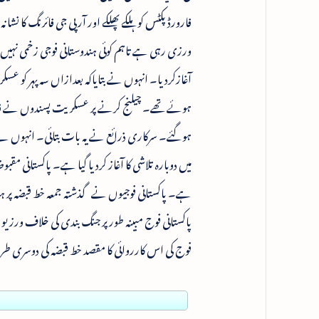
فارورڈ پکٹس کو ہلکے پھلکے اور آر پی جی فائرنگ کا ن
ورزی رہی ہے تاہم کوئی ہندوستانی فوجی زخمی نہیں 
آغازکردیا۔ انہوں نے بتایاکہ بعدازاں سہ پہر کو عس
ہوگئے۔ سرکاری ذرائع نے یہ بات بتائی۔ انہوں نے بتا
فوج کی اس کارروائی کا مقصد خط قبضہ کی دوسری طر