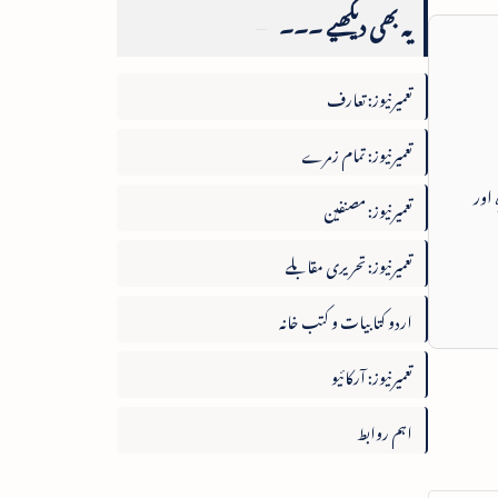
یہ بھی دیکھیے ۔۔۔
تعمیرنیوز: تعارف
تعمیرنیوز: تمام زمرے
 اور
تعمیرنیوز: مصنفین
تعمیرنیوز: تحریری مقابلے
اردو کتابیات و کتب خانہ
تعمیرنیوز: آرکائیو
اہم روابط