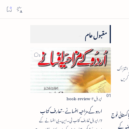
مقبول عام
اردو کے مزاحیہ افسانے - تعارف کتاب
کو ہلاک کردیا جو پاکستانی فوج
7/اپریل تعارف کتاب ٹی۔این۔بی افسانے کے
بضہ کے
اجزائے ترکیبی یعنی پلاٹ، کردار، مکالمہ، نقطۂ عروج،