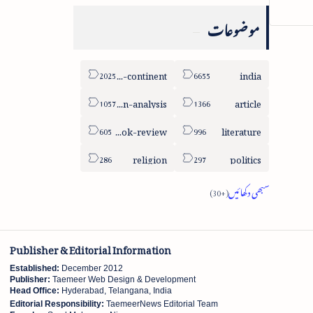
موضوعات
sub-continent
india
column-analysis
article
book-review
literature
religion
politics
Publisher & Editorial Information
Established:
December 2012
Publisher:
Taemeer Web Design & Development
Head Office:
Hyderabad, Telangana, India
Editorial Responsibility:
TaemeerNews Editorial Team