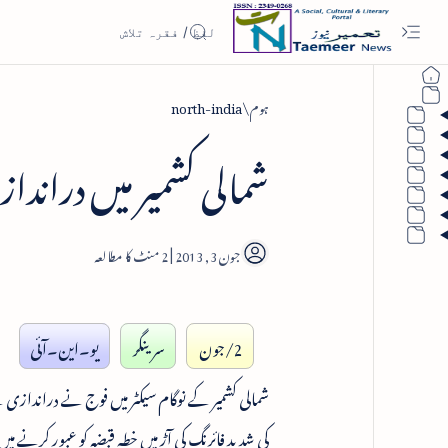
ہوم
north-india
شمالی کشمیر میں دراندا
2
2/جون
سرینگر
یو۔این۔آئی
کی شدید فائرنگ کی آڑ میں خطہ قبضہ کو عبور کرنے می