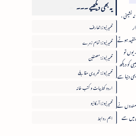
یہ بھی دیکھیے ۔۔۔
، خانہ نشینی ،
ار
تعمیرنیوز: تعارف
ستفید ہوتے
تعمیرنیوز: تمام زمرے
یوں تو
تعمیرنیوز: مصنفین
بی کو دیکھ
تعمیرنیوز: تحریری مقابلے
یمی دنیا سے
اردو کتابیات و کتب خانہ
تعمیرنیوز: آرکائیو
ت مندوں نے
 میں سے
اہم روابط