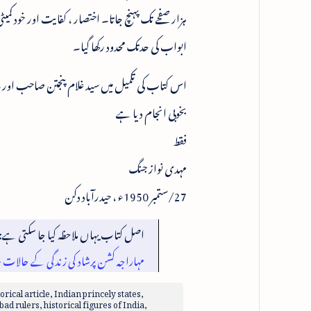
ہزار صفحے تک پہنچ جاتا۔ اختصار ، کفایت اور خود ک
ابواب کی حدتک محدود رکھا گیا۔
اس کتاب کی تکمیل میں سید غلام پنجتن صاحب اور 
بخوبی انجام دیا ہےـ
فقط
مہدی نواز جنگ
27/ستمبر 1950ء ، حیدرآباد دکن
اصل کتاب یہاں ملاحظہ کیا جا سکتی ہے:
مہاراجہ کشن پرشاد کی زندگی کے حالات
cal article, Indian princely states,
d rulers, historical figures of India,