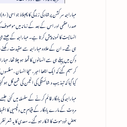
مہ
صدراعظمی اور اس کے بعد کے زمانہ میں موصوف کی 
انسانیت کا نمونہ پیش کرتا ہے۔ مہاراجہ کے جیتے
ہی تھے۔ ان کے علاوہ مہاراجہ سے عقیدت رکھنے و
دکن میں پہلے ہی سے انسانوں کا قحط ہو چلا تھا، مہار
کر سہم گئے کہ ایک اچھا امیر ، سچا انسان ، مفلسوں کا
کیا گیا کہ تہذیب و شائستگی کی انجمن کی شمع گل ہو گ
مہاراجہ کی یادگار قائم کرنے کے سلسلہ میں کئی ج
مروت کے مارے یادگار کے قیام میں دلچسپی کا اظہ
بعض خود موت کا شکار ہو گئے۔ سعدی کا یہ شعر ن