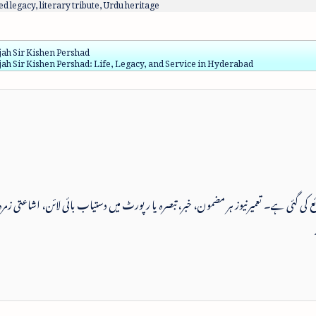
d legacy, literary tribute, Urdu heritage
ah Sir Kishen Pershad
ah Sir Kishen Pershad: Life, Legacy, and Service in Hyderabad
 شائع کی گئی ہے۔ تعمیرنیوز ہر مضمون، خبر، تبصرہ یا رپورٹ میں دستیاب بائی لائن، اشاعتی زمرہ