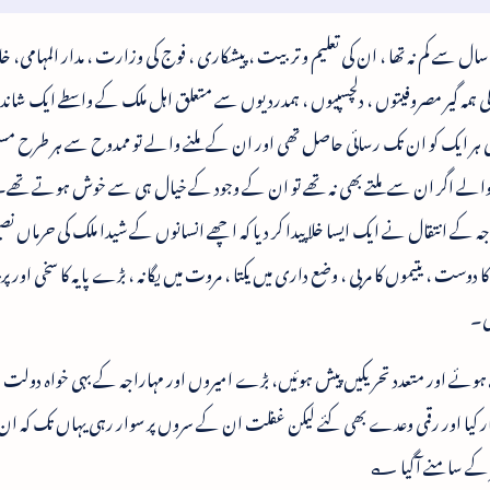
اراجہ سر کشن پرشاد کی زندگی کا پھیلاؤ جو اسی (۸۰) سال سے کم نہ تھا ، ان کی تعلیم و تربیت ، پیشکاری ، فوج کی وزارت ، مدار المہامی
ہمہ گیر مصروفیتوں ، دلچسپیوں ، ہمدردیوں سے متعلق اہل ملک کے واسطے ایک شاند
 جی ہر ایک کو ان تک رسائی حاصل تھی اور ان کے ملنے والے تو ممدوح سے ہر طرح م
الے اگر ان سے ملتے بھی نہ تھے تو ان کے وجود کے خیال ہی سے خوش ہوتے تھے۔ 
اجہ کے انتقال نے ایک ایسا خلا پیدا کر دیا کہ اچھے انسانوں کے شیدا ملک کی حرماں نصی
 دوست ، یتیموں کا مربی ، وضع داری میں یکتا ، مروت میں یگانہ ، بڑے پایہ کا سخی اور پر
ئی۔
لسے ہوئے اور متعدد تحریکیں پیش ہوئیں، بڑے امیروں اور مہاراجہ کے بہی خواہ دول
ار کیا اور رقمی وعدے بھی کئے لیکن غفلت ان کے سروں پر سوار رہی یہاں تک کہ ان
ظر کے سامنے آگیا ؎