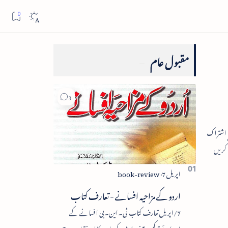
مقبول عام
اردو کے مزاحیہ افسانے - تعارف کتاب
7/اپریل تعارف کتاب ٹی۔این۔بی افسانے کے
اجزائے ترکیبی یعنی پلاٹ، کردار، مکالمہ، نقطۂ عروج،