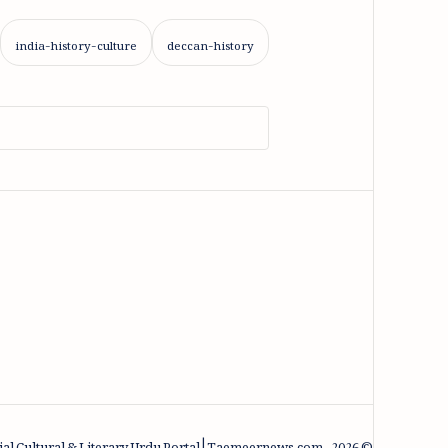
al Cultural & Literary Urdu Portal | Taemeernews.com
.
2026.