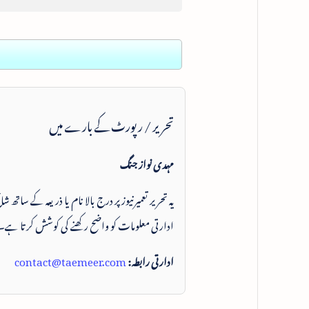
تحریر / رپورٹ کے بارے میں
مہدی نواز جنگ
یہ تحریر تعمیرنیوز پر درج بالا نام یا ذریعہ کے ساتھ
ادارتی معلومات کو واضح رکھنے کی کوشش کرتا ہے۔
ادارتی رابطہ:
contact@taemeer.com