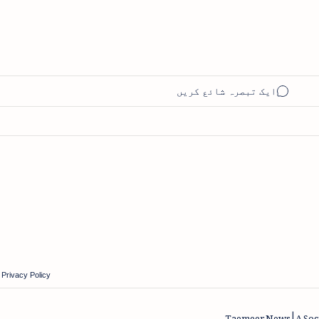
|
Privacy Policy
Taemeer News | A Soci