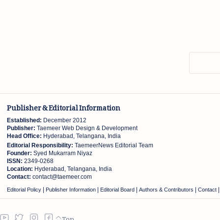
Publisher & Editorial Information
Established:
December 2012
Publisher:
Taemeer Web Design & Development
Head Office:
Hyderabad, Telangana, India
Editorial Responsibility:
TaemeerNews Editorial Team
Founder:
Syed Mukarram Niyaz
ISSN:
2349-0268
Location:
Hyderabad, Telangana, India
Contact:
contact@taemeer.com
|
|
|
|
Editorial Policy
Publisher Information
Editorial Board
Authors & Contributors
Contact