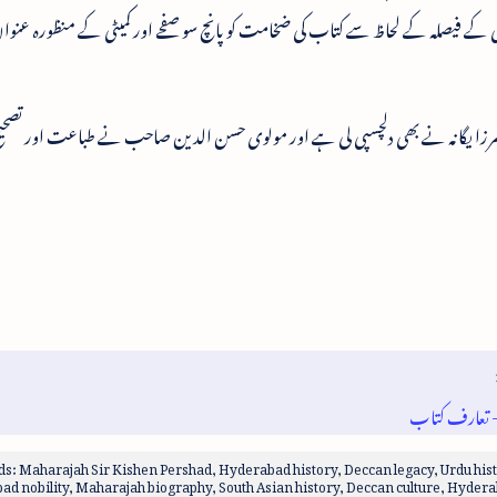
میٹی کے فیصلہ کے لحاظ سے کتاب کی ضخامت کو پانچ سو صفحے اور کمیٹی کے منظورہ عنوا
مرزا یگانہ نے بھی دلچسپی لی ہے اور مولوی حسن الدین صاحب نے طباعت اور تصحیح 
 - تعارف کتاب
: Maharajah Sir Kishen Pershad, Hyderabad history, Deccan legacy, Urdu histori
d nobility, Maharajah biography, South Asian history, Deccan culture, Hyderaba