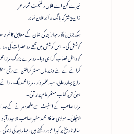
خیرے کن اے فلاں و غنیمت شمار عمر
زان پیشتر کہ بانگ بر آئد فلان نماند
جبکہ بڑی یادگار مہاراجہ کی شان کے مطابق قائم نہ
کوشش کی۔ اس کوشش میں مجھے دو حضرات کی مدد سے
کو داخل نصاب کرا ہی دیا۔ دوسرے بزرگ مرزا مح
کرانے کے لئے وزیر مال مسٹر کرافٹن سے رقمی منظوری 
راج بہادر عالی، سید علمبر دار ، مرزا محمد بیگ ، 
ہوتی تو یہ کتاب منظر عام پر نہ آتی۔
مرزا صاحب کے اسٹیٹ سے علحدہ مرنے کے بعد ان
سالہ تاریخ پر گہرا عبور رکھتے ہیں، مہاراجہ کی زن