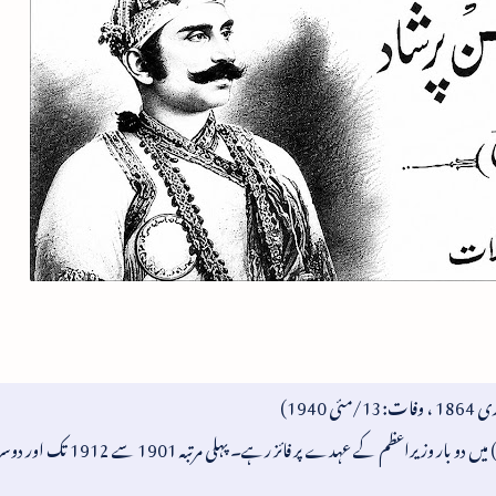
1940)
سابق نظام شاہی ریاست حیدرآباد (دکن) میں دو بار وزیراعظم کے عہدے پر فائز رہے۔ پہلی مرتبہ 1