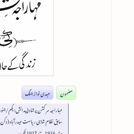
مضمون
مہدی نواز جنگ
مہاراجہ سر کشن پرشاد (پیدائش: یکم/جنوری 1864 ، وفات:13/مئی 
مرتبہ 1926 سے 1937 تک۔