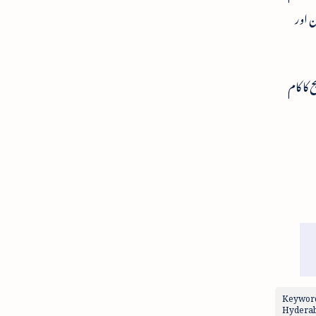
ن اور
کا کام
Keywords
Hyderaba