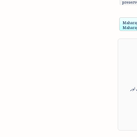
preserve
Maharaj
Maharaj
 اور