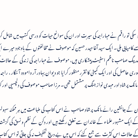
 ہو سکی تو راقم نے مہاراجہ کی سیرت اور ان کی سوانح حیات کو درسی کتب میں شامل ک
 کامیابی ملی۔ ایک سید آغا حیدر حسین کہ موصوف نے مخالفتوں کے باوجود میرے
مد بیگ صاحب ناظم اسٹیٹ پیشکاری ہیں، موصوف نے مہاراجہ کی زندگی کے حالات ک
حاصل کی اور ایک کمیٹی کا تقرر منظور کرایا جو دیوان بہادر آر وامودو آئنگار ، راجہ
رائے مانک پرشاد اور مہدی نواز جنگ پر مشتمل تھی۔ مرزا صاحب موصوف کی دلچسپی اور 
 کے جانشین رائے مانک پرشاد صاحب نے اس کتاب کی طباعت میں ہر ممکنہ سہول
دگی کے حالات اس کثرت سے جمع کئے کہ اس میں بے دریغ تخفیف نہ کی جاتی تو اس کتاب 