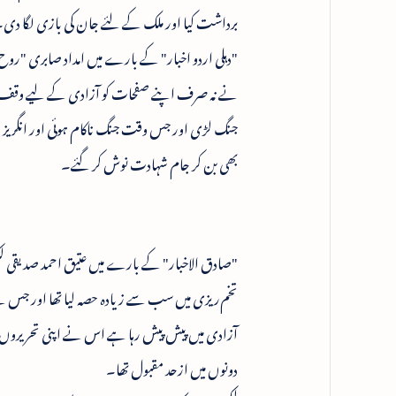
برداشت کیا اور ملک کے لئے جان کی بازی لگا دی
"دہلی اردو اخبار" کے بارے میں امداد صابری "رو
نے نہ صرف اپنے صفحات کو آزادی کے لیے وقف کیا ت
جنگ لڑی اور جس وقت جنگ ناکام ہوئی اور انگریز دہلی
بھی بن کر جام شہادت نوش کر گئے۔
"صادق الاخبار" کے بارے میں عتیق احمد صدیقی لکھ
تخم‌ریزی میں سب سے زیادہ حصہ لیا تھا اور جس 
آزادی میں پیش پیش رہا ہے اس نے اپنی تحریروں ک
دونوں میں ازحد مقبول تھا۔