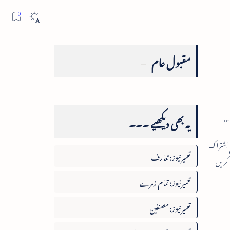
مقبول عام
یہ بھی دیکھیے ۔۔۔
س
تعمیرنیوز: تعارف
تعمیرنیوز: تمام زمرے
تعمیرنیوز: مصنفین