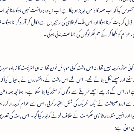
حسوس کیا کہ اب صبر کا دامن لبریز ہو چکا ہے اب زیادہ برداشت نہیں ہوگا چنانچہ
ھ ڈال کر بات کرنا ہوگا اور اس ملک کو غلامی کی زنجیروں سے نکال کر آزاد کرانا ہوگا
، عوام کو یکجا کر کے ہم فکر لوگوں کی جماعت بنانی ہوگی۔
ی مؤثر ذریعہ نہیں تھا، نہ اس وقت کوئی موبائل فون تھا، نہ ہی انٹرنیٹ کا زیادہ عروج
ے ہفتے اور مہینے نکل جاتے تھے۔ اسی لئے اس وقت کے دانشوروں نے یہ خیال کیا کہ ل
ا ہے اور اسی کے ذریعے اچھے طریقے سے لوگوں کو متحد کیا جا سکتا ہے۔ چنانچہ چند وط
 سے اردو صحافت نے ایک تحریک کی شکل اختیار کرلی، جس سے عوام کو بیدار کرنا
یا گیا اور انہیں متشدد برطانوی حکومت کے خلاف لڑنے کو تیار کیا گیا۔ اس بات کی تص
ی ہوتی ہے: