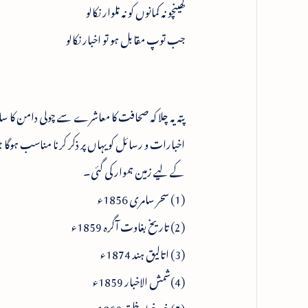
کھینچو نہ کمانوں کو نہ تلوار نکالو
جب توپ مقابل ہو تو اخبار نکالو
اخبارات و رسائل کو یہاں پر ذکر کرنا مناسب ہوگا
کے لیے زمین ہموار کی گئی۔
(1) سحر سامری 1856ء
(2) تاریخ بغاوت آگرہ 1859ء
(3) اتالیق ہند 1874ء
(4)شمش الاخبار 1859ء
(5) خیر خواہ خلق 1860ء