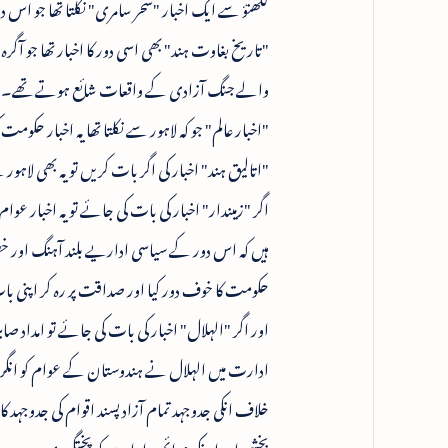
لکھنؤ سے ایک اخبار "سحر سامری" نکلتا تھا جو اس دو
"تاریخ بغاوت ہند" بھی اسی دور کا اخبار تھا جو آگ
والے جنگ آزادی کے واقعات شائع ہوتے تھے۔
"اخبار عالم" جو کہ لاہور سے نکلتا تھا یہ اخبار حکومت 
"اتالیق ہند" اخبار کی اگر بات کریں تو یہ بھی لاہور 
اگر "زمیندار" اخبار کی بات کی جائے تو یہ اخبار ع
ہیں کہ اس دور کے سیاسی اداریے بلند آہنگ اور خطیب
حکومت کا خوف دور کیا اور صداقت پر رہ کر اپنی با
اور اگر "الہلال" اخبار کی بات کی جائے تو امداد صا
ادارت میں الہلال نے ہندوستان کے عوام کو انگریزو
خلاف انکی جدوجہد تمام آزاد پسند اقوام کی جدو
بخشی اور انکے عزائم و ارادوں کو پختگی دی۔