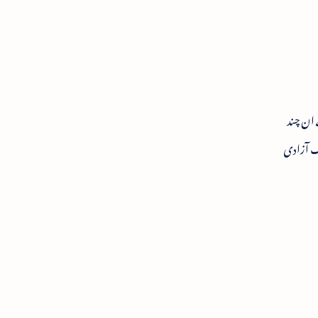
ج پر پوری طرح اثر انداز ہوتا ہے۔ 1857ء سے 1947ء تک کے ان چند
نگ آزادی