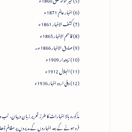
(6) اخبار عالم 1871ء
(7) کشف الاخبار 1861ء
(8) قاسم الاخبار 1865ء
(9) صادق الاخبار 1866ء۔
(10) زمیندار 1909ء
(11) الہلال 1912ء
(12) دہلی اردو اخبار 1936ء
فرو ہونے کے بعد اخباروں کے مدیروں پر مظالم ڈھا