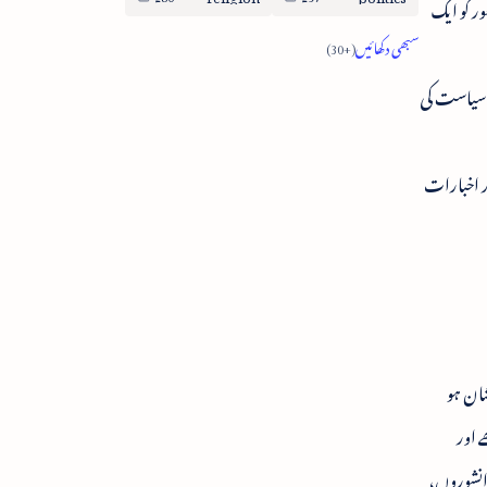
ور کو ایک
ہ سیاست کی
ور اخبارات
شان ہو
 اور
دانشوروں،