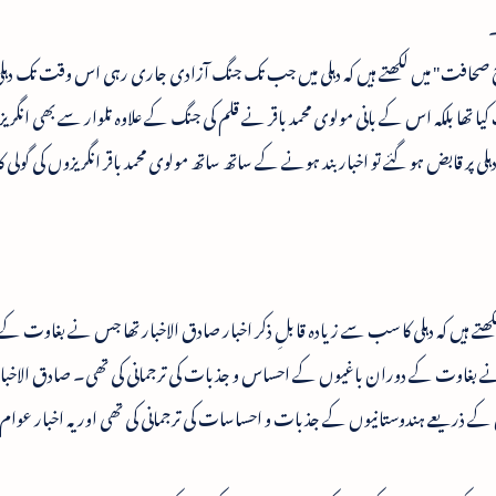
۔
ح صحافت" میں لکھتے ہیں کہ دہلی میں جب تک جنگ آزادی جاری رہی اس وقت تک دہلی 
ھا بلکہ اس کے بانی مولوی محمد باقر نے قلم کی جنگ کے علاوہ تلوار سے بھی انگر
 پر قابض ہو گئے تو اخبار بند ہونے کے ساتھ ساتھ مولوی محمد باقر انگریزوں کی گولی 
تے ہیں کہ دہلی کا سب سے زیادہ قابلِ ذکر اخبار صادق الاخبار تھا جس نے بغاوت ک
نے بغاوت کے دوران باغیوں کے احساس و جذبات کی ترجمانی کی تھی۔ صادق الاخبا
ے ذریعے ہندوستانیوں کے جذبات و احساسات کی ترجمانی کی تھی اور یہ اخبار عوام