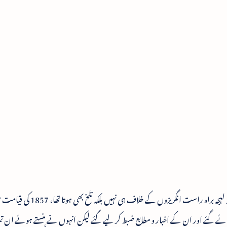
مذکورہ بالا اخبارات کا طرز تحریر‌ زبان و بیان،‌ لب و لہجہ براہ راست ا
ئے گئے اور ان کے اخبار و مطابع ضبط کر لیے گئے لیکن انہوں نے ہنستے ہوئے ان تما