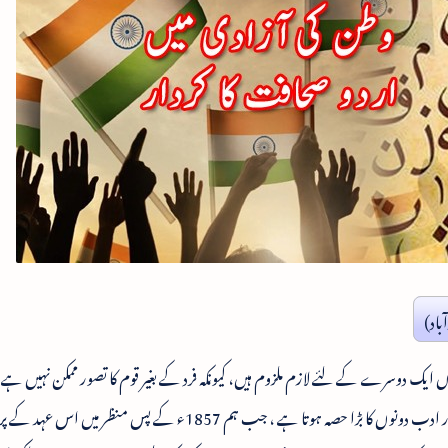
باد)
وں ایک دوسرے کے لئے لازم ملزوم ہیں، کیونکہ فرد کے بغیر قوم کا تصور ممکن نہیں ہ
قوم کے شعور کی بیداری میں اس عہد کے ماحول اور ادب دونوں کا بڑا حصہ ہوتا ہے ، جب ہم 1857ء کے پس منظر