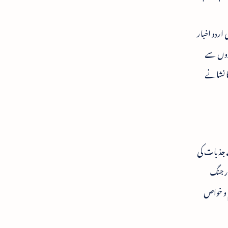
اردو اخبار
یزوں سے
کا نشانے
ے جذبات کی
ر جنگ
 و خواص