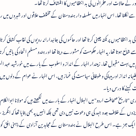
ر کے حالات اور حکمرانوں کی بد انتظامیوں کا انکشاف کرتا تھا۔
رہ سے نکلتا تھا، اس اخبار میں سلسلہ وار ہندوستان کے مختلف علاقوں اور شہروں میں ر
کی بد انتظامیوں پر نکتہ چینی کرتا تھا اور حاکموں کی جانبدارانہ رویوں کی نقاب کشائی کرتا
سے شائع ہوتا تھا، یہ اخبار حکومت کو مشورے دیتا تھا اور ہندو مسلم اتحاد کی باتیں کرتا
وام میں بہت مقبول تھا، زمیندار اخبار کے انداز و اسلوب کے بارے میں خورشید عبد الس
انہ انداز اور بیباکی و طوفانی سیاست کی غماز ہیں، اس اخبار نے عوام کے دلوں میں غ
ت کہنے کا درس دیا۔
بری "تاریخ صحافت اردو" میں الہلال اخبار کے بارے میں لکھتے ہیں کہ مولانا ابوالکلام
ں کے خلاف جدو جہد کی ہی دعوت نہیں دی تھی بلکہ انہیں یہ بھی بتایا تھا کہ انگریز
جہد کا ایک جز ہے۔ اس طرح الہلال نے ہندوستان کے مجاہدین آزادی کے ذہنی افق ک