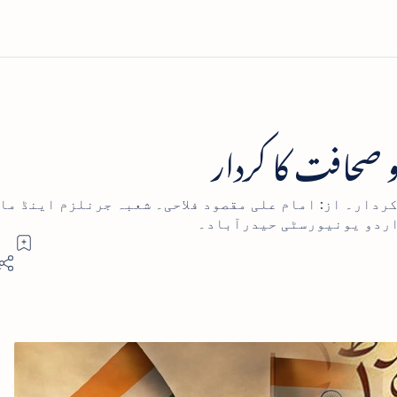
 صحافت کا کردار
کردار۔ از: امام علی مقصود فلاحی۔ شعبہ جرنلزم اینڈ ما
اردو یونیورسٹی حیدرآباد۔