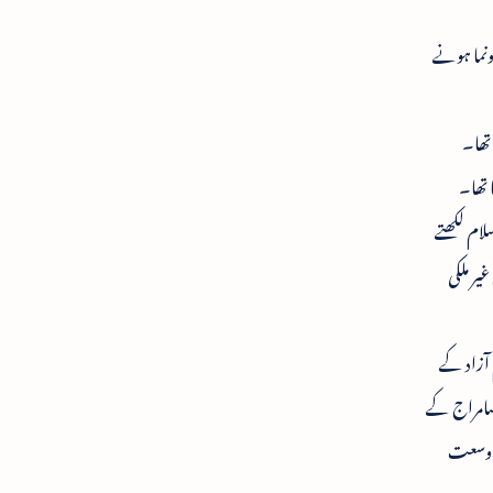
ونما ہونے
 تھا۔
 تھا۔
لام لکھتے
یر ملکی
 آزاد کے
 سامراج کے
و وسعت