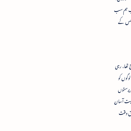
 اب ہم سب
۔ جس کے
 تھا، رہی
وگوں کو
ن پرستوں
 بہت آسان
دیق وقت