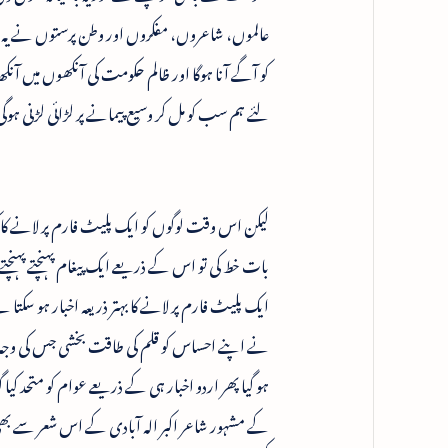
عالموں، شاعروں، مفکروں اور وطن پرستوں نے یہ م
کو آگے آنا ہوگا اور ظالم حکومت کی آنکھوں میں آنک
لئے ہم سب کو مل کر وسیع پیمانے پر لڑائی لڑنی ہوگی
لیکن اس وقت لوگوں کو ایک پلیٹ فارم پر لانے کا کوئ
بات خط کی تو اس کے ذریعے ایک پیغام پہنچتے پہنچت
ایک پلیٹ فارم پر لانے کا بہتر ذریعہ اخبار ہو سکت
نے اپنے احساس کو قلم کی طاقت بخشی جس کی وجہ
ہو گیا پھر اردو اخبار ہی کے ذریعے عوام کو متحد ک
کے مشہور شاعر اکبر الہ آبادی کے اس شعر سے بھ