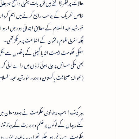
حالات پر نظر ڈالتے ہیں تو یہ بات بخوبی واضح ہو ج
خاص تحریک کے جانب راجع کرنے میں اہم کردار ا
خورشید عبد السلام کے مطابق ابتدائی دور میں اردو
جگہ مغربی علوم و فنون کے اشاعت پر مرتکز تھی۔
"ملکی حکومت ایسٹ انڈیا کمپنی کے ہاتھوں سے نکل ک
بھی ملکی مسائل پر دبی ہوئی زبان میں راے زنی کر
(بحوالہ: صحافت پاکستان و ہند۔ خورشید عبد السلام
بہر کیف! جب برطانوی حکومت نے ہندوستان میں اپن
گئے، یہاں کے لوگوں پر ظلم و بربریت کے پہاڑ تو
حکومت سے باغی ہو چکے تھے‌ اور یہ باغیانہ جنون 