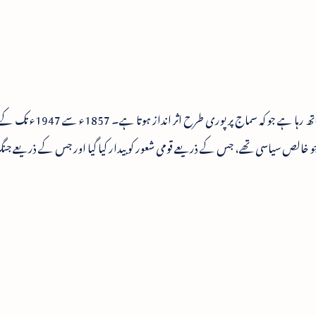
پتہ یہ چلا کہ صحافت کا معاشرے سے چولی دامن کا ساتھ رہا ہے جو کہ سما
 جو خالص سیاسی تھے، جس کے ذریعے قومی شعور کو بیدار کیا گیا اور جس کے ذریعے ج