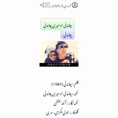
1
چاندنی او میری چاندنی
چاندنی
فلم : چاندنی (1989)
نغمہ : چاندنی او میری چاندنی
نغمہ نگار : آنند بخشی
گلوکار : جولی مکرجی، سری