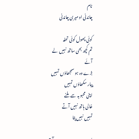
نام
چاندنی او میری چاندنی
کوئی پھول کوئی تحفہ
تم کچھ بھی ساتھ نہیں لے
آئے
بڑے وہ ہو سمجھاؤں تمہیں
پیار سکھاؤں تمہیں
اپنی محبوبہ سے ملنے
خالی ہاتھ نہیں آتے
تمہیں نہیں پتا
ارے رے رے رے آج