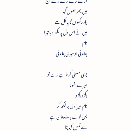
میں پھر بھول گیا
یاد رکھوں گا یہ کل سے
میں نے اس دل پہ لکھ دیا تیرا
نام
چاندنی او میری چاندنی
بڑی مستی کرتا ہے رے تو
میرے شونا
پکڑو پکڑو
نام میرا دل پر لکھ کر
بس تو نے بات بنا لی ہے
ہے تمہیں کیا پتا