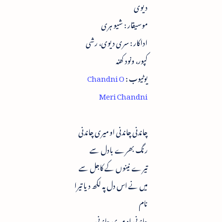
دیوی
موسیقار : شیو ہری
اداکار : سری دیوی، رشی
کپور، ونود کھنہ
یوٹیوب :
Chandni O
Meri Chandni
چاندنی چاندنی او میری چاندنی
رنگ بھرے بادل سے
تیرے نینوں کے کاجل سے
میں نے اس دل پہ لکھ دیا تیرا
نام
چاندنی او میری چاندنی