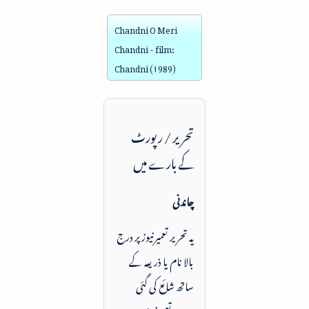
Chandni O Meri
Chandni - film:
Chandni (1989)
تحریر / رپورٹ
کے بارے میں
چاندنی
یہ تحریر تعمیرنیوز پر درج
بالا نام یا ذریعہ کے
ساتھ شائع کی گئی