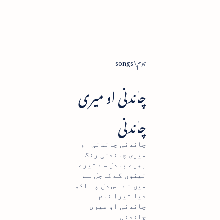
ہوم
songs
چاندنی او میری
چاندنی
چاندنی چاندنی او
میری چاندنی رنگ
بھرے بادل سے تیرے
نینوں کے کاجل سے
میں نے اس دل پہ لکھ
دیا تیرا نام
چاندنی او میری
چاندنی