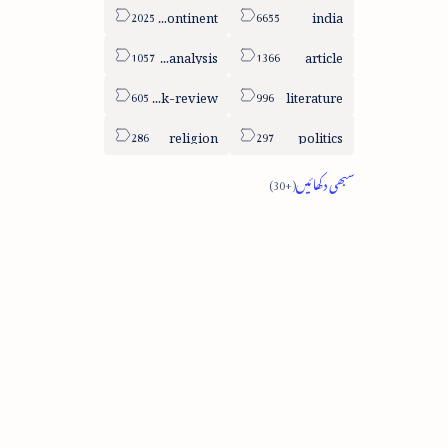
sub-continent
india
column-analysis
article
book-review
literature
religion
politics