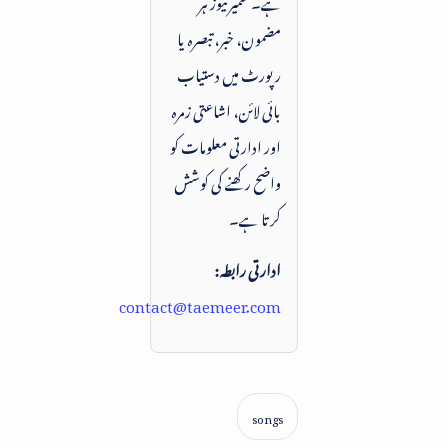
ہے۔ تعمیرنیوز ہر
مضمون، خبر، تبصرہ یا
رپورٹ میں دستیاب
بائی لائن، اشاعتی زمرہ
اور ادارتی معلومات کو
واضح رکھنے کی کوشش
کرتا ہے۔
ادارتی رابطہ:
contact@taemeer.com