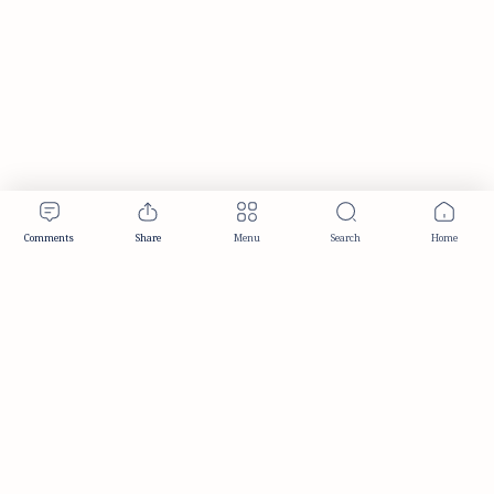
Publisher & Editorial Information
Established:
December 2012
Publisher:
Taemeer Web Design & Development
Head Office:
Hyderabad, Telangana, India
Editorial Responsibility:
TaemeerNews Editorial Team
Founder:
Syed Mukarram Niyaz
ISSN:
2349-0268
Location:
Hyderabad, Telangana, India
Contact:
contact@taemeer.com