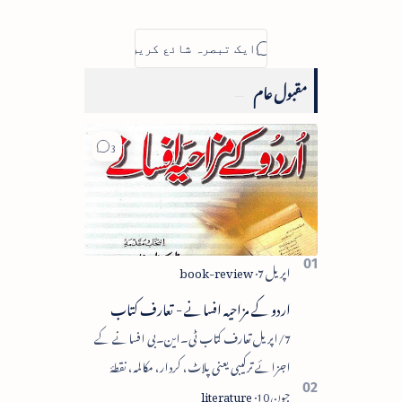
مقبول عام
اردو کے مزاحیہ افسانے - تعارف کتاب
7/اپریل تعارف کتاب ٹی۔این۔بی افسانے کے
اجزائے ترکیبی یعنی پلاٹ، کردار، مکالمہ، نقطۂ
عروج، وحدتِ تاثر میں سے زیادہ سے زیادہ اجزا کا