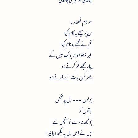
ہو نام لکھ دیا
بن پوچھے یہ کام کیا
تم نے مجھے بدنام کیا
خیر چھوڑو ڈرپوک کہیں کے
پیار مجھے تم کرتے ہو
پھر کس بات سے ڈرتے ہو
بولوں ۔۔۔ دل پہ لکھی
باتوں کو
پونچھ نہ دے تو آنچل سے
میں نے اس دل پہ لکھ دیا تیرا