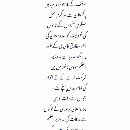
موقف کے باوجود اعلامیہ میں
پاکستان سے سر گرم عمل
عسکری تنظیموں کے ناموں
کی شمولیت کو ہندوستان کی
اہم سفارتی کامیابی کے طور
پر دیکھا جارہا ہے ۔ وزیر
اعظم مودی کانفرنس میں
شرکت کرنے کے لئے اتوار
کی شام یہاں پہنچے تھے ۔
انہوں نے رات کو ہی
ہندوستانی برادری کے لوگوں
سے ملاقات کی ۔ وزیر اعظم
نریندر مودی کل چین کے