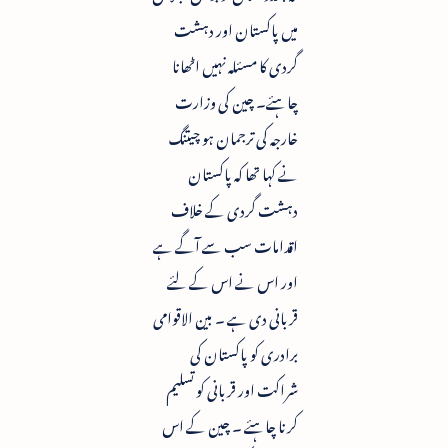
میں پاکستان اور دہشت
گردی کا مسئلہ نہیں اٹھانا
چاہئے۔ چین کی وزارت
خارجہ کی ترجمان ہو چیتنگ
نے کہا تھا کہ پاکستان
دہشت گردی کے خلاف
اقدامات سب سے آگے ہے
اور اس نے اس کے لئے
قربانی دی ہے ۔ بین الاقوامی
برادری کو پاکستان کی
شراکت اور قربانی کو تسلیم
کرنا چاہئے ۔ چین کے اس