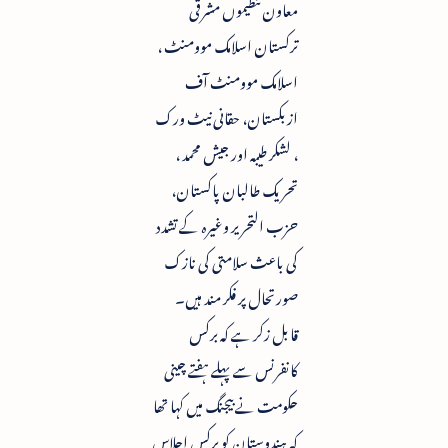
معاون تنظیموں مشرقی
ترکستان اسلامک موومنٹ ،
اسلامک موومنٹ آف
ازبکستان، حقانی نیٹ ورک
، لشکر طیبہ اور جیش محمد ،
تحریک طالبان پاکستان،
حزب التحریر وغیرہ کے تشدد
کی باعث سلامتی کی نازک
صورتحال پر فکر مند ہیں۔
قابل زکر ہے کہ برکس
کانفرنس سے پہلے ہفتے چینی
حکومت نے بیجنگ میں کہا تھا
کہ ہندوستان کو برکس اجلاس