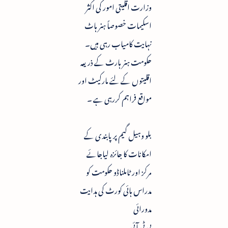
وزارت اقلیتی امور کی اکثر
اسکیمات خصوصاً ہنر ہاٹ
نہایت کامیاب رہی ہیں۔
حکومت ہنر ہارٹ کے ذریعہ
اقلیتوں کے لئے مارکیٹ اور
مواقع فراہم کررہی ہے ۔
بلو وہیل گیم پر پابندی کے
امکانات کا جائزہ لیاجائے
مرکز اور ٹاملناڈو حکومت کو
مدراس ہائی کورٹ کی ہدایت
مدورائی
پی ٹی آئی