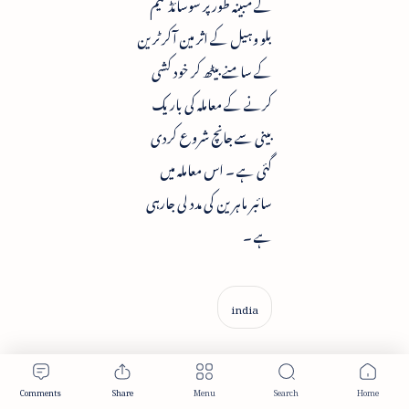
کے مبینہ طورپر سوسائڈ گیم
بلو وہیل کے اثر مین آکر ٹرین
کے سامنے بیٹھ کر خود کشی
کرنے کے معاملہ کی باریک
بینی سے جانچ شروع کردی
گئی ہے ۔ اس معاملہ میں
سائبر ماہرین کی مدد لی جارہی
ہے ۔