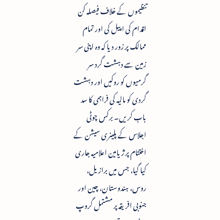
تنظیموں کے خلاف فیصلہ کن
اقدام کی اپیل کی اور تمام
ممالک پر زور دیا کہ وہ اپنی سر
زمین سے دہشت گرد سر
گرمیوں کو روکیں اور دہشت
گردی کو مالیہ کی فراہمی کا سد
باب کریں۔ برکس چوٹی
اجلاس کے پلینری سیشن کے
اختتام پر ژیامین اعلامیہ جاری
کیا گیا، جس میں برازیل،
روس، ہندوستان، چین اور
جنوبی افریقہ پر مشتمل گروپ