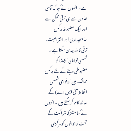
ہے ۔ انہوں نے کہا کہ آپسی
تعاون سے ہی ترقی ممکن ہے
اور ایک مضبو ط برکس
ساجھیداری اور اختراعیت،
ترقی کا ذریعہ بن سکتا ہے ۔
شمسی توانائی ایجنڈا کو
مضبوطی دینے کے لئے برکس
ممالک بین الاقوامی شمسی
اتحاد( آئی ایس اے) کے
ساتھ کام کرسکتے ہیں ۔ انہوں
نے کہا مشترکہ شراکت کے
تحت نوجوانوں کو مرکزی