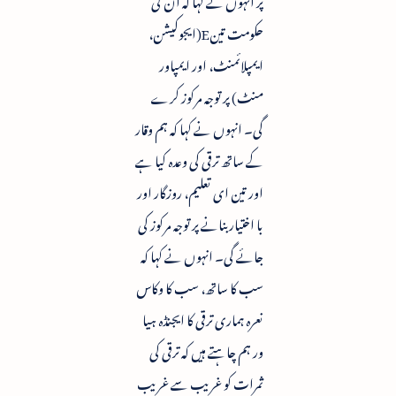
حکومت تینE(ایجوکیشن،
ایمپلائمنٹ، اور ایمپاور
منٹ) پر توجہ مرکوز کرے
گی۔ انہوں نے کہا کہ ہم وقار
کے ساتھ ترقی کی وعدہ کیا ہے
اور تین ای تعلیم، روزگار اور
با اختیار بنانے پر توجہ مرکوز کی
جائے گی۔ انہوں نے کہا کہ
سب کا ساتھ، سب کا وکاس
نعرہ ہماری ترقی کا ایجنڈہ ہیا
ور ہم چاہتے ہیں کہ ترقی کی
ثمرات کو غریب سے غریب