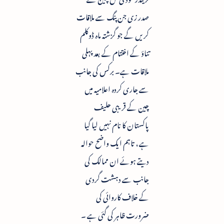
صدر زی جن پنگ سے ملاقات
کریں گے جو گزشتہ ماہ ڈوکلم
تناؤ کے اختتام کے بعد پہلی
ملاقات ہے۔ برکس کی جانب
سے جاری کردہ اعلامیہ میں
چین کے قریبی حلیف
پاکستان کا نام نہیں لیا گیا
ہے ، تاہم ایک واضح حوالہ
دیتے ہوئے ان ممالک کی
جانب سے دہشت گردی
کے خلاف کاروائی کی
ضرورت ظاہر کی گئی ہے ۔