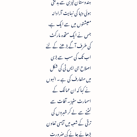
ہندوستان تیزی سے بدلتی
ہوئی دنیا کی نہایت آزادانہ
معیشتوں میں سے ایک ہے،
جس نے ایک متحدہ مارکٹ
کی طرف آگے بڑھنے کے لئے
اب تک کی سب سے بڑی
اصلاح جی ایس ٹی کی شکل
میں متعارف کی ہے ۔ انہوں
نے کہا کہ ان ممالک کے
اسمارٹ سٹیز۔ آفات سے
نمٹنے سے لے کر شہروں کی
ترقی کے شعبہ میں آپسی تعاون
بڑھائے جانے کی ضرورت