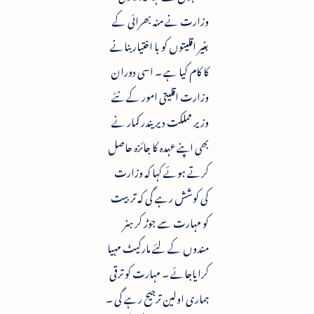
وزارت نے منہ بھرائی کے
بغیر اقلیتوں کو با اختیار بنانے
کا کام کیا ہے ۔ اسی دوران
وزارت اقلیتی امور کے نئے
وزیر مملکت دیریندر کمار نے
بھی اپنے عہدہ کا جائزہ حاصل
کرتے ہوئے کہا کہ وزارت
کی کوشش رہے گی کہ تربیت
کو مہارت سے جوڑ کر ہنر
مندوں کے لئے مارکیٹ مہیا
کرایاجائے ۔ مہارت کو ترقی
ہماری اولین ترجیح رہے گی ۔