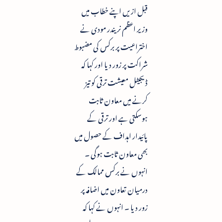
قبل ازیں اپنے خطاب میں
وزیر اعظم نریندر مودی نے
اختراعیت پر برکس کی مضبوط
شراکت پر زور دیا اور کہا کہ
ڈیجیٹل معیشت ترقی کو تیز
کرنے میں معاون ثابت
ہوسکتی ہے اور ترقی کے
پائیدار اہداف کے حصول میں
بھی معاون ثابت ہوگی ۔
انہوں نے برکس ممالک کے
درمیان تعاون میں اضافہ پر
زور دیا ۔ انہوں نے کہا کہ