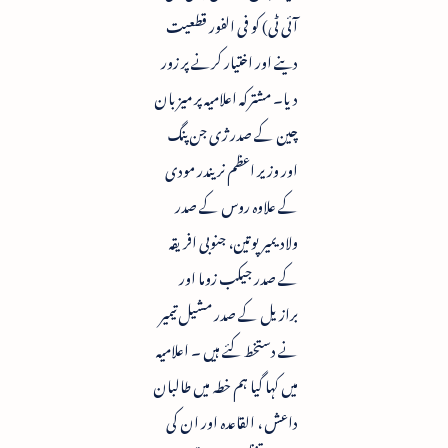
آئی ٹی) کو فی الفور قطعیت
دینے اور اختیار کرنے پر زور
دیا۔ مشترکہ اعلامیہ پر میزبان
چین کے صدر ژی جن پنگ
اور وزیر اعظم نریندر مودی
کے علاوہ روس کے صدر
ولادیمیرپوتین، جنوبی افریقہ
کے صدر جیکب زوما اور
برازیل کے صدر مشیل تیمیر
نے دستخط کئے ہیں ۔ اعلامیہ
میں کہا گیا ہم خطہ میں طالبان
داعش ، القاعدہ اور ان کی