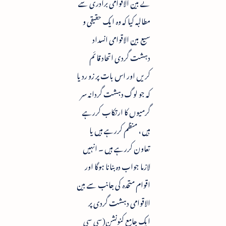
نے بین الاقوامی برادری سے
مطالبہ کیا کہ وہ ایک حقیقی و
سیع بین الاقوامی انسداد
دہشت گردی اتحاد قائم
کریں اور اس بات پر زو ردیا
کہ جو لوگ دہشت گردانہ سر
گرمیوں کا ارتکاب کررہے
ہیں ، منظم کررہے ہیں یا
تعاون کررہے ہیں ۔ انہیں
لازما جواب دہ بنانا ہوگا اور
اقوام متحدہ کی جانب سے بین
الاقوامی دہشت گردی پر
ایک جامع کنونشن(سی سی