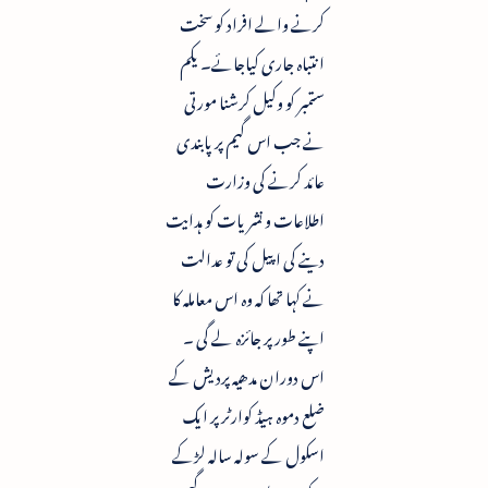
کرنے والے افراد کو سخت
انتباہ جاری کیاجائے۔ یکم
ستمبر کو وکیل کرشنا مورتی
نے جب اس گیم پرپابندی
عائد کرنے کی وزارت
اطلاعات و نشریات کو ہدایت
دینے کی اپیل کی تو عدالت
نے کہا تھا کہ وہ اس معاملہ کا
اپنے طور پر جائزہ لے گی ۔
اس دوران مدھیہ پردیش کے
ضلع دموہ ہیڈ کوارٹر پر ایک
اسکول کے سولہ سالہ لڑکے