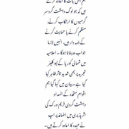
ہیں کہ جو لوگ دہشت گرد سر
گرمیوں کا ارتکاب کرنے،
منظم کرنے یا حمایت کرنے
کے ذمہ دار ہیں، انہیں لازما
جواب دہ بنانا ہوگا ۔ اعلامیہ
میں شمالی کوریا کے نیو کلیئر
تجربہ پر بھی شدید تاثر ظاہر کیا
گیا ہے ۔ بیان میں کہا گیا ہم
اقوام متحدہ کے انسداد
دہشت گردی فریم ورک کی
اثر پذیری میں اضافہ پر اپ
نے عہدہ کا اعادہ کرتے ہیں۔