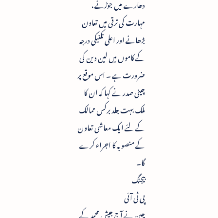
دھارے میں جوڑنے ،
مہارت کی ترقی میں تعاون
بڑھانے اور اعلی تکنیکی درجہ
کے کاموں میں لین دین کی
ضرورت ہے ۔ اس موقع پر
چینی صدر نے کہا کہ ان کا
ملک بہت جلد برکس ممالک
کے لئے ایک معاشی تعاون
کے منصوبہ کا اجراء کرے
گا۔
بیجنگ
پی ٹی آئی
چین نے آج جیش محمد کے