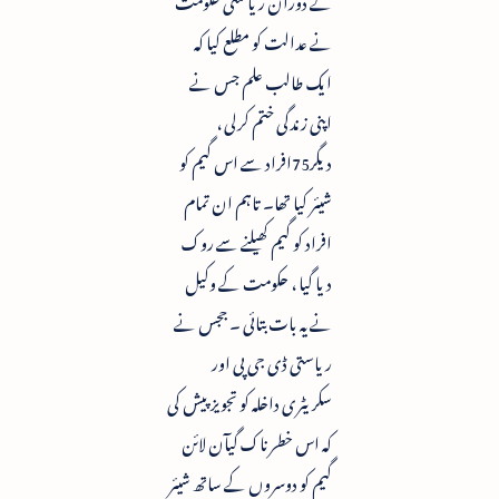
نے عدالت کو مطلع کیا کہ
ایک طالب علم جس نے
اپنی زندگی ختم کرلی ،
دیگر75افراد سے اس گیم کو
شیئر کیا تھا۔ تاہم ان تمام
افراد کو گیم کھیلنے سے روک
دیا گیا ، حکومت کے وکیل
نے یہ بات بتائی ۔ ججس نے
ریاستی ڈی جی پی اور
سکریٹری داخلہ کو تجویز پیش کی
کہ اس خطرناک گیآن لائن
گیم کو دوسروں کے ساتھ شیئر