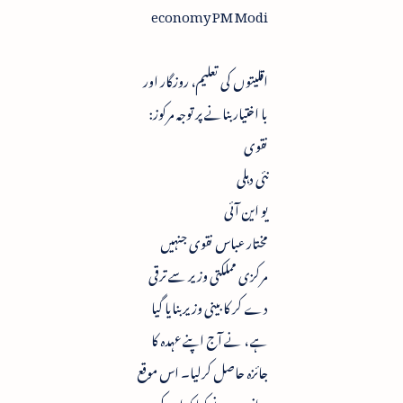
economy PM Modi
اقلیتوں کی تعلیم، روزگار اور
با اختیار بنانے پر توجہ مرکوز:
نقوی
نئی دہلی
یو این آئی
مختار عباس نقوی جنہیں
مرکزی مملکتی وزیر سے ترقی
دے کر کابینی وزیر بنایا گیا
ہے ، نے آج اپنے عہدہ کا
جائزہ حاصل کرلیا۔ اس موقع
پر انہوں نے کہا کہ ان کی