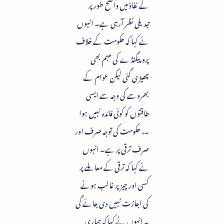
کے نفاذ میں واضح طور پر
تبدیلی نظر آرہی ہے۔ انہوں
نے کہا کہ حکومت کے خلاف
پروپیگنڈے کی مہم بھی
چھیڑی گئی لیکن عوام کے
بھروسے کی وجہ سے ایسی
طاقتوں کو کوئی فائدہ نہیں ہوا
۔، حکومت کی توجہ صرف اور
صرف ترقی پر ہے۔ انہوں
نے کہا کہ ترقی کے معاملے پر
کسی اور چیز پر غالب ہونے
کی اجازت نہیں دی جائے گی
۔ انہوں نے کہا کہ ہماری