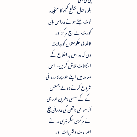
بلو وہیل چیلنج گیم کا سنجیدہ
نوٹ لیتے ہوئے مدراس ہائی
کورٹ نے آج مرکز اور
ٹاملناڈو حکومتوں کو ہدایت
دی کہ وہ اس پر امتناع کے
امکانات تلاش کریں۔ اس
معاملہ میں اپنے طور پر کارروائی
شروع کرتے ہوئے جسٹس
کے کے سسی دھرن اور جی
آر سوامی ناتھن کی مدورائی بنچ
نے مرکزی سکریٹری برائے
اطلاعات ونشریات اور