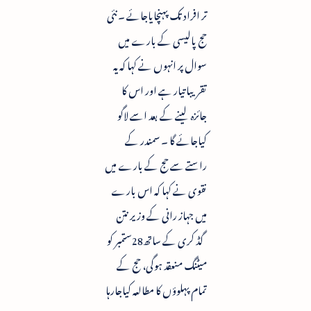
تر افراد تک پہنچایاجائے ۔ نئی
حج پالیسی کے بارے میں
سوال پر انہوں نے کہا کہ یہ
تقریبا تیار ہے اور اس کا
جائزہ لینے کے بعد اسے لاگو
کیاجائے گا ۔ سمندر کے
راستے سے حج کے بارے میں
نقوی نے کہا کہ اس بارے
میں جہاز رانی کے وزیر نتن
گڈ کری کے ساتھ28ستمبر کو
میٹنگ منعقد ہوگی، حج کے
تمام پہلوؤں کا مطالعہ کیاجارہا