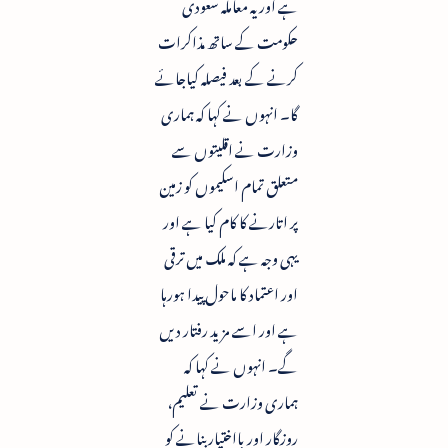
ہے اور یہ معاملہ سعودی
حکومت کے ساتھ مذاکرات
کرنے کے بعد فیصلہ کیاجائے
گا۔ انہوں نے کہا کہ ہماری
وزارت نے اقلیتوں سے
متعلق تمام اسکیموں کو زمین
پر اتارنے کا کام کیا ہے اور
یہی وجہ ہے کہ ملک میں ترقی
اور اعتماد کا ماحول پیدا ہورہا
ہے اور اسے مزید رفتار دیں
گے۔ انہوں نے کہا کہ
ہماری وزارت نے تعلیم،
روزگار اور بااختیار بنانے کو