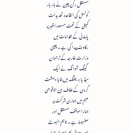
مستقل رکن چین نے بار بار
کونسل کی القاعدہ تحدیدات
کمیٹی کے تحت مسعود اظہر پر
پابندنی کے اقدامات میں
رکاوٹ پیدا کی ہے ۔ چینی
وزارت خارجہ کے ترجمان
گینگ شوانگ نے ایک
میڈیا بریفنگ میں بتایا دہشت
گردی کے خلاف بین الاقوامی
مہم میں ہماری شرکت پر
ہمارا موقف مستقل اور
مضبوط ہے ۔ تاہم انہوںنے
اس سوال کا راست جواب