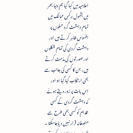
اعلامیہ میں کہا گیا ہم دنیا بھر
میں بشمول برکس ممالک میں
تمام دہشت گرد حملوں پر
افسوس ظاہر کرتے ہیں اور
دہشت گردی کی تمام شکلوں
اور صورتوں کی مذمت کرتے
ہیں ، جن کا کسی کی جانب سے
بھی ارتکاب کیا گیا ہو اور
اس بات پر زور دیتے ہوئے
کہ دہشت گردی کے کسی
اقدام کو کسی بھی طرح سے
منصفانہ قرار نہیں دیاجاسکتا ۔
ہم اس بات کا اعادہ کرتے