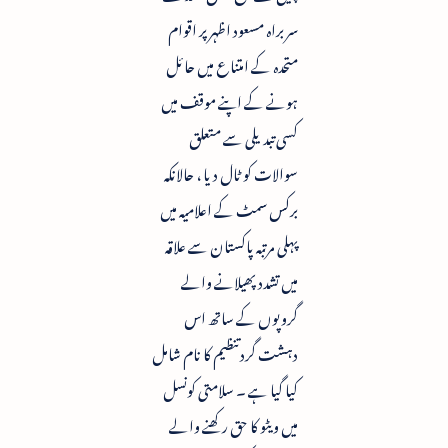
سربراہ مسعود اظہر پر اقوام
متحدہ کے امتناع میں حائل
ہونے کے اپنے موقف میں
کسی تبدیلی سے متعلق
سوالات کو ٹال دیا ، حالانکہ
برکس سمٹ کے اعلامیہ میں
پہلی مرتبہ پاکستان سے علاقہ
میں تشدد پھیلانے والے
گروپوں کے ساتھ اس
دہشت گرد تنظیم کا نام شامل
کیا گیا ہے ۔ سلامتی کونسل
میں ویٹو کا حق رکھنے والے