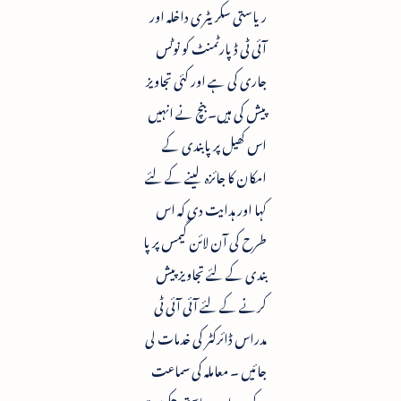
ریاستی سکریٹری داخلہ اور
آئی ٹی ڈپارٹمنٹ کو نوٹس
جاری کی ہے اور کئی تجاویز
پیش کی ہیں۔ بنچ نے انہیں
اس کھیل پر پابندی کے
امکان کا جائزہ لینے کے لئے
کہا اور ہدایت دی کہ اس
طرح کی آن لائن گیمس پر پا
بندی کے لئے تجاویز پیش
کرنے کے لئے آئی آئی ٹی
مدراس ڈائرکٹر کی خدمات لی
جائیں ۔ معاملہ کی سماعت
کے دوران ریاستی حکومت