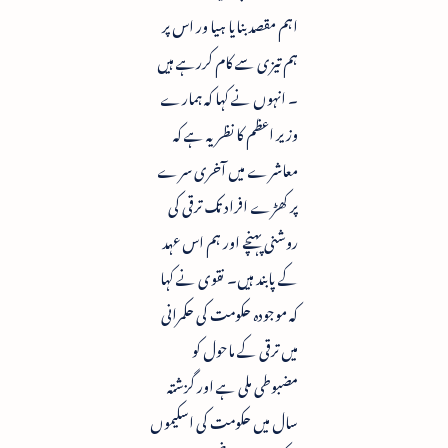
اہم مقصد بنایا ہیا ور اس پر
ہم تیزی سے کام کررہے ہیں
۔ انہوں نے کہا کہ ہمارے
وزیر اعظم کا نظریہ ہے کہ
معاشرے میں آخری سرے
پر کھڑے افراد تک ترقی کی
روشنی پہنچے اور ہم اس عہد
کے پابند ہیں۔ نقوی نے کہا
کہ موجودہ حکومت کی حکمرانی
میں ترقی کے ماحول کو
مضبوطی ملی ہے اور گزشتہ
سال میں حکومت کی اسکیموں