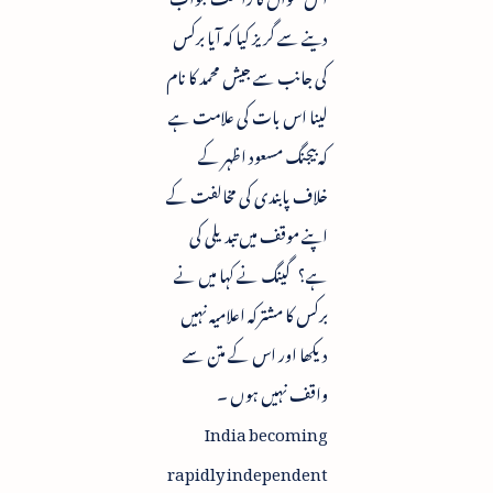
دینے سے گریز کیا کہ آیا برکس
کی جانب سے جیش محمد کا نام
لینا اس بات کی علامت ہے
کہ بیجنگ مسعود اظہر کے
خلاف پابندی کی مخالفت کے
اپنے موقف میں تبدیلی کی
ہے؟ گینگ نے کہا میں نے
برکس کا مشترکہ اعلامیہ نہیں
دیکھا اور اس کے متن سے
واقف نہیں ہوں ۔
India becoming
rapidly independent