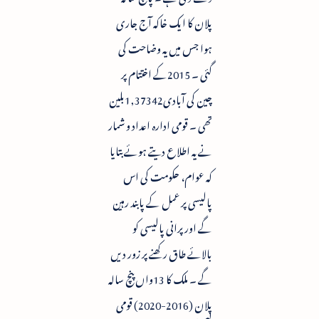
پلان کا ایک خاکہ آج جاری
ہوا جس میں یہ وضاحت کی
گئی ۔ 2015کے اختتام پر
چین کی آبادی1,37342بلین
تھی ۔ قومی ادارہ اعداد و شمار
نے یہ اطلاع دیتے ہوئے بتایا
کہ عوام، حکومت کی اس
پالیسی پر عمل کے پابند رہین
گے اور پرانی پالیسی کو
بالائے طاق رکھنے پر زور دیں
گے ۔ ملک کا 13واں پنچ سالہ
پلان (2016-2020) قومی