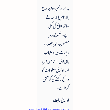
یہ تحریر تعمیرنیوز پر درج
بالا نام یا ذریعہ کے
ساتھ شائع کی گئی
ہے۔ تعمیرنیوز ہر
مضمون، خبر، تبصرہ یا
رپورٹ میں دستیاب
بائی لائن، اشاعتی زمرہ
اور ادارتی معلومات کو
واضح رکھنے کی کوشش
کرتا ہے۔
ادارتی رابطہ:
contact@taemeer.com