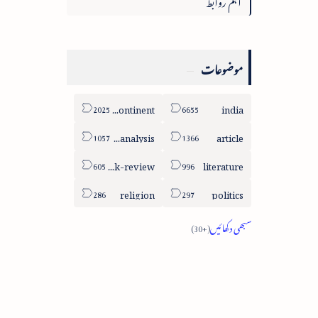
اہم روابط
موضوعات
sub-continent
india
column-analysis
article
book-review
literature
religion
politics