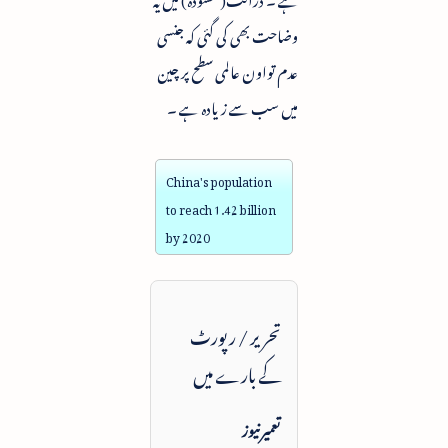
وضاحت بھی کی گئی کہ جنسی
عدم تواون عالمی سطح پر چین
میں سب سے زیادہ ہے ۔
China's population
to reach 1.42 billion
by 2020
تحریر / رپورٹ
کے بارے میں
تعمیرنیوز