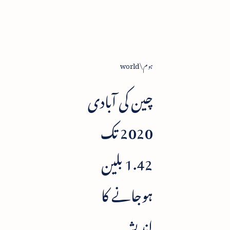
ہوم
world
چین کی آبادی
2020 تک
1.42 بلین
ہوجانے کا
اندیشہ