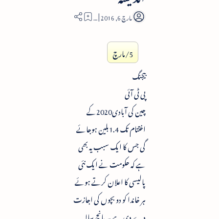
1
5/مارچ
بیجنگ
پی ٹی آئی
چین کی آبادی2020کے
اختتام تک 1.4بلین ہوجائے
گی جس کا ایک سبب یہ بھی
ہے کہ حکومت نے ایک نئی
پالیسی کا اعلان کرتے ہوئے
ہر خاندا کو دو بچوں کی اجازت
دے دی ہے ۔ پانچ سالہ