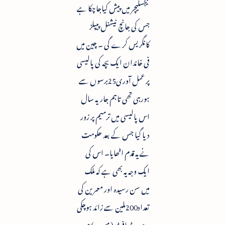
لیجسلیچر میں پیش کیاجاچکا ہے
جس کی جانچ نیشنل پیپلز
کانگریس کرے گی ۔ چین میں
فی خاندان ایک بچہ کی پالیسی
پر عمل آوری25برسوں سے
ہورہی تھی تاہم جاریہ سال
اس پالیسی میں ترمیم پر زور
دیا گیا جس کے بعد حکومت
نے یہ قدم اٹھایا۔ اس کی
ایک وجہ یہ بھی ہے کہ ملک
میں سن رسیدہ اور معمرین کی
تعداد200ملین سے زائد ہوچکی
ہے ۔ ڈرافٹ( مسودہ) میں یہ