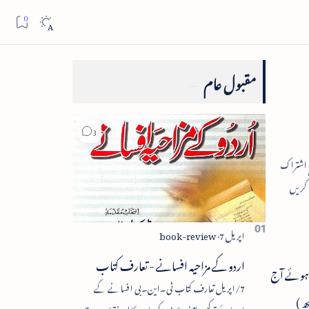
مقبول عام
اردو کے مزاحیہ افسانے - تعارف کتاب
ے ہوئے آج
7/اپریل تعارف کتاب ٹی۔این۔بی افسانے کے
ھ )
اجزائے ترکیبی یعنی پلاٹ، کردار، مکالمہ، نقطۂ عروج،