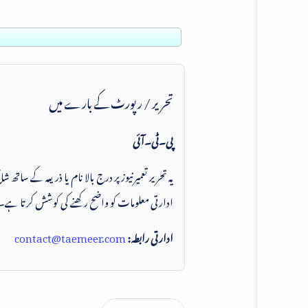
تحریر / رپورٹ کے بارے میں
پی۔ٹی۔آئی
یہ تحریر تعمیرنیوز پر درج بالا نام یا ذریعہ کے ساتھ
ادارتی معلومات کو واضح رکھنے کی کوشش کرتا ہے۔
ادارتی رابطہ:
contact@taemeer.com