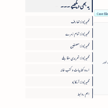
یہ بھی دیکھیے ۔۔۔
Case fil
تعمیرنیوز: تعارف
تعمیرنیوز: تمام زمرے
تعمیرنیوز: مصنفین
تعمیرنیوز: تحریری مقابلے
 اور
اردو کتابیات و کتب خانہ
تعمیرنیوز: آرکائیو
اہم روابط