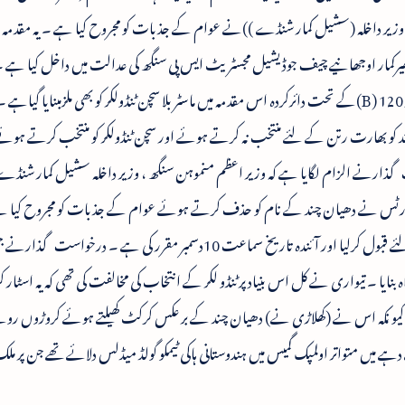
وزیر داخلہ (سشیل کمار شنڈے ))نے عوام کے جذبات کو مجروح کیا ہے ۔ یہ مقدمہ 
رکمار اوجھانیے چیف جوڈیشیل مجسٹریٹ ایس پی سنگھ کی عدالت میں داخل کیا ہے ۔
تعزیرات ہند کی دفعات 504,417,419,420اور 120 (B)کے تحت دائرکردہ اس مقدمہ میں ماسٹر بلا سچن ٹنڈولکر کو بھی ملزمبنایا 
ن چند کو بھارت رتن کے لئے منتخب نہ کرتے ہوئے اور سچن ٹنڈولکر کو منتخب کرتے ہو
ذارنے الزام لگایا ہے کہ وزیر اعظم منموہن سنگھ ، وزیر داخلہ سشیل کمار شنڈے 
سپورٹس نے دھیان چند کے نام کو حذف کرتے ہوئے عوام کے جذبات کو مجروح کیا
جوڈ یشیل مجسٹر یٹ نے اس کیس کو سماعت کے لئے قبول کرلیا اور آئندہ تاریخ سماعت 10دسمبر مقرر کی ہے ۔ درخوا
بنایا ۔ تیواری نے کل اس بنیاد پر ٹنڈو لکر کے انتخاب کی مخالفت کی تھی کہ یہ اسٹار کر
 ۔ کیو نکہ اس نے (کھلاڑی نے) دھیان چند کے بر عکس کرکٹ کھیلتے ہوئے کروڑوں رو
ھیان چند نے1920کے دہے اور 1930کے دہے میں متواتر اولمپک گمیس میں ہندوستانی ہاکی ٹیمکو گولڈ میڈلس دلائے تھے جن پر