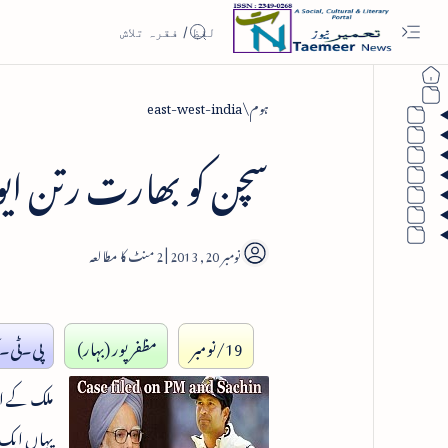
ہوم
east-west-india
سچن کو بھارت رتن ایوا
2
19/نومبر
مظفر پور (بہار)
پی۔ٹی۔آ
ملک کے اع
یہاں ایک م