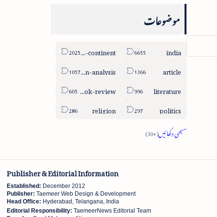
موضوعات
sub-continent
india
column-analysis
article
book-review
literature
religion
politics
Publisher & Editorial Information
Established:
December 2012
Publisher:
Taemeer Web Design & Development
Head Office:
Hyderabad, Telangana, India
Editorial Responsibility:
TaemeerNews Editorial Team