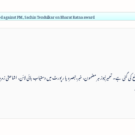
ed against PM, Sachin Tendulkar on Bharat Ratna award
 شائع کی گئی ہے۔ تعمیرنیوز ہر مضمون، خبر، تبصرہ یا رپورٹ میں دستیاب بائی لائن، اشاعتی زمرہ