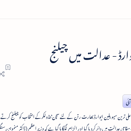
رڈ - عدالت میں چیلنج
ئی
لی ترین سیو یلین ایوارڈ بھارت رتن کے لئے سچن ٹنڈولکرکے انتخاب کو چیلنج کرت
قامی عدالت میں دائر کردیا گیا اور الزام لگگایا گیا ہے کہ وزیر اعظم (ڈاکٹر منموہن سنگ