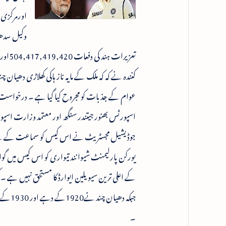
اورمرکزی 
وکیل سدھی
کنندہ نے کہ کہ ملک کے مایہ ناز ہاکی کھلاڑی دھیا
عوام کے جذبات کو مجروح کیا گیا ہے ۔ درخواست گ
اسپورٹس بھنور جیتندر سنگھ اور معتمد وزارت ا
یورکن پارلیمنٹ شیوا نند تیواری کو اس کیس میں گواہ 
کے اعلی ترین سیو یلین ایوارڈ کا مستحق نہیں ہے
جبکہ د
۔