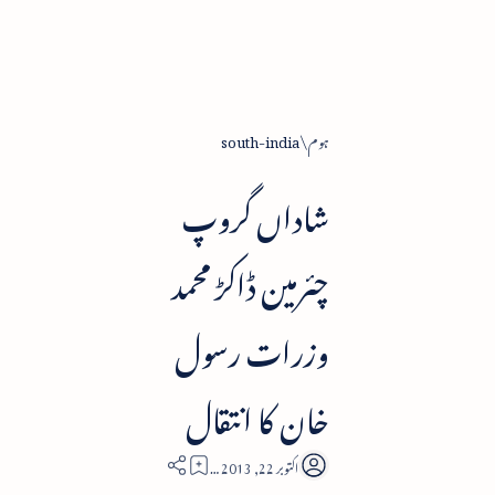
ہوم
south-india
شاداں گروپ
چئرمین ڈاکڑ محمد
وزرات رسول
خان کا انتقال
2