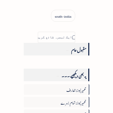
مقبول عام
یہ بھی دیکھیے ۔۔۔
تعمیرنیوز: تعارف
تعمیرنیوز: تمام زمرے