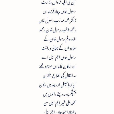
ان کی اہلیہ شاداں وزارت
رسول خان ،چار فرزندان
ڈاکٹر محمد صارب رسول خان
،محمد ثاقب رسول خان ،محمد
شاہ عالم رسول خان کے
علاوہ ان کے بھائی وراثت
رسول خان ایم ایل اے
اورارکان خاندان موجود تھے
۔انتقال کی اطلاع ملتے ہی
اپالو ہاسپٹل اور بعد میں مکان
پہنچکر پرسہ دینے والوں میں
محمد علی شبیر ایم ایل سی
،ممتاز احمد خان ایم ایل