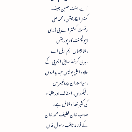
اے،جنت حسین چیف
کمشنر انفارمیشن ،محمد علی
رفعت کمشنر ا ے پی ڈیری
ڈیولپمنٹ کار پوریشن
،شاہجہاں ایم ایل اے
،ہری کرشنا سابق ایم پی کے
علاوہ اعلی پولیس عہدیداروں
،سیاستدان ،پروفیسر س
،لیکررس ،اسٹاف اور طلباء
کی کثیر تعداد شامل ہے۔
جناب خان لطیف محمد خان
کے فرزند ثاقب رسول خان