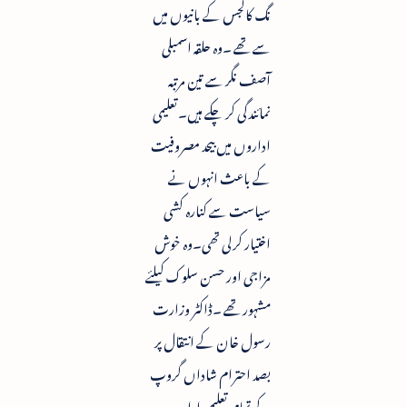
نگ کالجس کے بانیوں میں
سے تھے ۔وہ حلقہ اسمبلی
آصف نگر سے تین مرتبہ
نمائندگی کر چکے ہیں۔تعلیمی
اداروں میں بیحد مصروفیت
کے باعث انہوں نے
سیاست سے کنارہ کشی
اختیار کرلی تھی۔وہ خوش
مزاجی اور حسن سلوک کیلئے
مشہور تھے ۔ڈاکٹر وزارت
رسول خان کے انتقال پر
بصد احترام شاداں گروپ
کے تمام تعلیمی ادارے