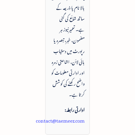
بالا نام یا ذریعہ کے
ساتھ شائع کی گئی
ہے۔ تعمیرنیوز ہر
مضمون، خبر، تبصرہ یا
رپورٹ میں دستیاب
بائی لائن، اشاعتی زمرہ
اور ادارتی معلومات کو
واضح رکھنے کی کوشش
کرتا ہے۔
ادارتی رابطہ:
contact@taemeer.com