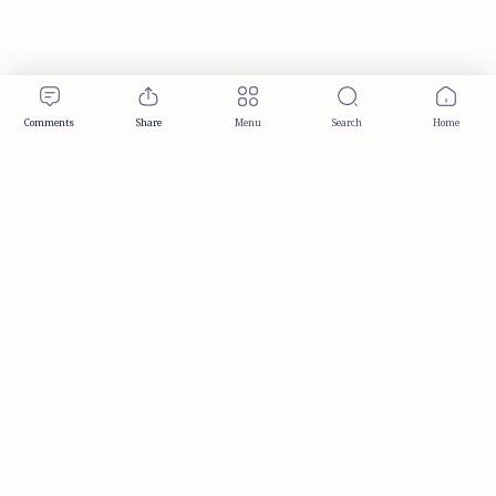
Publisher & Editorial Information
Established:
December 2012
Publisher:
Taemeer Web Design & Development
Head Office:
Hyderabad, Telangana, India
Editorial Responsibility:
TaemeerNews Editorial Team
Founder:
Syed Mukarram Niyaz
ISSN:
2349-0268
Location:
Hyderabad, Telangana, India
Contact:
contact@taemeer.com
|
|
|
|
Editorial Policy
Publisher Information
Editorial Board
Authors & Contributors
|
Contact
Privacy Policy