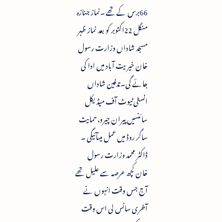
66برس کے تھے ۔نماز جنازہ
منگل 22اکتوبر کو بعد نماز ظہر
مسجد شاداں وزارت رسول
خان خیریت آباد میں ادا کی
جائے گی۔تدفین شاداں
انسٹی ٹیوٹ آف میڈیکل
سائنسیں پیران چیرو،حمایت
ساگر روڈ میں عمل میںآئیگی ۔
ڈاکٹر محمد وزارت رسول
خان کچھ عرصہ سے علیل تھے
آج جس وقت انہوں نے
آخری سانس لی اس وقت