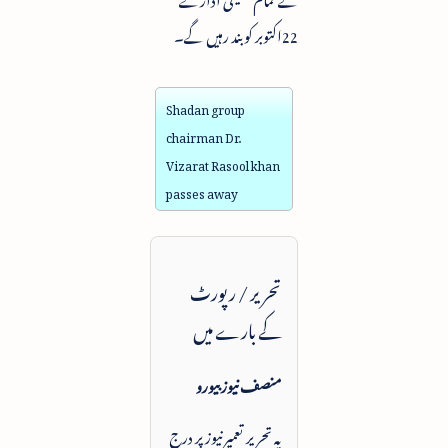
22اکتوبر کو بند رہیں گے۔
Shadan group
chairman Dr.
Vizarat Rasool khan
passes away
تحریر / رپورٹ
کے بارے میں
منصف نیوز بیورو
یہ تحریر تعمیرنیوز پر درج