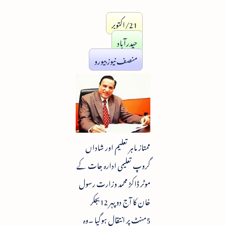
21/اکتوبر
حیدرآباد
منصف نیوز بیورو
ممتاز ماہر تعلیم اور شاداں
گروپ تعلیمی ادارہ جات کے
موٹر ڈاکڑ محمد وزارت رسول
خان کا آج دوپہر 12بجکر
5منٹ پر انتقال ہوگیا ۔وہ