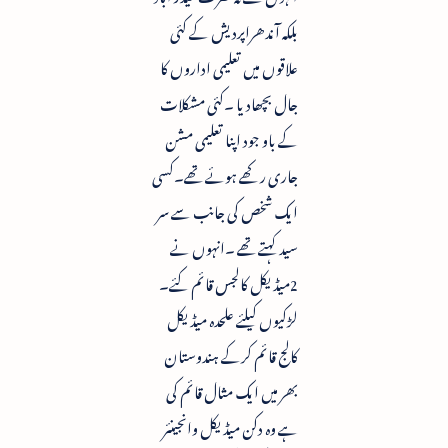
بلکہ آندھراپردیش کے کئی
علاقوں میں تعلیمی اداروں کا
جال بچھادیا ۔کئی مشکلات
کے باو جود اپنا تعلیمی مشن
جاری رکھے ہوئے تھے۔کسی
ایک شخص کی جانب سے سر
سید کہتے تھے ۔انہوں نے
2میڈیکل کالجس قائم کئے۔
لڑکیوں کیلئے علحدہ میڈیکل
کالج قائم کرکے ہندوستان
بھر میں ایک مثال قائم کی
ہے وہ دکن میڈیکل وانجینئر