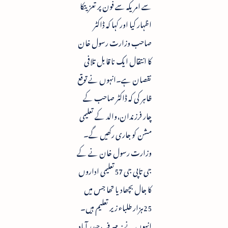
سے امریکہ سے فون پر تعزیتکا
اظہار کیا اور کہا کہ ڈاکٹر
صاحب وزارت رسول خان
کا انتقال ایک نا قابل تلافی
نقصان ہے۔انہوں نے توقع
ظاہر کی کہ ڈاکٹر صاحب کے
چار فرزندان،والد کے تعلیمی
مشن کو جاری رکھیں گے۔
وزارت رسول خان نے کے
جی تاپی جی 57تعلیمی اداروں
کا جال بچھادیا تھا جس میں
25ہزار طلباء زیر تعلیم ہیں۔
انہوں نے نہ صرف حیدر آباد