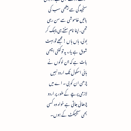
سنجیدگی سے بیٹھی سب کی
باتیں خاموشی سے سن رہی
تھی ،اپنا نام سنتے ہی چہک کر
بولی، ہاں ہاں ! مجھے تو بہت
شوق ہے یار، یہ توکتنی اچھی
بات ہے کہ جن لوگوں نے
ہائی اسکول تک اردو نہیں
پڑھی ان کو بی ۔ اے میں
لازمی پرچے کے طور پر اردو
پڑھائی جاتی ہے خواہ وہ کسی
بھی سبجیکٹ کے ہوں۔