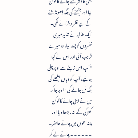
بھی کاؤنٹر سے چائے کا ٹوکن
لیا اور بیٹھنے کی جگہ ڈھونڈھنے
کے لیے نظر دوڑانے لگی۔
ایک طالبہ نے شاید میری
نظروں کو پڑھ لیا، وہ میرے
قریب آئی اور اس نے کہا
"آپ اس زینے سے اوپر چلی
جائیے ،آپ کو وہاں بیٹھنے کی
جگہ مل جائے گی " اوپر جاکر
میں نے اپنی چائے کا ٹوکن
کھڑکی کے اندر بڑھا دیا اور
چند لمحوں میں چائے حاضر۔
۔ ۔ ۔ ۔ ۔ ۔ چائے لے کر