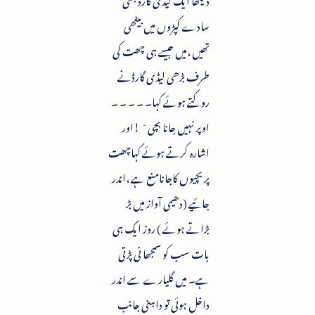
سادے کپڑوں میں بیٹھی
تھیں ،میں جیسے ہی چھت کی
طرف بڑھی لیڈی گارڈنے
روکتے ہوئے کہا۔ ۔ ۔ ۔ ۔
اوپر نہیں جانا بچی ّ !اور
اشارہ کرتے ہوئے کہاچھت
پر بچیوں کاجانامنع ہے ،اندر
جائیے (دھیمی آواز میں بڑ
بڑاتے ہوئے ) روز ایک ہی
بات سب کو سمجھا نی پڑتی
ہے۔ میں گلیارے سے اندر
داخل ہوئی تو داہنی جانب