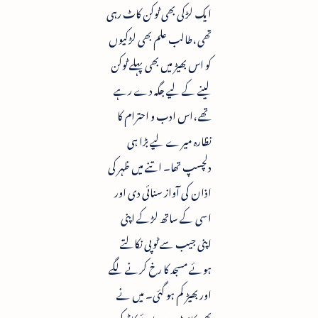
ایک لڑکی بھی ٹوکن کاٹ رہی
تھی ،طالب علم بھی لڑکیوں
کو اس بھیڑ میں بھی پہلے ٹوکن
لینے کے لیے جگہ دے رہے
تھے ،اس ادب و احترام کا
نظارہ میرے لیے بڑا ہی
دلچسپ تھا۔ اتنے میں ظہر کی
اذان کی آواز سنائی دی اور
اسی کے ساتھ لڑکے اپنی
اپنی جیب سے ٹوپی نکالتے
ہوئے مسجد کا رخ کرنے لگے
اور بھیڑ کم ہو گئی۔ میں نے