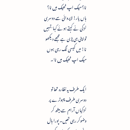
نا؟ میک اپ ٹھیک ہیں نا؟
ہاں یار! لاپروائی سے دوسری
لڑکی نے کہتے ہوئے کہا 'تمہیں
تواپنی ہی پڑی ہے مجھے دیکھو
نا! میں کیسی لگ رہی ہوں
میک اپ ٹھیک ہیں نا'۔
ایک طرف یہ نظارہ تھا تو
دوسری طرف چبوترے پر
لڑکیاں آرام سے بیٹھ کر
وضوکر رہی تھیں۔ پورا ہال