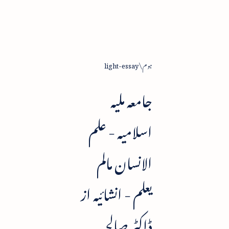
ہوم
light-essay
جامعہ ملیہ
اسلامیہ - علم
الانسان مالم
یعلم - انشائیہ از
ڈاکٹر صالحہ