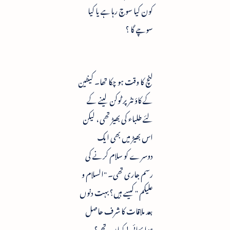
کون کیا سوچ رہاہے یا کیا
سوچے گا ؟
لنچ کا وقت ہو چکا تھا۔ کینٹین
کے کاؤنٹر پر ٹوکن لینے کے
لئے طلباء کی بھیڑ تھی ، لیکن
اس بھیڑ میں بھی ایک
دوسرے کو سلام کرنے کی
رسم جاری تھی۔ "السلام و
علیکم " کیسے ہیں؟ بہت دنوں
بعد ملاقات کا شرف حاصل
ہوا بھائی! کہاں تھے ؟