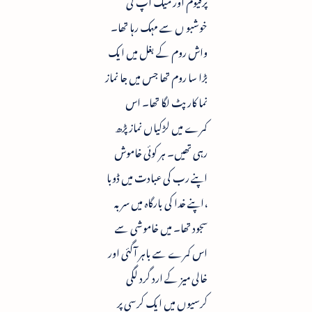
پرفیوم اور میک اپ کی
خوشبو ں سے مہک رہا تھا۔
واش روم کے بغل میں ایک
بڑا سا روم تھا جس میں جا نماز
نما کارپٹ لگا تھا۔ اس
کمرے میں لڑکیاں نماز پڑھ
رہی تھیں۔ ہر کوئی خاموش
اپنے رب کی عبادت میں ڈوبا
،اپنے خدا کی بارگاہ میں سر بہ
سجود تھا۔ میں خاموشی سے
اس کمرے سے باہر آگئی اور
خالی میز کے ارد گرد لگی
کرسیوں میں ایک کرسی پر