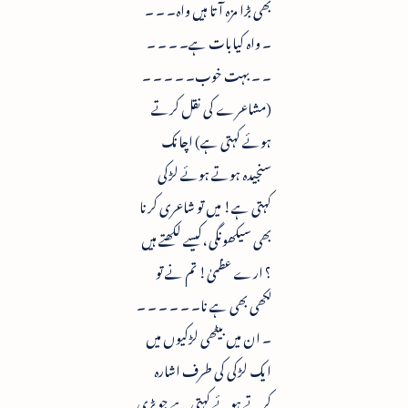
بھی بڑا مزہ آتا ہیں واہ۔ ۔ ۔
۔ واہ کیابات ہے۔ ۔ ۔ ۔
۔ ۔ بہت خوب۔ ۔ ۔ ۔ ۔
(مشاعرے کی نقل کرتے
ہوئے کہتی ہے) اچانک
سنجیدہ ہوتے ہوئے لڑکی
کہتی ہے! میں تو شاعری کرنا
بھی سیکھونگی ،کیسے لکھتے ہیں
؟ ارے عظمیٰ! تم نے تو
لکھی بھی ہے نا۔ ۔ ۔ ۔ ۔ ۔
۔ ان میں بیٹھی لڑکیوں میں
ایک لڑکی کی طرف اشارہ
کرتے ہوئے کہتی ہے جو بڑی