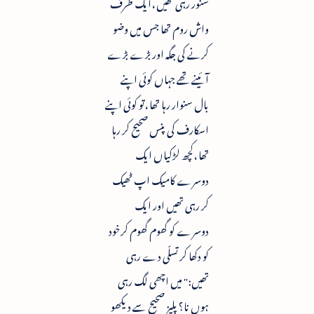
سنور رہی تھیں ،ایک طرف
واش روم تھا جس میں وضو
کرنے کی جگہ اور بڑے بڑے
آئینے تھے جہاں کوئی اپنے
بال سنوار رہا تھا ،تو کوئی اپنے
اسکارف کی پنس صحیح کر رہا
تھا ،کچھ لڑکیاں ایک
دوسرے کامیک اپ ٹھیک
کر رہی تھیں اور ایک
دوسرے کو گھوم گھوم کرخود
کو دکھا کر تسلّی دے رہی
تھیں:" میں اچھی لگ رہی
ہوں نا؟ پلیز صحیح سے دیکھو