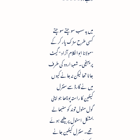
میں یہ سب سوچتے سوچتے
کسی طرح سڑک پار کر کے
"مولانا ابوالکلام آزاد " گیٹ
پر پہنچی۔ شعبۂ اردو کی طرف
جانا تھا لیکن نہ جانے کیوں
میں نے گارڈ سے سنٹرل
کینٹین کا راستہ پوچھا جو اپنی
گول مٹول توند کو سنبھالے
بمشکل اسٹول پر بیٹھے ہوئے
تھے۔ سنٹرل کینٹین جانے