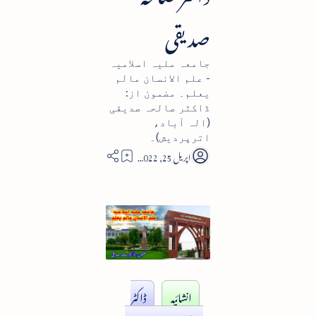
صدیقی
جامعہ ملیہ اسلامیہ
- علم الانسان مالم
یعلم۔ مضمون از:
ڈاکٹر صالحہ صدیقی
(الہ آباد،
اترپردیش)۔
29
انشائیہ
ڈاکٹر