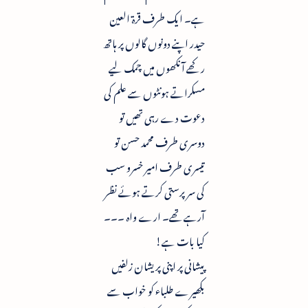
ہے۔ ایک طرف قرۃ العین
حیدر اپنے دونوں گالوں پر ہاتھ
رکھے آنکھوں میں چمک لیے
مسکراتے ہونٹوں سے علم کی
دعوت دے رہی تھیں تو
دوسری طرف محمد حسن تو
تیسری طرف امیر خسرو سب
کی سرپرستی کرتے ہوئے نظر
آرہے تھے۔ ارے واہ ۔۔۔
کیا بات ہے!
پیشانی پر اپنی پریشان زلفیں
بکھیرے طلباء کو خواب سے