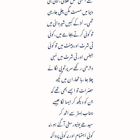
دنیا میں مست مگن چلی جارہی
تھی۔ لڑکے کہیں شیروانی میں
تو کوئی کرتے پجامے میں ،کوئی
ٹی شرٹ اور پینٹ میں تو کوئی
جینس اور ٹی شرٹ میں لمبی
داڑھی رکھے سر پر ٹوپی لگائے
چلا جا رہا تھا،ان میں کچھ
حضرات تو ایسے بھی تھے کہ
جن کو دیکھ کر ایسا لگا جیسے
جناب بستر سے اٹھ کر
سیدھے یونیورسٹی آگئے ہو ،نہ
کوئی اہتمام اور نہ کوئی پرواکہ