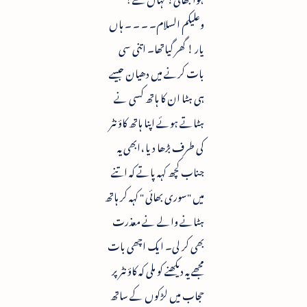
وعلیکم السلام۔ ۔ ۔ ۔ ہاں
یار ! گھر گیاتھا۔ اتنی سی
بات کرنے میں دھیان جیسے
ہی ہٹا ان کا ہاتھ کسی نے
ہٹاتے ہوئے اپنا ہاتھ کاؤنٹر
کی طرف بڑھا دیا ،ابھی یہ
جناب کچھ کہہ پاتے کہ اتنے
میں "سوری بھائی " کہہ کر ہاتھ
ہٹانے والے نے معذرت
بھی کر لی۔ ایک اچھی بات
مجھے یہ دیکھنے کو ملی کہ کاؤنٹر پر
حجاب میں لڑکوں کے ساتھ