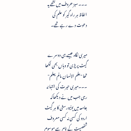
۔۔۔ سبز حروف میں لکھے یہ
الفاظ ہر راہ گیر کو علم کی
دعوت دے رہے تھے۔
میری نگاہ جیسے ہی دوسرے
گیٹ پر پڑی تو وہاں بھی لکھا
تھا "علم الانسان مالم یعلم"
۔۔۔میری حیرت کی انتہا نہ
رہی جب میں نے دیکھاکہ
جامعہ میں یونیورسٹی کا ہر گیٹ
اردو کی کسی نہ کسی معروف
شخصیت کے نام سے موسوم