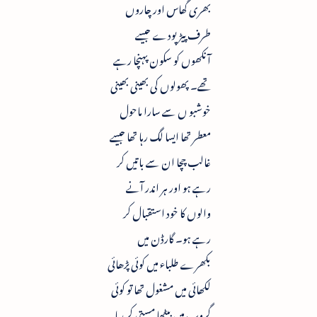
بھری گھاس اور چاروں
طرف پیڑ پودے جیسے
آنکھوں کو سکون پہنچا رہے
تھے۔ پھولوں کی بھینی بھینی
خوشبو ں سے سارا ماحول
معطر تھا ایسا لگ رہا تھا جیسے
غالب چچا ان سے باتیں کر
رہے ہو اور ہر اندر آنے
والوں کا خود استقبال کر
رہے ہو۔ گارڈن میں
بکھرے طلباء میں کوئی پڑھائی
لکھائی میں مشغول تھا تو کوئی
گروپ میں بیٹھا مستی کر رہا