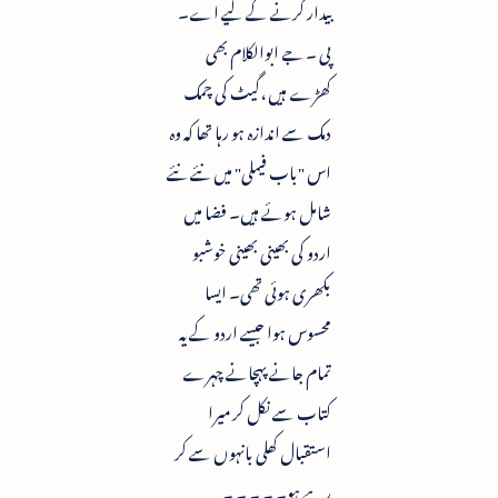
بیدار کرنے کے لیے اے۔
پی ۔ جے ابوالکلام بھی
کھڑے ہیں ،گیٹ کی چمک
دمک سے اندازہ ہو رہا تھا کہ وہ
اس "باب فیملی" میں نئے نئے
شامل ہوئے ہیں۔ فضا میں
اردو کی بھینی بھینی خوشبو
بکھری ہوئی تھی۔ ایسا
محسوس ہوا جیسے اردو کے یہ
تمام جانے پہچانے چہرے
کتاب سے نکل کر میرا
استقبال کھلی بانہوں سے کر
رہے ہو۔ ۔ ۔ ۔ ۔