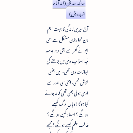
صالحہ صدیقی (الہ آباد،
اترپردیش)
آج میری زندگی کا بہت اہم
دن تھا ،بڑی مشکل سے امی
ابو نے گھر سے اتنی دور جامعہ
ملیہ اسلامیہ، دہلی میں پڑھنے کی
اجازت دی تھی۔ میں جتنی
خوش تھی، اتنی ہی اندر سے
ڈری ہوئی بھی تھی کہ نہ جانے
کیا ہوگا ؟وہاں لوگ کیسے
ہونگے ؟ استاد کیسے ہونگے ؟
طالب علم کیسے ہونگے؟ مجھے