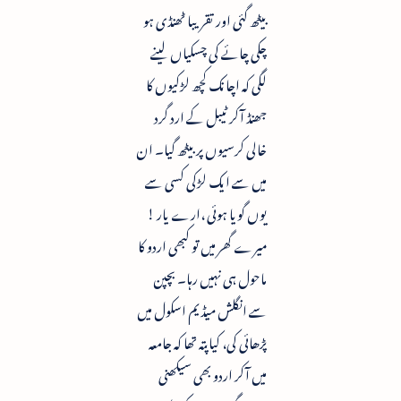
بیٹھ گئی اور تقریبا ٹھنڈی ہو
چکی چائے کی چسکیاں لینے
لگی کہ اچانک کچھ لڑکیوں کا
جھنڈ آکر ٹیبل کے ارد گرد
خالی کرسیوں پر بیٹھ گیا۔ ان
میں سے ایک لڑکی کسی سے
یوں گویا ہوئی ،ارے یار !
میرے گھر میں تو کبھی اردو کا
ماحول ہی نہیں رہا۔ بچپن
سے انگلش میڈیم اسکول میں
پڑھائی کی، کیا پتہ تھا کہ جامعہ
میں آکر اردو بھی سیکھنی