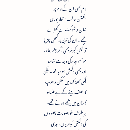
نام بھی ان کے نام پر
"گلشن غالب" تھا، پوری
شان و شوکت سے کھڑے
تھے۔ ان کی ٹوپی پر کبھی چڑیا
تو کبھی کبوتر بھی آ کر بیٹھ جاتا،
موسم بہارکی وجہ سے نظارہ
اور بھی دلکش ہو رہا تھا۔ ہلکی
ہلکی ٹھنڈک میں گنگنی دھوپ
کا لطف لینے کے لیے طلباء
گارڈن میں بیٹھے ہوئے تھے۔
ہر طرف خوبصورت پھولوں
کی دلکش کیاریاں ، ہری