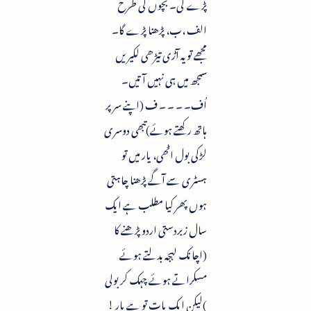
پڑے گی۔ بچوں کی طرح
الف ،ب، پڑھنا پڑے گا۔
مجھے تو یہ آڑی تیڑھی لکیریں
سمجھ میں ہی نہیں آتیں۔
اُف۔ ۔ ۔ ۔ ف (اپنے سر پر
ہاتھ رکھتے ہوئے)تبھی دوسری
لڑکی بول اٹھی، یار میں تو
ہسٹری سے آگے پڑھنا چاہتی
ہوں پھر کیا مطلب ہے ایک
سال زبردستی اردو پڑھنے کا
(اچانک لہجہ بدلتے ہوئے
مسکراتے ہوئے چہک کر بولی
)لیکن ایک بات تو ہے یار !