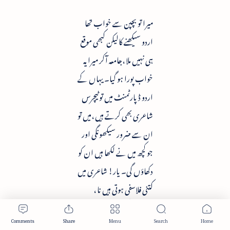
میرا تو بچپن سے خواب تھا
اردو سیکھنے کالیکن کبھی موقع
ہی نہیں ملا ،جامعہ آکر میرا یہ
خواب پورا ہو گیا۔ یہاں کے
اردو ڈپارٹمنٹ میں تو ٹیچرس
شاعری بھی کرتے ہیں ،میں تو
ان سے ضرور سیکھونگی اور
جو کچھ میں نے لکھا ہیں ان کو
دکھاؤں گی۔ یار! شاعری میں
کتنی فلاسفی ہوتی ہیں نا ،
ہزاروں لاکھوں خیالوں
کوشعر کی دو لائن میں لکھ دیا