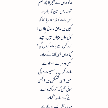
نہ تو وہاں کے کلچر کا کچھ علم
تھا نہ رہن سہن کا، بار بار
اس بات کا ڈر ستا رہا تھا کہ
کہیں میں مذاق نہ بنائی جاؤں ؟
کوئی جان پہچان نہیں، کیسے
اور کس سے بات کروں گی؟
کیا وہاں بھی گائڈ کے علاوہ
کسی دوسرے استاد سے
بات کرنے پر مصیبت ہوگی
؟ میں اسی کشمکش میں الجھی
ہوئی تھی کہ آٹو رکشہ والے
نے کہا ' جامعہ آ گیا'۔
میری نظر ایک اونچے لمبے