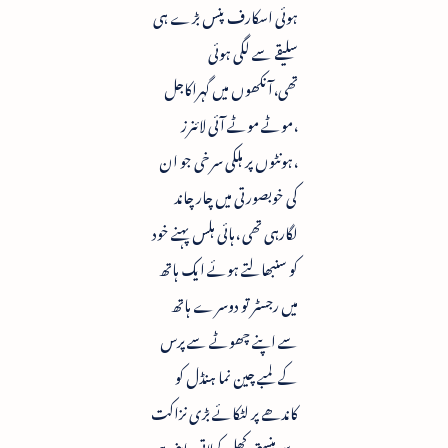
ہوئی اسکارف پنس بڑے ہی
سلیقے سے لگی ہوئی
تھی،آنکھوں میں گہراکاجل
،موٹے موٹے آئی لائنرز
،ہونٹوں پر ہلکی سرخی جو ان
کی خوبصورتی میں چار چاند
لگارہی تھی ،ہائی ہلس پہنے خود
کو سنبھالتے ہوئے ایک ہاتھ
میں رجسٹر تو دوسرے ہاتھ
سے اپنے چھوٹے سے پرس
کے لمبے چین نما ہنڈل کو
کاندھے پر لٹکائے بڑی نزاکت
سے ہنستی کھل کھلاتی ،اپنی ہی