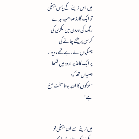
میں اس زینے کے پاس پہنچی
تو ایک گارڈ صاحب ہرے
رنگ کی وردی میں لکڑی کی
کرسی پر بیٹھے چائے کی
چسکیاں لے رہے تھے ،دیوار
پر ایک کاغذ پر اردو میں لکھا
چسپاں تھا کہ:
"لڑکوں کا اوپر جانا سخت منع
ہے "
میں زینے سے اوپر پہنچی تو
دیکھا ایک لیڈی گارڈ بھی