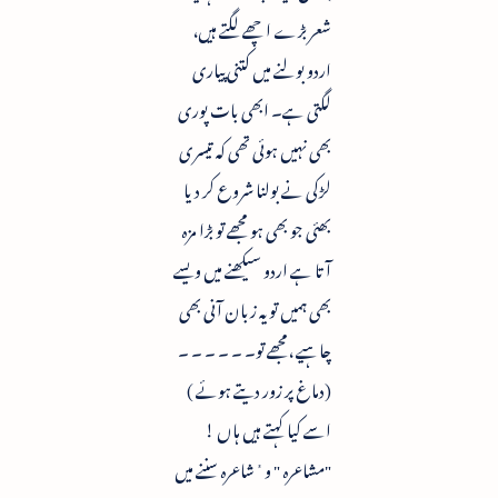
شعر بڑے اچھے لگتے ہیں،
اردو بولنے میں کتنی پیاری
لگتی ہے۔ ابھی بات پوری
بھی نہیں ہوئی تھی کہ تیسری
لڑکی نے بولنا شروع کر دیا
بھئی جو بھی ہو مجھے تو بڑا مزہ
آتا ہے اردو سیکھنے میں ویسے
بھی ہمیں تو یہ زبان آنی بھی
چاہیے ،مجھے تو۔ ۔ ۔ ۔ ۔ ۔
(دماغ پر زور دیتے ہوئے )
اسے کیا کہتے ہیں ہاں !
"مشاعرہ " و ُشاعرہ سننے میں