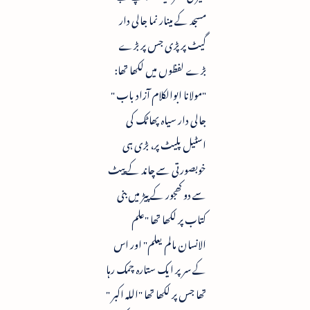
مسجد کے مینار نما جالی دار
گیٹ پر پڑی جس پر بڑے
بڑے لفظوں میں لکھا تھا:
"مولانا ابوالکلام آزاد باب "
جالی دار سیاہ پھاٹک کی
اسٹیل پلیٹ پر، بڑی ہی
خوبصورتی سے چاند کے پیٹ
سے دو کھجور کے پیڑ میں بنی
کتاب پر لکھا تھا "علم
الانسان مالم یعلم" اور اس
کے سر پر ایک ستارہ چمک رہا
تھا جس پر لکھا تھا "اللہ اکبر "