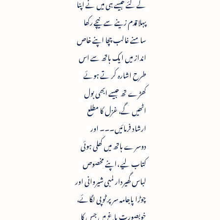
کے لئے جیسے ہی میں نے اپنا
پہلا قدم زینے سے نیچے رکھا
سامنے غالب چچا اپنے خاص
انداز میں ایک ہاتھ سے اس
طرح اشارہ کر تے ہوئے
کھڑے تھ جیسے ابھی بول
اٹھیں گے، غزل کا مطلع
ارشاد فرمائیں۔۔۔ اور
دوسرے ہاتھ میں کھلی ہوئی
کتاب لیے ،اپنے مخصوص
لباس گھیردار لمبی شیروانی اور
چوڑا پاجامہ سر پر ٹوپی لگائے،
خوبصورت باغ میں جس کا