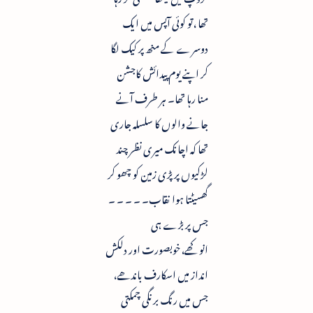
تھا ،تو کوئی آپس میں ایک
دوسرے کے منھ پر کیک لگا
کر اپنے یوم پیدائش کاجشن
منا رہا تھا۔ ہر طرف آنے
جانے والوں کا سلسلہ جاری
تھا کہ اچانک میری نظر چند
لڑکیوں پر پڑی زمین کو چھو کر
گھسیٹتا ہوا نقاب۔ ۔ ۔ ۔ ۔
جس پر بڑے ہی
انوکھے،خوبصورت اور دلکش
انداز میں اسکارف باندھے،
جس میں رنگ برنگی چمکتی