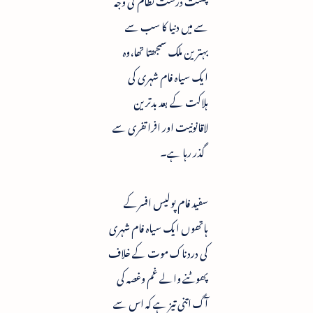
سے میں دنیا کا سب سے
بہترین ملک سمجھتا تھا،وہ
ایک سیاہ فام شہری کی
ہلاکت کے بعد بدترین
لاقانونیت اور افراتفری سے
گذر رہا ہے۔
سفید فام پولیس افسرکے
ہاتھوں ایک سیاہ فام شہری
کی دردناک موت کے خلاف
پھوٹنے والے غم وغصہ کی
آگ اتنی تیز ہے کہ اس سے