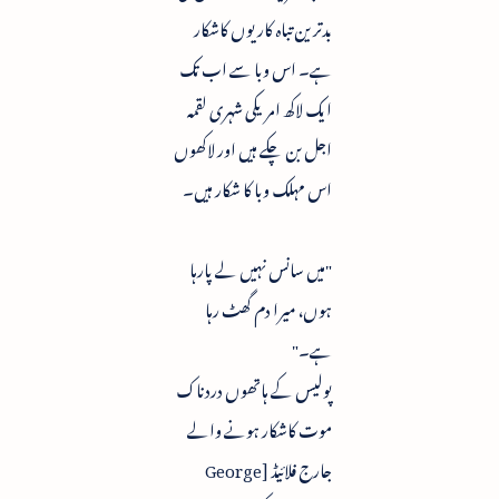
بدترین تباہ کاریوں کاشکار
ہے۔ اس وبا سے اب تک
ایک لاکھ امریکی شہری لقمہ
اجل بن چکے ہیں اور لاکھوں
اس مہلک وبا کا شکار ہیں۔
"میں سانس نہیں لے پارہا
ہوں، میرا دم گھٹ رہا
ہے۔"
پولیس کے ہاتھوں دردناک
موت کاشکار ہونے والے
جارج فلائیڈ [George