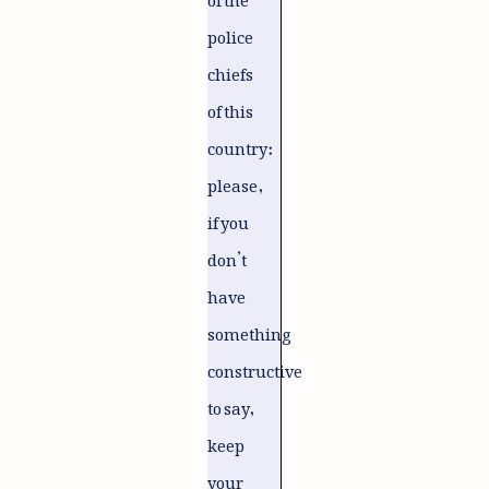
police
chiefs
of this
country:
please,
if you
don’t
have
something
constructive
to say,
keep
your