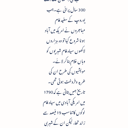
300 سال پرانی ہے۔جب
یوروپ کے سفید فام
مہاجروں نے امریکہ میں آباد
ہونا شروع کیا تو وہ ہزاروں
لاکھوں سیاہ فام شہریوں کو
وہاں غلام بناکر لائے۔
مویشیوں کی طرح ان کی
خرید وفروخت ہوتی تھی۔
تاریخ ہمیں بتاتی ہے کہ 1790
میں امریکی آبادی میں سیاہ فام
لوگوں کا تناسب 19 فیصد سے
زائد تھا، لیکن ان کے شہری