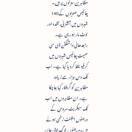
مظاہرین سڑکوں پر ہیں۔
چالیس صوبوں کے 140
شہروں میں آتشزنی، تشدد اور
لوٹ مار ہو رہی ہے۔
راجدھانی واشنگٹن ڈی سی
سمیت چالیس شہروں میں
کرفیو نافذ کردیا گیا ہے۔ اب
تک دس ہزار سے زیادہ
مظاہرین کو گرفتار کیا جاچکا
ہے۔ ان مظاہروں میں اب
تک سیکریٹ سروس کے
درجنوں ایجنٹ زخمی ہوئے
ہیں۔د رجنوں لوگ اپنی جان