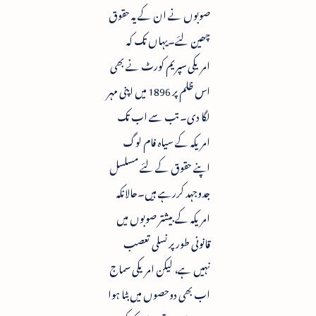
صوبوں نے ان کے یہ حقوق
چھین لئے۔یہاں تک کہ
امریکی سپریم کورٹ نے بھی
اس ظلم پر 1896 میں اپنی مہر
لگا دی۔ تب سے اب تک
امریکہ کے سیاہ فام لوگ
اپنے حقوق کے لئے مسلسل
جدوجہد کررہے ہیں۔حالانکہ
امریکہ کے بیشتر صوبوں میں
قانونی طور پر نسلی تعصب
نہیں ہے، لیکن امریکی سماج
اب بھی دوحصوں میں بٹا ہوا