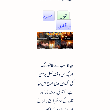
تجزیہ
معصوم
مرادآبادی
دنیا کا سب سے طاقتور ملک
امریکہ اس وقت نسل پرستی
کی آگ میں بری طرح جل رہا
ہے۔ آتشزنی، لوٹ مار اور
تشدد کے مناظر اتنے ڈراؤنے
اور لرزہ خیز ہیں کہ انھیں