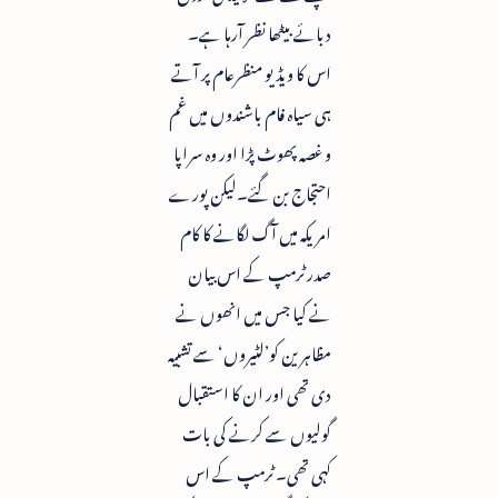
دبائے بیٹھا نظر آرہا ہے۔
اس کا ویڈیو منظرعام پر آتے
ہی سیاہ فام باشندوں میں غم
و غصہ پھوٹ پڑا اور وہ سراپا
احتجاج بن گئے۔لیکن پورے
امریکہ میں آگ لگانے کا کام
صدر ٹرمپ کے اس بیان
نے کیا جس میں انھوں نے
مظاہرین کو’لٹیروں‘ سے تشبیہ
دی تھی اور ان کا استقبال
گولیوں سے کرنے کی بات
کہی تھی۔ ٹرمپ کے اس