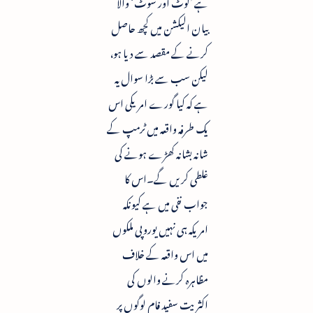
ہے ’لوٹ اور شوٹ‘ والا
بیان الیکشن میں کچھ حاصل
کرنے کے مقصد سے دیا ہو،
لیکن سب سے بڑا سوال یہ
ہے کہ کیا گورے امریکی اس
یک طرفہ واقعہ میں ٹرمپ کے
شانہ بشانہ کھڑے ہونے کی
غلطی کریں گے۔اس کا
جواب نفی میں ہے کیونکہ
امریکہ ہی نہیں یوروپی ملکوں
میں اس واقعہ کے خلاف
مظاہرہ کرنے والوں کی
اکثریت سفید فام لوگوں پر