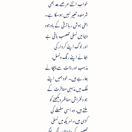
خواب اتنے عرصے بعد بھی
شرمندہ تعبیر نہیں ہوسکا ہے۔
اتنی ہوش ربا ترقی کے باوجود
دنیا میں نسلی تعصب باقی ہے
اور لوگ اپنے کردار کی
بجائے اپنے رنگ ونسل،
مذہب اور ذات سے پہچانے
جارہے ہیں۔ خود ہمیں اپنے
ملک میں مذہبی منافرت کے
جو دلخراش مناظر دیکھنے کو
ملتے ہیں، وہ اسی سلسلے کی
کڑی ہیں۔امریکہ میں نسلی
تعصب کی داستان لگ بھگ