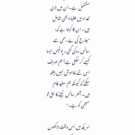
مشتمل ہے۔ان میں بڑی
تعداد میں طلباء بھی شامل
ہیں۔ ان کا کہنا ہے کہ:
"جارج کی بے رحمی سے
سانس روکی گئی۔ پولیس ایسا
کیسے کرسکتی ہے؟ ہم صرف
اس لئے خاموش نہیں بیٹھ
سکتے کہ کیونکہ ہم سفید فام
ہیں۔ آخر سانس لینے کا حق تو
سبھی کو ہے۔"
امریکہ میں اس وقت لاکھوں