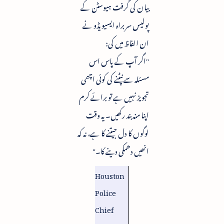
بیان کی گرفت ہیوسٹن کے
پولیس سربراہ ایسیویڈو نے
ان الفاظ میں کی:
"اگر آپ کے پاس اس
مسئلہ سے نپٹنے کی کوئی اچھی
تجویز نہیں ہے تو برائے کرم
اپنا منہ بند رکھیں۔ یہ وقت
لوگوں کا دل جیتنے کا ہے، نہ کہ
انھیں دھمکی دینے کا۔"
Houston
Police
Chief