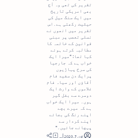
تقریر کی تھی وہ آج
بھی امریکی تاریخ
میں ایک سنگ میل کی
حیثیت رکھتی ہے۔اس
تقریر میں انھوں نے
نسلی تعصب پر مبنی
قوانین کے خاتمہ کا
مطالبہ کرتے ہوئے
کہا تھا: "میرا ایک
خواب ہے کہ جارجیا
کی سرخ پہاڑیوں
پرایک دن سفید فام
آقاؤں اور سیاہ فام
غلاموں کے وارث ایک
دوسرے سے بغل گیر
ہوں۔ میرا ایک خواب
ہے کہ میرے بچے
اپنے رنگ کی بجائے
اپنے کردار سے
پہچانے جائیں۔"
8