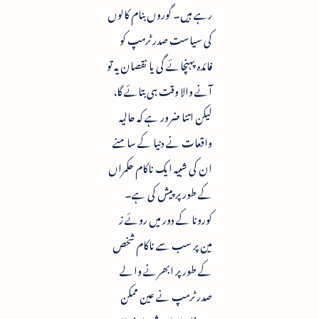
رہے ہیں۔ گوروں بنام کالوں
کی سیاست صدر ٹرمپ کو
فائدہ پہنچائے گی یا نقصان یہ تو
آنے والا وقت ہی بتائے گا،
لیکن اتنا ضرور ہے کہ حالیہ
واقعات نے دنیا کے سامنے
ان کی شبیہ ایک ناکام حکمراں
کے طور پر پیش کی ہے۔
کورونا کے دور میں روئے ز
مین پر سب سے ناکام شخص
کے طور پر ابھرنے والے
صدر ٹرمپ نے عین ممکن