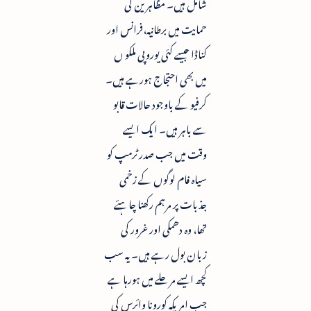
شامل ہیں۔ مظاہرین کی
حمایت میں برطانیہ،فرانس اور
کناڈا جیسے کئی یوروپی ملکو ں
میں بھی احتجاج ہورہے ہیں۔
کرفیو کے باوجود حالات قابو
سے باہر ہیں۔ ایک ایسے
وقت میں جب صدر ٹرمپ کو
سیاہ فام لوگوں کے زخمی
جذبات پر مرہم رکھنا چاہئے
تھا، وہ دھمکی اور غرور کی
زبان بول رہے ہیں۔ یہ سب
کچھ ایسے مرحلے میں ہورہا ہے
جب امریکہ کورونا وائرس کی