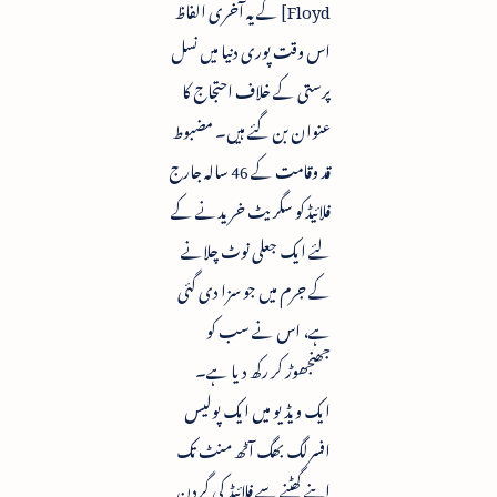
Floyd] کے یہ آخری الفاظ
اس وقت پوری دنیا میں نسل
پرستی کے خلاف احتجاج کا
عنوان بن گئے ہیں۔ مضبوط
قد وقامت کے 46 سالہ جارج
فلائیڈکو سگریٹ خریدنے کے
لئے ایک جعلی نوٹ چلانے
کے جرم میں جو سزا دی گئی
ہے، اس نے سب کو
جھنجھوڑ کر رکھ دیا ہے۔
ایک ویڈیو میں ایک پولیس
افسرلگ بھگ آٹھ منٹ تک
اپنے گھٹنے سے فلائیڈ کی گردن