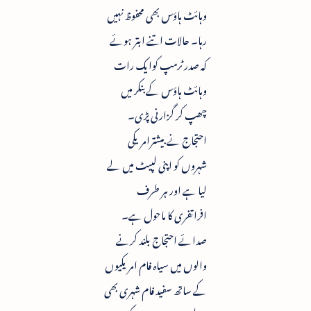
وہائٹ ہاؤس بھی محفوظ نہیں
رہا۔ حالات اتنے ابتر ہوئے
کہ صدر ٹرمپ کوایک رات
وہائٹ ہاؤس کے بنکر میں
چھپ کر گزارنی پڑی۔
احتجاج نے بیشترامریکی
شہروں کو اپنی لپیٹ میں لے
لیا ہے اور ہر طرف
افراتفری کا ماحول ہے۔
صدائے احتجاج بلند کرنے
والوں میں سیاہ فام امریکیوں
کے ساتھ سفید فام شہری بھی