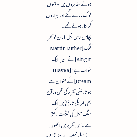
ہوئے مظاہروں میں درجنوں
لوگ مارے گئے اور ہزاروں
گرفتار ہوئے تھے۔
پچاس برس قبل مارٹن لوتھر
کنگ [Martin Luther
King Jr] نے "میرا ایک
خواب ہے" [I Have a
Dream] کے عنوان سے
جو تاریخی تقریر کی تھی وہ آج
بھی امریکی تاریخ میں ایک
سنگ میل کی حیثیت رکھتی
ہے۔اس تقریر میں انھوں
نے نسلی تعصب پر مبنی قوانین