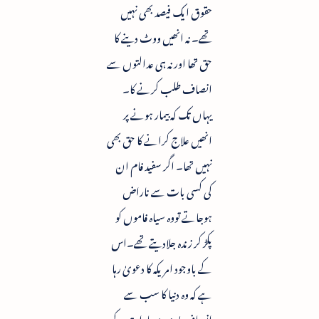
حقوق ایک فیصد بھی نہیں
تھے۔ نہ انھیں ووٹ دینے کا
حق تھا اور نہ ہی عدالتوں سے
انصاف طلب کرنے کا۔
یہاں تک کہ بیمار ہونے پر
انھیں علاج کرانے کا حق بھی
نہیں تھا۔ اگر سفید فام ان
کی کسی بات سے ناراض
ہوجاتے تووہ سیاہ فاموں کو
پکڑ کر زندہ جلادیتے تھے۔اس
کے باوجود امریکہ کا دعویٰ رہا
ہے کہ وہ دنیا کا سب سے
انصاف پسند، مساوات کے