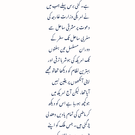
ہے۔ کئی برس پہلے جب میں
نے امریکی وزارت خارجہ کی
دعوت پر مشرقی ساحل سے
مغربی ساحل تک سفر کے
دوران مسلسل تین ہفتوں
تک امریکہ کی ہوشربا ترقی اور
بہترین نظام کو دیکھا تھاتو مجھے
اپنی آنکھوں پر یقین نہیں
آیاتھا، لیکن آج امریکہ میں
جوکچھ ہورہا ہے اس کو دیکھ
کر ماضی کی تمام یادیں دھندلی
پڑگئی ہیں۔ جس ملک کو اپنے
چست درست نظام کی وجہ