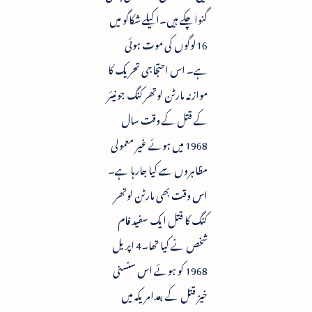
گنواچکے ہیں۔اکیلے شکاگو میں
16لوگوں کی موت ہوئی
ہے۔ اس احتجاجی تحریک کا
موازنہ مارٹن لوتھر کنگ جونیئر
کے قتل کے وقت سال
1968 میں ہوئے غیر معمولی
مظاہروں سے کیا جارہا ہے۔
اس وقت بھی مارٹن لوتھر
کنگ کا قتل ایک سفید فام
شخص نے کیا تھا۔4 اپریل
1968 کو ہوئے اس سنسنی
خیز قتل کے بعدامریکہ میں