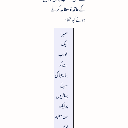
کے خاتمہ کا مطالبہ کرتے
ہوئے کہا تھا:
"میرا
ایک
خواب
ہے کہ
جارجیا کی
سرخ
پہاڑیوں
پرایک
دن سفید
فام