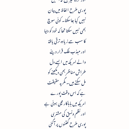
پوری طرح الفاظ میں بیان
نہیں کیا جاسکتا۔ کوئی سوچ
بھی نہیں سکتا تھا کہ خود کو دنیا
کا سب سے زیادہ ترقی یافتہ
اور مہذب ملک قرار دینے
والے امریکہ میں ایسے دل
خراش مناظر بھی دیکھنے کو
مل سکتے ہیں۔ مگر یہ حقیقت
ہے کہ اس وقت پورے
امریکہ میں ہاہاکار مچی ہوئی ہے
اور نظم ونسق کی مشنری
پوری طرح گھٹنوں پر آگئی