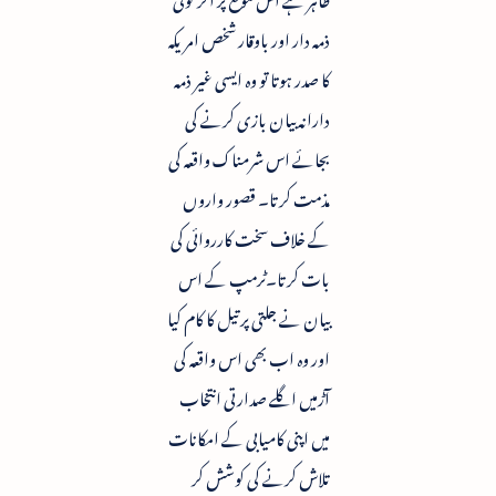
ذمہ دار اور باوقار شخص امریکہ
کا صدر ہوتا تو وہ ایسی غیر ذمہ
دارانہ بیان بازی کرنے کی
بجائے اس شرمناک واقعہ کی
مذمت کرتا۔ قصور واروں
کے خلاف سخت کارروائی کی
بات کرتا۔ٹرمپ کے اس
بیان نے جلتی پر تیل کا کام کیا
اور وہ اب بھی اس واقعہ کی
آڑمیں اگلے صدارتی انتخاب
میں اپنی کامیابی کے امکانات
تلاش کرنے کی کوشش کر