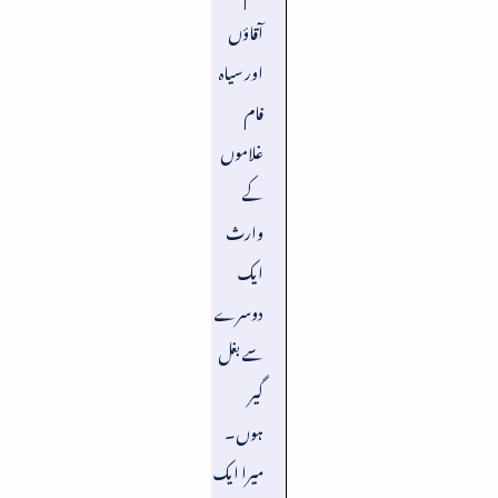
آقاؤں
اور سیاہ
فام
غلاموں
کے
وارث
ایک
دوسرے
سے بغل
گیر
ہوں۔
میرا ایک