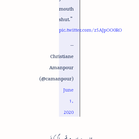
mouth
shut.”
pic.twitter.com/z5AJpOO0RO
—
Christiane
Amanpour
(@camanpour)
June
1,
2020
ظاہر ہے اس موقع پر اگر کوئی