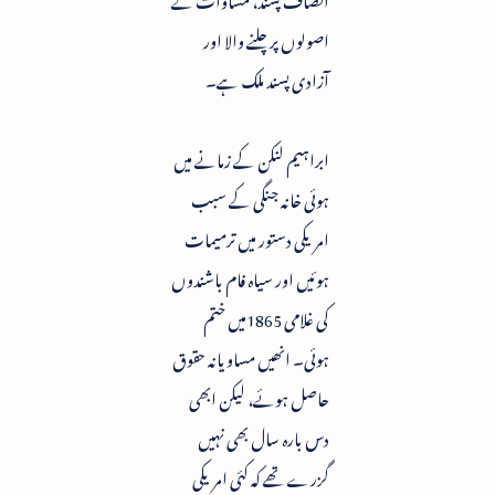
اصولوں پر چلنے والا اور
آزادی پسند ملک ہے۔
ابراہیم لنکن کے زمانے میں
ہوئی خانہ جنگی کے سبب
امریکی دستور میں ترمیمات
ہوئیں اور سیاہ فام باشندوں
کی غلامی 1865میں ختم
ہوئی۔ انھیں مساویانہ حقوق
حاصل ہوئے، لیکن ابھی
دس بارہ سال بھی نہیں
گزرے تھے کہ کئی امریکی