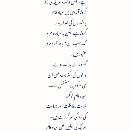
ہے۔ اس وقت امریکہ کی 33
کروڑ آبادی میں سیاہ فام
باشندوں کی تعداد چار
کروڑہے، لیکن یہ سیاہ فام لو
گ سب سے زیادہ محروم و
مقہور ہیں۔
کورونا سے ہلاک ہونے
والوں کی اکثریت بھی ان
ہی لوگوں پر مشتمل ہے۔
سیاہ فام لوگ
غربت،غلاظت اور جہالت
کی زندگی بسر کررہے ہیں۔
امریکہ کی جیلیں بھی سیاہ فام