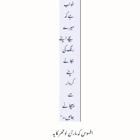
خواب
ہے کہ
میرے
بچے اپنے
رنگ کی
بجائے
اپنے
کردار
سے
پہچانے
جائیں۔"
افسوس کہ مارٹن لوتھر کا یہ