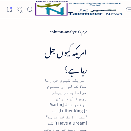
ہوم
column-analysis
امریکہ کیوں جل
رہا ہے؟
امریکہ کیوں جل رہا
ہے؟ کالم از معصوم
مرادآبادی پچاس
برس قبل مارٹن
لوتھر کنگ [Martin
Luther King Jr] نے
"میرا ایک خواب ہے"
[I Have a Dream] کے
عنوان سے جو تاریخی