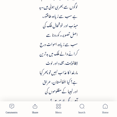
لوگوں سے بھری ہوئی ہیں۔یہ
ہے سب سے زیادہ طاقتور،
مہذب اور خوشحال ملک کی
اصل تصویر۔کورونا سے
سب سے زیادہ اموات درج
کرانے والے ملک میں بدترین
لاقانونیت، تشدد اور لوٹ
مارخدا کا عذاب نہیں تو پھر کیا
ہے؟ کیا افغانستان، عراق
اور لیبیا کے مظلوموں کی
آہیں رنگ لارہی ہیں؟