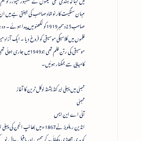
میں کہا کہ ہندی فلمی گیتوں کے مشہور کمپوزر کو ہم آ
مہان سنگیت کار نوشاد صاحب کی جینتی ہے میں ان ک
صاحب25دسمبر1919کو لکھنو میں 
کامیابی سے ہمکنار ہوئیں۔
ممبئی میں پہلی ایر کنڈیشنڈ لوکل ٹرین کا آغاز
ممبئی
آئی اے این ایس
کو ہری جھنڈی دکھائی۔ کرسمس اور ماقبل سال نو ک