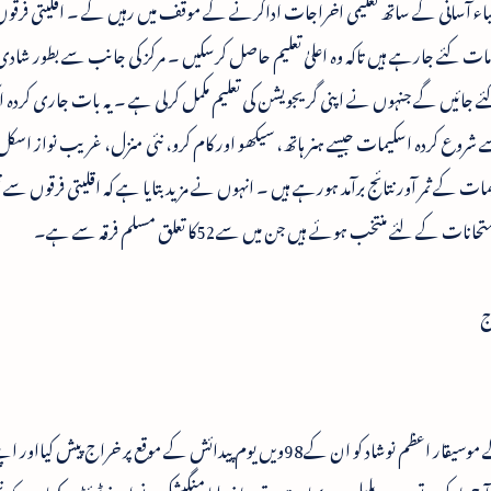
باء آسانی کے ساتھ تعلیمی اخراجات اداکرنے کے موقف میں رہیں گے ۔ اقلیتی فرقو
دامات کئے جارہے ہیں تاکہ وہ اعلیٰ تعلیم حاصل کرسکیں ۔ مرکز کی جانب سے بطور شادی
م کئے جائیں گے جنہوں نے اپنی گریجویشن کی تعلیم مکمل کرلی ہے ۔ یہ بات جاری کردہ ا
شروع کردہ اسکیمات جیسے ہنر ہاتھ، سیکھو اور کام کرو، نئی منزل، غریب نواز اسک
اسکیمات کے ثمر آور نتائج برآمد ہورہے ہیں ۔ انہوں نے مزید بتایا ہے کہ اقلیتی فرقوں سے 
 منتخب ہوئے ہیں جن میں سے52کا تعلق مسلم فرقہ سے ہے۔
اج
چیف منسٹر مغربی بنگال ممتابنرجی نے آج فلمی دنیا کے موسیقار اعظم نوشاد کو ان کے98ویں یوم پیدائش کے موقع پر خراج 