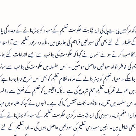
 مرکزمیں بی جے پی کی زیر قیادت حکومت تعلیم کے معیار کو بہتر بنانے کے وعدہ کی پا
طلباء کے لئے بھی کئی سہولتیں فراہم کی جارہی ہیں، تاکہ وہ زیور تعلیم سے آراستہ ہ
و مخاطب کرتے ہوئے انہوں نے کہا کہ حکومت کی جانب سے ایسے اقدامات کئے جا
لیم کی خاطر خواہ سہولتیں حاصل ہوسکیں ۔ اس سلسلہ میں حکومت کی جانب سے موثر
ایاجاسکے ۔ معیار تعلیم کو بہتر بنانے کے علاوہ نظام تعلیم کو بھی اس طرح بنایاجارہا ہے 
ہ میں ہم نے تحریک تعلیم مہم شروع کی ہے ۔ تاکہ اقلیتوں کو تعلیم کے تعلق سے را
ہوئے شعور بیدار کیاجاسکے ۔ وزارت کی جانب سے اس سلسلہ میں تقریبا65فیصد بجٹ مختص کیا گیا ہے۔ انہوں نے کہاکہ طلبا
ا عظم نریندر مودی کی زیر قیادت مرکزی حکومت تعلیم کے معیار کو بہتر بنانے کے و
ھی شامل ہیں۔ انہیں معیاری تعلیم کی سہولتیں حاصل ہوں گی ۔ اور تعلیم کے لئے د