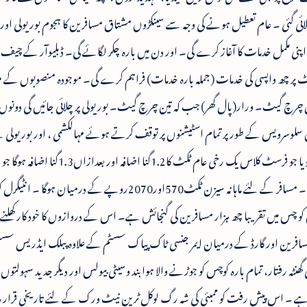
 گئی ۔ عام تعطیل ہونے کی وجہ سے سینکڑوں مشتاق مسافرین کا ہجوم بوریولی اور د
 پر پہنچ گیا۔ ٹرین یکم جنوری2018ء سے اپنی مکمل خدمات کا آغاز کرے گی۔ اور دن میں بارہ چکر لگائے گی۔ ڈبلیوآر کے چ
ٹ پر چھ واپسی کی خدمات (جملہ بارہ خدمات) فراہم کرے گی۔ موجودہ منصوبوں کے 
ن چرچ گیٹ۔ ورار(پال گھر) جب کہ تین چرچ گیٹ۔ بوریولی پر چلائی جائیں گی دونوں 
 سلوسرویس کے طور پر تمام اسٹیشنوں پر توقف کرتے ہوئے مہالکشمی ، اور بوریولی
چلے گی۔ ریلوے نے افتتاحی کرایہ کا بھی اعلان کردیا جو فرسٹ کلاس یک رخی عام ٹکٹ کا.2
ترین60روپے اور اعظم ترین205روپے ہوتا ہے ۔ مسافر کے لئے ماہانہ سیزن ٹکٹ570اور2070روپے کے درمی
 کو چس میں تقریبا چھ ہزار مسافرین کی گنجائش ہے۔ اس کے دروازوں کا خود کار کھلنے ا
مسافرین اور گارڈ کے درمیان ایمر جنسی ٹاک پیاک سسٹم کے علاوہ پبلک ایڈریس س
نی مسافر کی تفصیلات کا نظام،100کلو میٹر فی گھنٹہ رفتار، تمام بارہ کوچس کو جوڑنے والا ہوا بند وسیٹی بیولس اور دیگر جدید سہو
۔ اس پیش رفت کو ممبئی کی شہ رگ لوکل ٹرین نیٹ ورک کے لئے تاریخی قرار دیا 