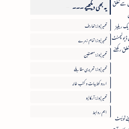
ں سے تعلق
یہ بھی دیکھیے ۔۔۔
یک ریلیز
تعمیرنیوز: تعارف
ل ڈیولپمنٹ
تعمیرنیوز: تمام زمرے
تعلق رکھنے
تعمیرنیوز: مصنفین
تعمیرنیوز: تحریری مقابلے
اردو کتابیات و کتب خانہ
تعمیرنیوز: آرکائیو
اہم روابط
پیش کیااور اپنے ٹوئیٹ