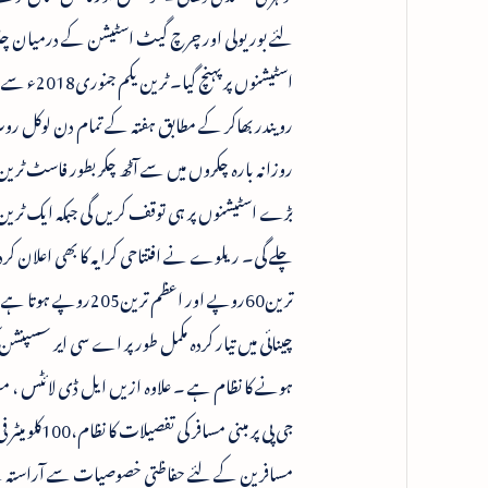
لئے بوریولی اور چرچ گیٹ اسٹیشن کے درمیان چلائی
اسٹیشنوں
رویندر بھاکر کے مطابق ہفتہ کے تمام دن لوکل رو
روزانہ بارہ چکروں میں سے آٹھ چکر بطور فاسٹ ٹری
بڑے اسٹیشنوں پر ہی توقف کریں گی جبکہ ایک ٹرین
چینائی میں تیار کردہ مکمل طور پر اے سی ایر سسپنشن
ہونے کا نظام ہے ۔ علاوہ ازیں ایل ڈی لائٹس ، 
جی پی پر مب
مسافرین کے لئے حفاظتی خصوصیات سے آراستہ ہے 