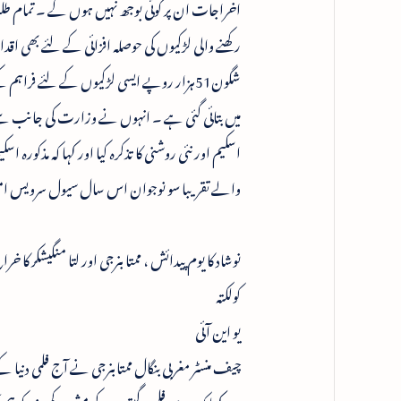
اخراجات ان پر کوئی بوجھ نہیں ہوں گے ۔ تمام طل
رکھنے والی لڑکیوں کی حوصلہ افزائی کے لئے بھی اق
شگون51ہزار روپے ایسی لڑکیوں کے لئے فراہ
میں بتائی گئی ہے ۔ انہوں نے وزارت کی جانب سے 
اسکیم اور نئی روشنی کا تذکرہ کیا اور کہا کہ مذکورہ 
والے تقریبا سو نوجوان اس سال سیول سرویس امتحانات کے لئے
نوشاد کا یوم پیدائش ، ممتا بنرجی اور لتا منگیشکر کا خر
کولکتہ
یو این آئی