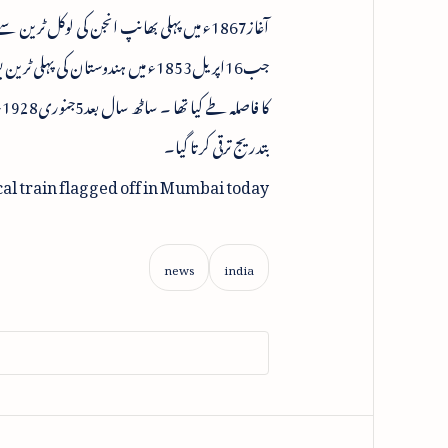
بتدریج ترقی کرتا گیا۔
ocal train flagged off in Mumbai today