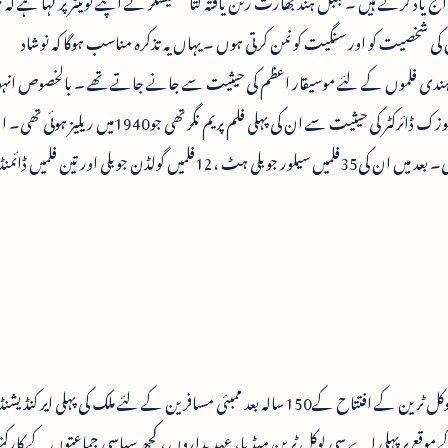
ج یاد کرتے ہیں ۔ بلبل ہند بھارت رتن یافتہ لتا منگیشکر نے اپنے ٹوئیٹر پر کہا ہے کہ 
ی شخصیت کو اور سنگیت کو نمن کرتی ہوں ۔ یہاں یہ تذکرہ مناسب ہوگا کہ نوشاد
پیدا ہوئے ۔ وہ ہندی فلموں کے لئے موسیقار اعظم کی حیثیت سے جانے جاتے تھے ۔ بالخصوص ا
فلموں میں کلاسیکی موسیقی کو فروغ دیا ۔ ایک آزاد میوزک ڈائرکٹر کی حیثیت سے ان کی پہلی فلم پریم نگر
موسیقی کی رتن فلم تھی جو1949میں جاری ہوئی تھی۔ بعد میں ان کی35فلمیں سیلور جوبلی ہٹ ،12فلمیں گولڈن جوبلی اور تین 
انڈین ریلویز نے1867ء میں بھانپ انجن کی پہلی لوکل ٹرین کے افتتاح کے150سالہ بعد ممبئی مسافرین کے لئے ملک کی پہلی
ے موقع پر پہلی اے سی لوکل ٹرین میڈیا، عہدیداروں ، کچھ سیاسی جماعتوں کے کار