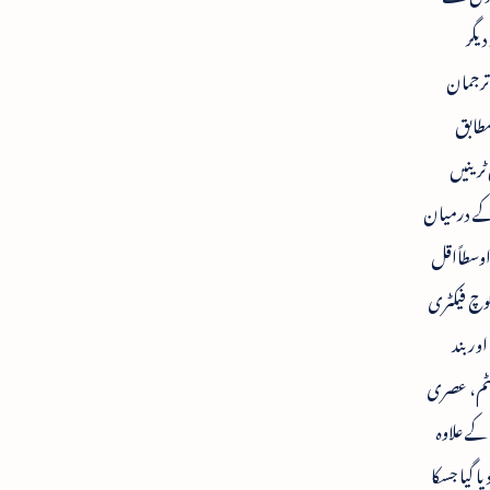
یگر
یف ترجمان
مطابق
ٹرینیں
 کے درمیان
1گنا اضافہ اور بعدازاں1.3گنا اضافہ ہوگا جو اوسطاًاقل
ان ہوگا ۔ انٹیگرل کوچ فیکٹری
ور بند
سٹم، عصری
لتوں کے علاوہ
گیا جسکا