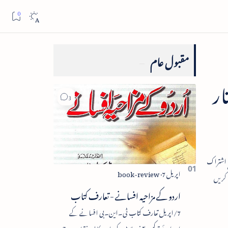
مقبول عام
ار
اردو کے مزاحیہ افسانے - تعارف کتاب
7/اپریل تعارف کتاب ٹی۔این۔بی افسانے کے
اجزائے ترکیبی یعنی پلاٹ، کردار، مکالمہ، نقطۂ عروج،