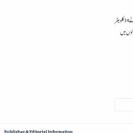
جب16اپریل1853ء میں ہندوستان کی پہلی ٹرین بوری بندر (موجودہ چھتر پتی شیواجی مہاراج ٹرمینس) سے تھانے چلائی گئی تھی، جس نے34کلو میٹر
بعد5جنوری1928ء کو پہلی الکٹرک ای ایم یو ٹرین متعارف کرائی گئی اور لوکل ٹرین کا نیٹ ورک 90سالوں میں
Publisher & Editorial Information