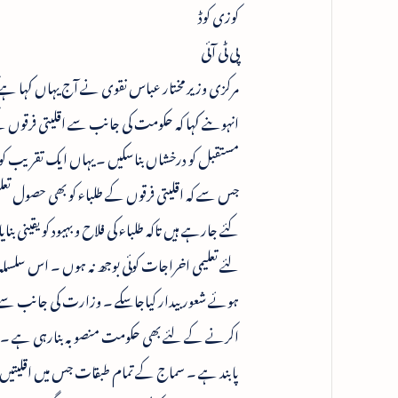
کوزی کوڈ
پی ٹی آئی
مرکزی وزیر مختار عباس نقوی نے آج یہاں کہا ہے کہ
انہوںنے کہا کہ حکومت کی جانب سے اقلیتی فرقوں کے 
مستقبل کو درخشاں بناسکیں ۔ یہاں ایک تقریب ک
جس سے کہ اقلیتی فرقوں کے طلباء کو بھی حصول تع
کئے جارہے ہیں تاکہ طلباء کی فلاح و بہبود کو یقینی بن
لئے تعلیمی اخراجات کوئی بوجھ نہ ہوں ۔ اس سلسل
اکرنے کے لئے بھی حکومت منصوبہ بنارہی ہے ۔وزیر
پابند ہے ۔ سماج کے تمام طبقات جس میں اقلیتیں ب