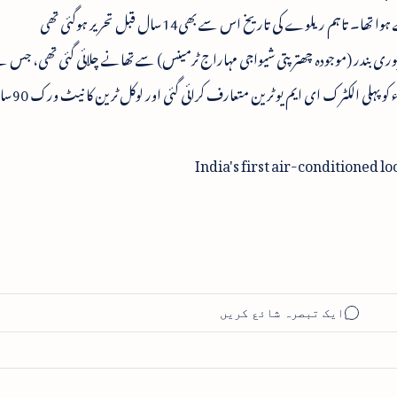
آغاز1867ء میں پہلی بھانپ انجن کی لوکل ٹرین سے ہوا تھا۔ تاہم ریلوے کی تاریخ اس سے بھی14سال قبل تحریر ہوگئی تھی
کا فاصلہ طے کیا تھا ۔ ساٹھ سال 
India's first air-conditioned l