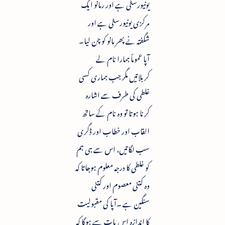
یونیورسٹی ہے اور رمانو ایک
مرکزی یونیورسٹی ہے اور
شگفتہ نے پھر مانو کو چن لیا۔
آپا عموماً ہمارا نام لے
کربلاتیں مگر جب ہماری کسی
غلطی کی طرف سے اشارہ
کرنا ہوتا تو وہ نام کے ساتھ
القاب اور خطاب اور ڈگری
سب لگاتیں، اس سے ہی ہم
کو غلطی کا درجہ معلوم ہوجاتا کہ
وہ کتنی معصوم اور کتنی
سنگین ہے ۔آپا کی مقبولیت
کا اندازہ اس بات سے ہوگا کہ