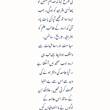
کی طرح کہا کہ صدام حسین کو
پھانسی بقرعید کو ہوگی۔ جب
ایسا ہوا تو مجھے آپا کی بات یاد
آئی کہ اردو کے طالب علم کو
جغرافیہ ، تاریخ ، سائنس ،
سیاست اور معاشیات سے
واقف ہونا چاہئے تب ہی
اردو ادب سمجھ میں آسکتا ہے
۔ آپا جامعہ کی دختر ہونے کی
وجہ سے اس سے بے انتہا
محبت کرتی تھیں ، حالانکہ ان
کے ساتھ اس جامعہ کے
لوگوں نے نا انصافیاں کیں