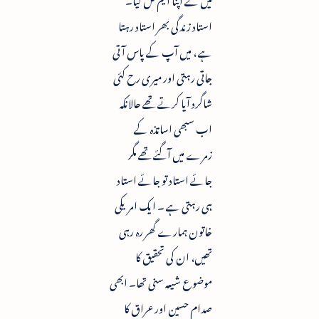
استاد زندگی بھر استاد رہتا
ہے ، میں آپ کے پاس آتی
جاتی رہتی اور میری رح کئی
شاگرد آیا کرتے تھے حالانکہ
اب سبھی اساتذہ کے
زمرے میں آگئے تھے مگر
جائے استاد تو جائے استاد
ہی رہتی ہے ۔ ایک امریکی
خاتون ہمارے گھر رہ رہی
تھیں، ان کی تحقیق کا
موضوع شیعہ سنی تھا۔ ابھی
صدام حسین اور عراق کا