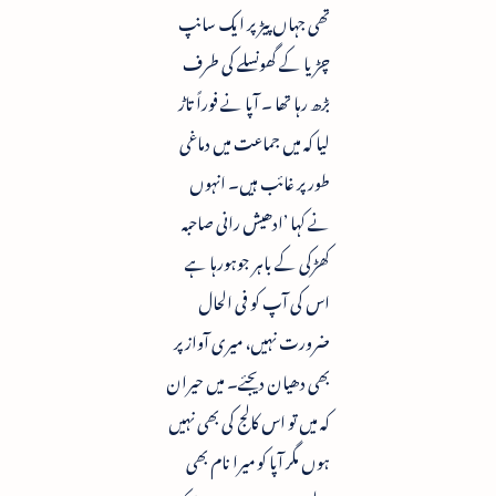
تھی جہاں پیڑ پر ایک سانپ
چڑیا کے گھونسلے کی طرف
بڑھ رہا تھا ۔ آپا نے فوراً تاڑ
لیا کہ میں جماعت میں دماغی
طور پر غائب ہیں۔ انہوں
نے کہا ’ادھیش رانی صاحبہ
کھڑکی کے باہر جوہورہا ہے
اس کی آپ کو فی الحال
ضرورت نہیں، میری آواز پر
بھی دھیان دیجئے۔ میں حیران
کہ میں تو اس کالج کی بھی نہیں
ہوں مگر آپا کو میرا نام بھی