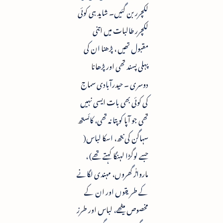
لکچرر بن گئیں۔ شاید ہی کوئی
لکچرر طالبات میں اتنی
مقبول تھیں ، پڑھنا ان کی
پہلی پسند تھی اور پڑھانا
دوسری ۔ حیدرآبادی سماج
کی کوئی بھی بات ایسی نہیں
تھی جو آپا کو پتا نہ تھی، کائستھ
سہاگن کی نتھ، اسکا لباس(
جسے لوگڑا لہنگا کہتے تھے) ،
مارواڑٰ گھروں، مہندی لگانے
کے طریقوں اور ان کے
مخصوص میٹھے، لباس اور طرز