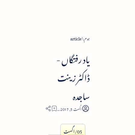
ہوم
article
یاد رفتگاں -
ڈاکٹر زینت
ساجدہ
6
05/اگست