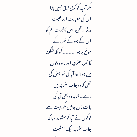
مگر آپ کو کوئی فرق نہیں پڑا ۔
ان کی عقیدت اور محبت
برقرار تھی، اس کا ثبوت ہم کو
ان کے بہو کے تقرر کے
موقع پر ہوا ۔۔۔۔کیونکہ شگفتہ
کا تقرر عثمانیہ اور مانو دونوں
میں ہوا تھا آپا کی خواہش کی
تھی کہ وہ جامعہ عثمانیہ میں
رہے۔ شاید وہ بھی آپا کی
بات مان جاتیں مگر بہت سے
لوگوں نے آپا کو مشورہ دیا کہ
جامعہ عثمانیہ ایک اسٹیٹ