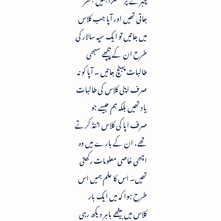
جاتی تھیں اور آپا جب کلاس
میں جاتیں تو ایک سپہ سالار کی
طرح ان کے پیچھے سبھی
طالبات پہنچ جاتیں ۔ آپا کو نہ
صرف اپنی کلاس کی طالبات
یاد تھیں بلکہ ہم جیسے جو
صرف اپا کی کلاس اٹنڈ کرتے
تھے ، ان کے بارے میں وہ
اچھی خاصی معلومات رکھتی
تھیں۔ اس کا علم ہمیں اس
طرح ہوا کہ میں ایک بار
کلاس میں بیٹھے باہر دیکھ رہی