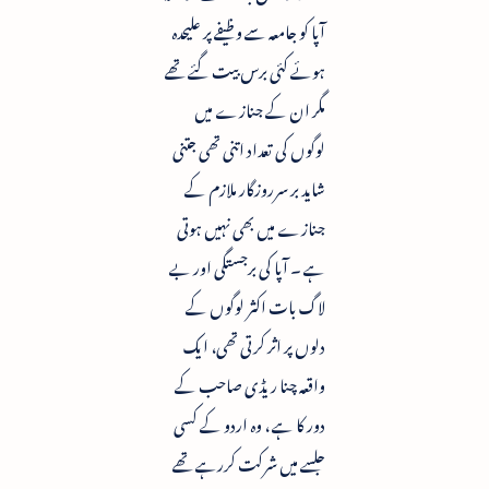
آپا کو جامعہ سے وظیفے پر علیحدہ
ہوئے کئی برس بیت گئے تھے
مگر ان کے جنازے میں
لوگوں کی تعداد اتنی تھی جتنی
شاید بر سرروزگار ملازم کے
جنازے میں بھی نہیں ہوتی
ہے ۔ آپا کی برجستگی اور بے
لاگ بات اکثر لوگوں کے
دلوں پر اثر کرتی تھی، ایک
واقعہ چنا ریڈی صاحب کے
دور کا ہے ، وہ اردو کے کسی
جلسے میں شرکت کررہے تھے