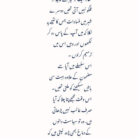
تلگو نہیں آتی تھیں دوسرے
شہر میں فسادات جس کا نتیجہ یہ
نکلا کہ میں آپ کے پاس رہ کر
لکھوں اور وہیں اس میں
ترمیم کرلوں ۔
اس سلسلے میں آپا سے
مضمون کے علاوہ بہت سی
باتیں سیکھنے کو ملتی تھیں۔
اس وقت مجھے پتا چلا کہ آپا
صرف غالب نہیں پڑھاتی
ہیں، وہ تو سیاست دانوں
کے دماغ بھی پڑھ لیتی ہیں کہ