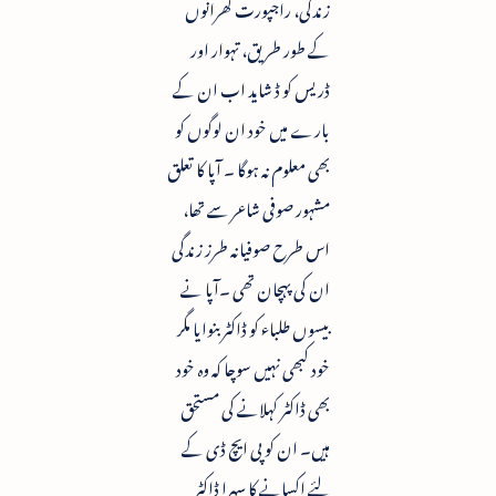
زندگی، راجپورت گھرانوں
کے طور طریق، تہوار اور
ڈریس کو ڈ شاید اب ان کے
بارے میں خود ان لوگوں کو
بھی معلوم نہ ہوگا ۔ آپا کا تعلق
مشہور صوفی شاعر سے تھا،
اس طرح صوفیانہ طرز زندگی
ان کی پہچان تھی ۔آپا نے
بیسوں طلباء کو ڈاکٹر بنوایا مگر
خود کبھی نہیں سوچا کہ وہ خود
بھی ڈاکٹر کہلانے کی مستحق
ہیں۔ ان کو پی ایچ ڈی کے
لئے اکسانے کا سہرا ڈاکٹر