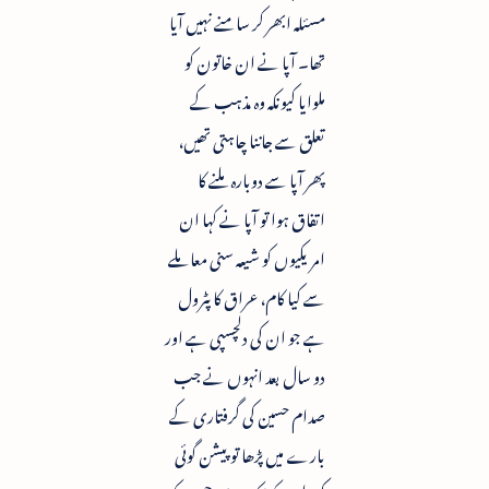
مسئلہ ابھر کر سامنے نہیں آیا
تھا۔ آپا نے ان خاتون کو
ملوایا کیونکہ وہ مذہب کے
تعلق سے جاننا چاہتی تھیں،
پھر آپا سے دوبارہ ملنے کا
اتفاق ہوا تو آپا نے کہا ان
امریکیوں کو شیعہ سنی معاملے
سے کیا کام، عراق کا پٹرول
ہے جو ان کی دلچسپی ہے اور
دو سال بعد انہوں نے جب
صدام حسین کی گرفتاری کے
بارے میں پڑھا تو پیشن گوئی