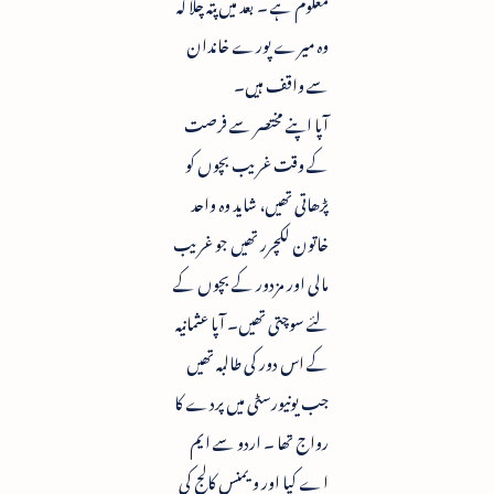
معلوم ہے ۔ بعد میں پتہ چلا کہ
وہ میرے پورے خاندان
سے واقف ہیں۔
آپا اپنے مختصر سے فرصت
کے وقت غریب بچوں کو
پڑھاتی تھیں، شاید وہ واحد
خاتون لکچرر تھیں جو غریب
مالی اور مزدور کے بچوں کے
لئے سوچتی تھیں۔ آپا عثمانیہ
کے اس دور کی طالبہ تھیں
جب یونیورسٹی میں پردے کا
رواج تھا ۔ اردو سے ایم
اے کیا اور ویمنس کالج کی