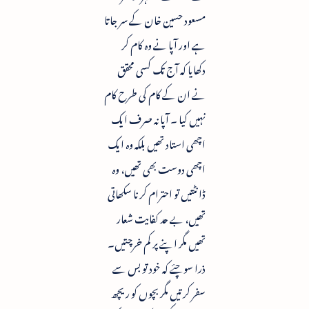
مسعود حسین خان کے سر جاتا
ہے اور آپا نے وہ کام کر
دکھایا کہ آج تک کسی محقق
نے ان کے کام کی طرح کام
نہیں کیا ۔ آپا نہ صرف ایک
اچھی استاد تھیں بلکہ وہ ایک
اچھی دوست بھی تھیں، وہ
ڈانٹتیں تو احترام کرنا سکھاتی
تھیں، بے حد کفایت شعار
تھیں مگر ا پنے پر کم خرچتیں۔
ذرا سوچئے کہ خود تو بس سے
سفر کرتیں مگر بچوں کو ریچھ