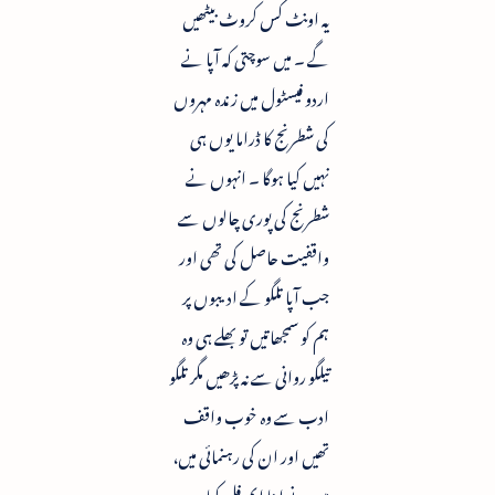
یہ اونٹ کس کروٹ بیٹھیں
گے ۔ میں سوچتی کہ آپا نے
اردو فیسٹول میں زندہ مہروں
کی شطرنج کا ڈراما یوں ہی
نہیں کیا ہوگا ۔ انہوں نے
شطرنج کی پوری چالوں سے
واقفیت حاصل کی تھی اور
جب آپا تلگو کے ادیبوں پر
ہم کو سمجھاتیں تو بھلے ہی وہ
تیلگو روانی سے نہ پڑھیں مگر تلگو
ادب سے وہ خوب واقف
تھیں اور ان کی رہنمائی میں،
میں نے اپنا ایم فل کیا۔