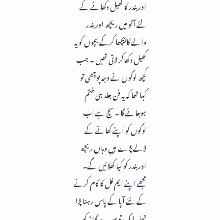
اور بندر کا کھیل دکھانے کے
لئے آٹو میں ریچھ اور بندر
والے کا پیچھا کرکے بچوں کو یہ
کھیل دکھاکر لاتی تھیں ۔ جب
کچھ لوگوں نے وجہ پوچھی تو
کہا تھا کہ یہ فن جلد ہی ختم
ہوجائے گا ۔ سچ ہے اب
لوگوں کو اپنے کھانے کے
لالے پڑے ہیںِ وہاں ریچھ
اور بندر کو کیا کھلائیں گے۔
مجھے اپنے ایم فل کا کام کرنے
کے لئے آپا کے پاس رہنا پڑا
تھا ، ایک تو میرے گائیڈ کو