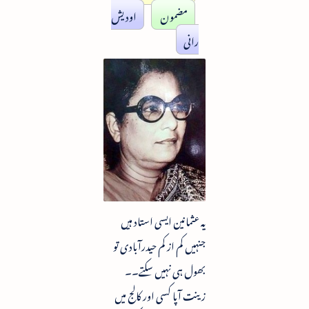
مضمون
اودیش
رانی
یہ عثمانین ایسی استاد ہیں
جنہیں کم از کم حیدرآبادی تو
بھول ہی نہیں سکتے۔۔
زینت آپا کسی اور کالج میں