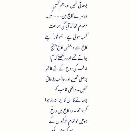
پڑھاتی تھیں اور ہم کسی
دوسرے کالج میں۔۔۔ مگر یہ
معلوم تھا کہ آپا کی جماعت
کب ہوتی ہے۔ ہم فوراً اپنے
کالج سے ویمنس کالج پہنچ
جاتے تھے اور دیکھتے کہ آپا
غالب کی روح کے لئے فاتحہ
پڑھتی تھیں اور غالب پڑھاتی
تھیں۔ واقعی غالب کو
پڑھانے کا ان کا اپنا انداز ہوا
کرتا تھا۔ وہ کالج میں داخؒ
ہوتیں تو تمام لڑکیو ں کے
چہرے پر مسکراہٹیں بکھر