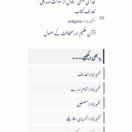
خدا کی بستی - ناول از شوکت صدیقی -
تعارف کتاب
قرآن حکیم اور صحافت کے اصول
یہ بھی دیکھیے ۔۔۔
تعمیرنیوز: تعارف
تعمیرنیوز: تمام زمرے
تعمیرنیوز: مصنفین
تعمیرنیوز: تحریری مقابلے