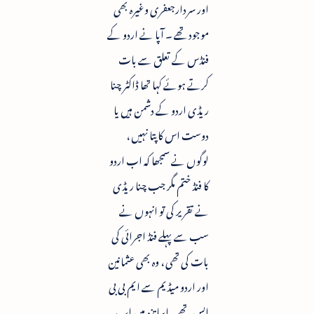
اور سردارجعفری وغیرہ بھی
موجود تھے ۔ آپا نے اردو کے
فنڈس کے تعلق سے بات
کرتے ہوئے کہا تھا ڈاکٹر چنا
ریڈی اردو کے دشمن ہیں یا
دوست اس کا پتا نہیں ،
لوگوں نے سمجھا کہ اب اردو
کا فنڈ ختم مگر جب چنا ریڈی
نے تقریر کی تو انہوں نے
سب سے پہلے فنڈ اجرائی کی
بات کی تھی ، وہ بھی عثمانین
اور اردو میڈیم سے ایم بی بی
ایس تھے۔ اساتذہ میں اب