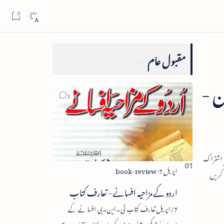
مقبول عام
 -
اردو کے مزاحیہ افسانے - تعارف کتاب
7/اپریل تعارف کتاب ٹی۔این۔بی افسانے کے
اجزائے ترکیبی یعنی پلاٹ، کردار، مکالمہ، نقطۂ عروج،