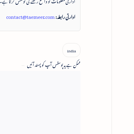
ادارتی معلومات کو واضح رکھنے کی کوشش کرتا ہے۔
ادارتی رابطہ:
contact@taemeer.com
ممکن ہے یہ پوسٹس آپ کو پسند آئیں