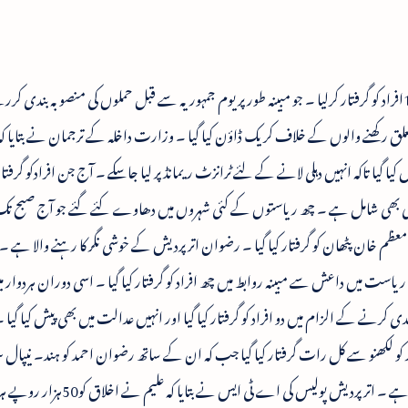
این آئی اے اور مرکزی سیکوریٹی ایجنسیوں نے14افراد کو گرفتار کرلیا ۔ جو مبینہ طور پر یوم جمہوریہ سے قبل حملوں کی منصوبہ بن
رکھنے والوں کے خلاف کریک ڈاؤن کیا گیا ۔ وزارت داخلہ کے ترجمان نے بتایا کہ 
ش کیا گیا تاکہ انہیں دہلی لانے کے لئے ٹرانزٹ ریمانڈ پر لیا جاسکے ۔ آج جن افرادکو گرفتار
ضوان علی بھی شامل ہے ۔ چھ ریاستوں کے کئی شہروں میں دھاوے کئے گئے جو آج صبح ت
عظم خان پٹھان کو گرفتار کیا گیا ۔ رضوان اتر پردیش کے خوشی نگر کا رہنے والا ہے 
ہ ریاست میں داعش سے مبینہ روابط میں چھ افراد کو گرفتار کیا گیا ۔ اسی دوران ہردوار 
ی کرنے کے الزام میں دو افراد کو گرفتار کیا گیا اور انہیں عدالت میں بھی پیش کیا گیا ۔
کو لکھنو سے کل رات گرفتار کیا گیا جب کہ ان کے ساتھ رضوان احمد کو ہند۔ نیپال
قریب خوشی نگر ضلع کے کاسیا نامی علاقہ سے پکڑا گیا ہے ۔ اتر پردیش پولیس کی اے ٹی 