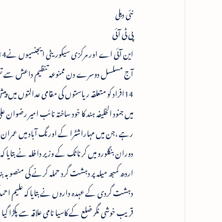
نئی دہلی
پی ٹی آئی
آج مسلسل دوسرے دن ممنوعہ تنظیم داعش سے تعلق 
14افراد کو متعلقہ ریاستوں کی مقامی عدالتوں میں پی
میں جنود الخلیفہ ہند کا خود ساختہ نائب امیر ر
رہے ،جن میں مہاراشٹرا کے اورنگ آباد میں عمران م
دوران بنگلورو میں کرناٹک کے وزیر داخلہ نے بتایا ک
اردھ کمبھ میلہ پر دہشت گرد حملہ کرنے کی منصوبہ بند
دہشت گردی کے عہدہ داروں نے بتایا کہ علیم احمد 