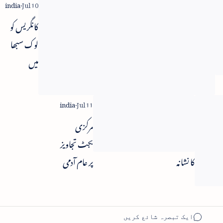
میں پیش کیا
وزارت
کانگریس کو
داخلہ کی
لوک سبھا
جانب سے
میں
تاریخی
اپوزیشن
فائلوں کا
لیڈر کا عہدہ
اتلاف
دینے کا
سب کے
مرکزی
دعویٰ پیش
لئے صحت
بجٹ تجاویز
کا نشانہ
پر عام آدمی
مفت ادویہ
مسرور
اور تشخیص
خدمات