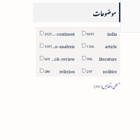
موضوعات
sub-continent
india
column-analysis
article
book-review
literature
religion
politics