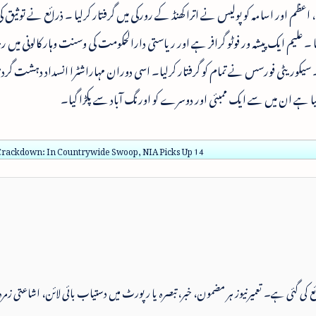
م اور اسامہ کو پولیس نے اترا کھنڈ کے رورکی میں گرفتار کرلیا ۔ ذرائع نے توثیق ک
 گیا ۔ علیم ایک پیشہ ور فوٹو گرافر ہے اور ریاستی دارالحکومت کی وسنت وہار کالونی میں 
نصوبہ 8افراد نے تیار کیا تھا ۔ سیکوریٹی فورسس نے تمام کو گرفتار کرلیا۔ اسی دوران مہاراشٹرا انسداد دہشت 
کیا ہے ان میں سے ایک ممبئی اور دوسرے کو اورنگ آباد سے پکڑا گیا۔
Crackdown: In Countrywide Swoop, NIA Picks Up 14
 شائع کی گئی ہے۔ تعمیرنیوز ہر مضمون، خبر، تبصرہ یا رپورٹ میں دستیاب بائی لائن، اشاعتی زمرہ