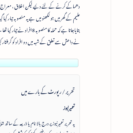
دھماکے کرنے کے لئے دئیے لیکن اخلاق ، معراج، اعظ
علیم کے گھر میں جو لکھنو میں ہے یہ منصوبہ تیار کیا
بتایاجاتا ہے کہ حملہ کا م
نے داعش سے تعلق کے شبہ میں د و افراد کو گرفتار 
تحریر / رپورٹ کے بارے میں
تعمیرنیوز
یہ تحریر تعمیرنیوز پر درج بالا نام یا ذریعہ کے ساتھ