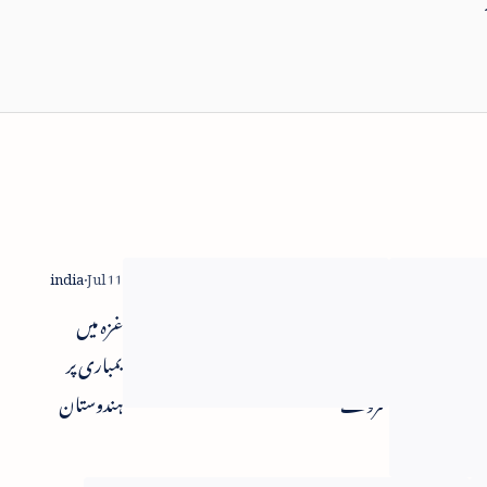
ارون جیٹلی
غزہ میں
نے معاشی
بمباری پر
سروے
ہندوستان
2013-14
کا اظہار
پارلیمنٹ
تشویش