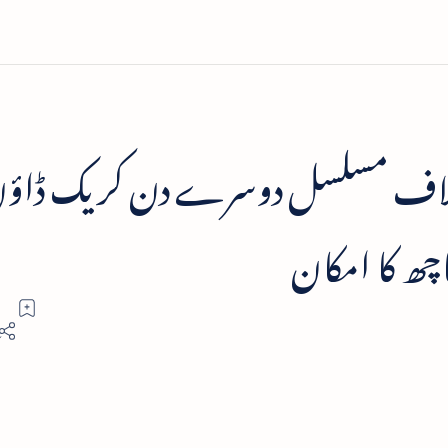
اف مسلسل دوسرے دن کریک ڈاؤن
چھ کا امکان