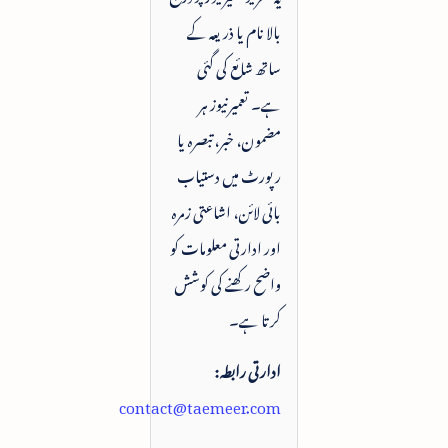
بالا نام یا ذریعہ کے
ساتھ شائع کی گئی
ہے۔ تعمیرنیوز ہر
مضمون، خبر، تبصرہ یا
رپورٹ میں دستیاب
بائی لائن، اشاعتی زمرہ
اور ادارتی معلومات کو
واضح رکھنے کی کوشش
کرتا ہے۔
ادارتی رابطہ:
contact@taemeer.com