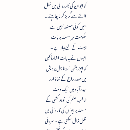
کو ایوان کی کارروائی میں خلل
ڈالنے سے گریز کرنا چاہئے ۔
ہمیں کوئی مسئلہ نہیں ہے ،
حکومت ہر مسئلہ پر بات
چیت کے لئے تیار ہے ۔
انہوں نے یہ بات اشارۃً کہی
کہ اپوزیشن ارونا چل پردیش
میں صدر راج کے نفاذ اور
حیدرآباد میں ایک دلت
طالب علم کی خودو کشی کے
مسئلہ پر ایوان کی کاروائی میں
خلل ڈال سکتی ہے ۔ سرمائی