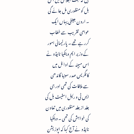
بل کو منظوری مل جائے گی
۔ ارون جیٹلی یہاں ایک
عوامی تقریب سے خطاب
کررہے تھے ۔ پارلیمانی امور
کے وزیر ایم وینکیا نائیڈو نے
اس مبینہ کے اوائل میں
کانگریس صدر سونیا گاندھی
سے ملاقات کی تھی اور جی
ایس ٹی و رئیل اسٹیٹ بل کی
جلد از جلد منظوری میں تعاون
کی خواہش کی تھی ۔ وینکیا
نائیڈو نے آج کہا کہ اپوزیشن