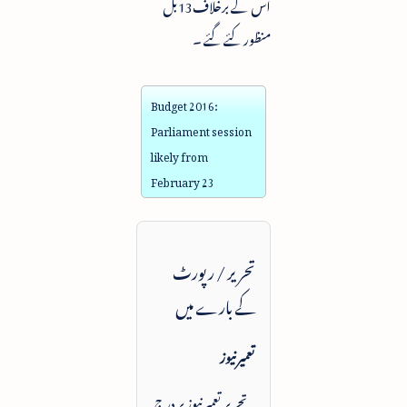
اس کے برخلاف13بل
منظور کئے گئے ۔
Budget 2016:
Parliament session
likely from
February 23
تحریر / رپورٹ
کے بارے میں
تعمیرنیوز
یہ تحریر تعمیرنیوز پر درج