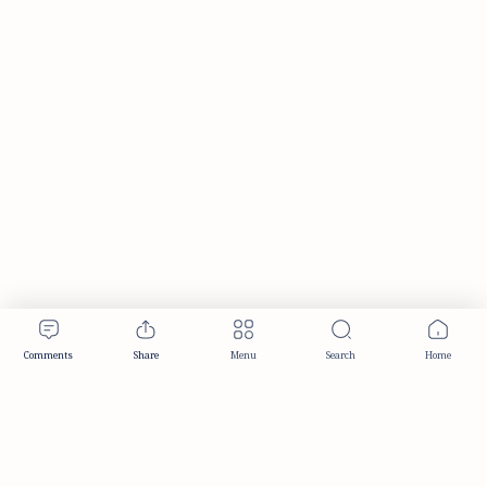
Publisher & Editorial Information
Established:
December 2012
Publisher:
Taemeer Web Design & Development