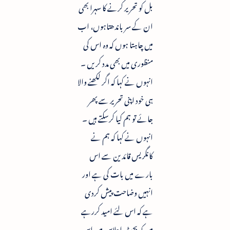
بل کو تحریر کرنے کا سہرا بھی
ان کے سر باندھتاہوں، اب
میں چاہتا ہوں کہ وہ اس کی
منظوری میں بھی مدد کریں ۔
انہوں نے کہا کہ اگر لکھنے والا
ہی خود اپنی تحریر سے پھر
جائے تو ہم کیا کرسکتے ہیں ۔
انہوں نے کہا کہ ہم نے
کانگریس قائدین سے اس
بارے میں بات کی ہے اور
انہیں وضاحت پیش کردی
ہے کہ اس لئے امید کررہے
ہیں کہ بجٹ اجلاس میں اس