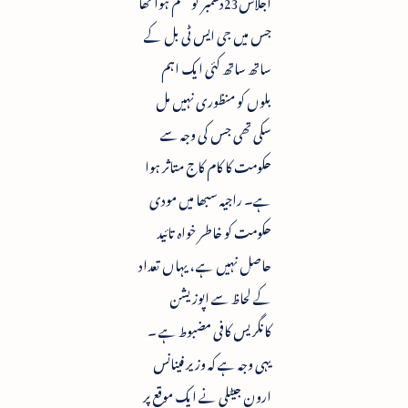
اجلاس23دسمبر کو ختم ہوا تھا
جس میں جی ایس ٹی بل کے
ساتھ ساتھ کئی ایک اہم
بلوں کو منظوری نہیں مل
سکی تھی جس کی وجہ سے
حکومت کا کام کاج متاثر ہوا
ہے۔ راجیہ سبھا میں مودی
حکومت کو خاطر خواہ تائید
حاصل نہیں ہے ، یہاں تعداد
کے لحاظ سے اپوزیشن
کانگریس کافی مضبوط ہے ۔
یہی وجہ ہے کہ وزیر فینانس
ارون جیٹلی نے ایک موقع پر