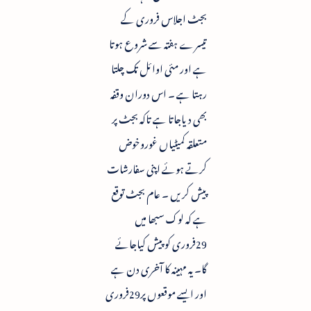
بجٹ اجلاس فروری کے
تیسرے ہفتہ سے شروع ہوتا
ہے اور مئی اوائل تک چلتا
رہتا ہے ۔ اس دوران وقفہ
بھی دیاجاتا ہے تاکہ بجٹ پر
متعلقہ کمیٹیاں غوروخوض
کرتے ہوئے اپنی سفارشات
پیش کریں ۔ عام بجٹ توقع
ہے کہ لوک سبھا میں
29فروری کو پیش کیاجائے
گا۔ یہ مہینہ کا آخری دن ہے
اور ایسے موقعوں پر29فروری