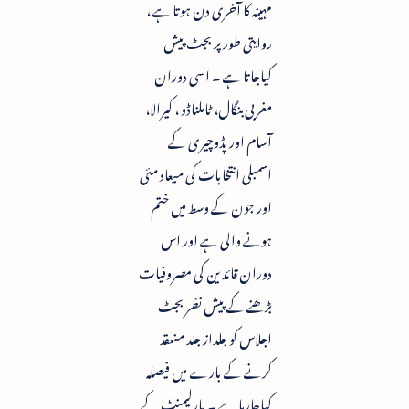
مہینہ کا آخری دن ہوتا ہے ،
روایتی طور پر بجٹ پیش
کیاجاتا ہے ۔ اسی دوران
مغربی بنگال، ٹاملناڈو ، کیرالا،
آسام اور پڈوچیری کے
اسمبلی انتخابات کی میعاد مئی
اور جون کے وسط میں ختم
ہونے والی ہے اور اس
دوران قائدین کی مصروفیات
بڑھنے کے پیش نظر بجٹ
اجلاس کو جلداز جلد منعقد
کرنے کے بارے میں فیصلہ
کیاجارہا ہے ۔ پارلیمنٹ کے