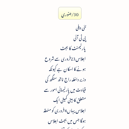
30/جنوری
نئی دہلی
پی ٹی آئی
پارلیمنٹ کا بجٹ
اجلاس23فروری سے شروع
ہونے کا امکان ہے کیونکہ
وزیر داخلہ راج ناتھ سنگھ کی
قیادت میں پارلیمانی امور سے
متعلق کابینی کمیٹی ایک
اجلاس یہاں4فروری کو منعقد
ہوگا جس میں بجٹ اجلاس