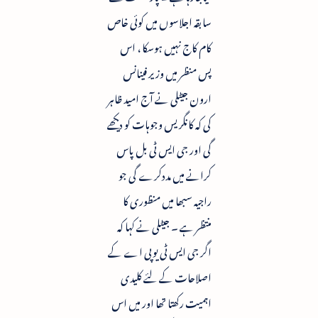
سابقہ اجلاسوں میں کوئی خاص
کام کاج نہیں ہوسکا ، اس
پس منظر میں وزیر فینانس
ارون جیٹلی نے آج امید ظاہر
کی کہ کانگریس وجوہات کو دیکھے
گی اور جی ایس ٹی بل پاس
کرانے میں مددکرے گی جو
راجیہ سبھا میں منظوری کا
منتظر ہے ۔ جیٹلی نے کہا کہ
اگر جی ایس ٹی یوپی اے کے
اصلاحات کے لئے کلیدی
اہمیت رکھتا تھا اور میں اس