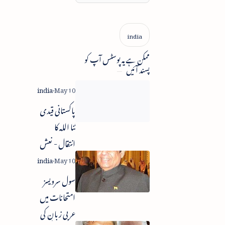
ممکن ہے یہ پوسٹس آپ کو
پسند آئیں
پاکستانی قیدی
ثنا اللہ کا
انتقال - نعش
پاکستان کے
حوالے
سول سرویسز
امتحانات میں
عربی زبان کی