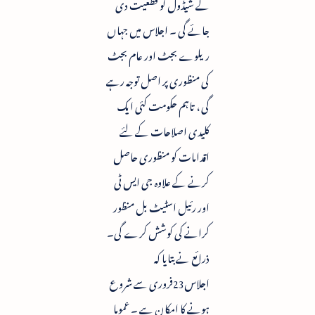
کے شیڈول کو قطعیت دی
جائے گی ۔ اجلاس میں جہاں
ریلوے بجٹ اور عام بجٹ
کی منظوری پر اصل توجہ رہے
گی ، تاہم حکومت کئی ایک
کلیدی اصلاحات کے لئے
اقدامات کو منظوری حاصل
کرنے کے علاوہ جی ایس ٹی
اور رئیل اسٹیٹ بل منظور
کرانے کی کوشش کرے گی۔
ذرائع نے بتایا کہ
اجلاس23فروری سے شروع
ہونے کا امکان ہے ۔ عموما