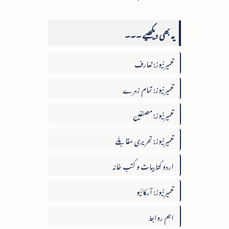
یہ بھی دیکھیے ۔۔۔
تعمیرنیوز: تعارف
تعمیرنیوز: تمام زمرے
تعمیرنیوز: مصنفین
تعمیرنیوز: تحریری مقابلے
اردو کتابیات و کتب خانہ
تعمیرنیوز: آرکائیو
اہم روابط