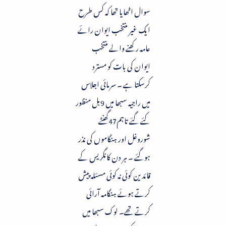
سوال اٹھایا تھا کہ کس طرح
ایک غیر منتخب ایوان رائے
عامہ رکھنے والے منتخب
ایوان کی بات کو مسترد
کرسکتا ہے ۔ سرمائی اجلاس
میں راجیہ سبھا میں 9بل منظور
کئے گئے تاہم47گھنٹے
شوروغل اور ہنگاموں کی نذر
ہوگئے ۔ ہر دن کانگریس کے
قائدین کوئی نہ کوئی مسئلہ پیش
کرتے ہوئے ہنگامہ آرائی
کرتے تھے۔ لوک سبھا میں