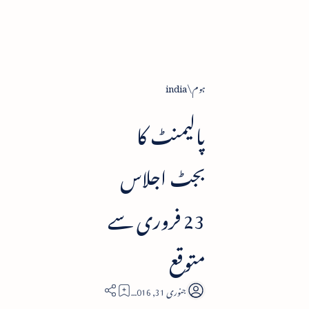
ہوم
india
پالیمنٹ کا
بجٹ اجلاس
23 فروری سے
متوقع
3