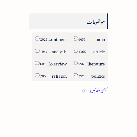
موضوعات
sub-continent
india
column-analysis
article
book-review
literature
religion
politics