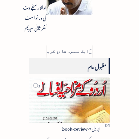
سی۔سرکار
اداکار سنجے دت
جونئر
کی درخواست
نظر ثانی سپریم
کورٹ میں
مسترد
مقبول عام