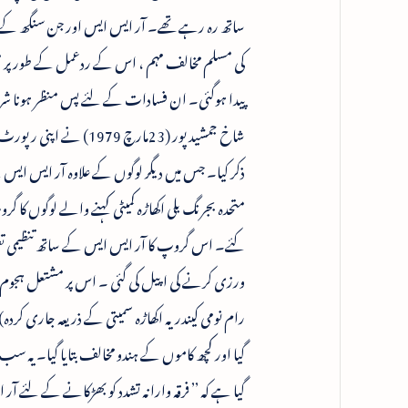
ساتھ رہ رہے تھے۔ آر ایس ایس اور جن سنگھ کے 
کی مسلم مخالف مہم ، اس کے ردعمل کے طور پر مس
ذکر کیا۔ جس میں دیگر لوگوں کے علاوہ آر ایس ایس
متحدہ بجرنگ بلی اکھاڑہ کمیٹی کہنے والے لوگوں کا 
کئے۔ اس گروپ کا آر ایس ایس کے ساتھ تنظیمی ت
ورزی کرنے کی اپیل کی گئی ۔ اس پر مشتعل ہجوم
رام نومی کیندریہ اکھاڑہ سمیتی کے ذریعہ جاری کردہ
گیا ہے کہ ’’ فرقہ وارانہ تشدد کو بھڑکانے کے لئے آ