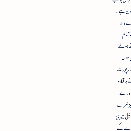
ر کون ہے۔
ے والا
 تمام
ہ کرتے ہوئے
ں حصہ
ے سپرد اپنی ایک رپورٹ
پر آمادہ
اور بے
یز نعرے
تیلی چیری
 چارے کے