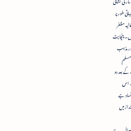
ار کی نشانی
تی طور پر
یہ مظفر
ہیں۔ پنچایت
اور مذہب
 مسلم
کے بعد دو
ی۔ اس
فساد ہے
از میں
 سوال یہ ہے