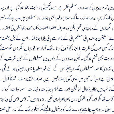
میں تمام چیزوں کو ہندواور مسلم نظریے سے دیکھنے کی روایت پختہ ہوگئی ہے اور یہا
 تک کہ چرند پرند، جانور، ساگ سبزی وغیرہ بھی ہندو اور مسلمان ہیں۔ یہ اچانک نہی
د انگریزوں کے دور پڑی تھی لیکن وہ صرف چھوا چھوت تک محدود تھا نظریاتی اعتبار 
 اسٹیشن پر ہندو پانی مسلم پانی کے نام سے پانی پلایا جاتاتھا۔ اس کے پش پشت 
 نہ کہ کسی طرح کی نفرت یا امتیاز کو فروغ دینا۔ ملک آزاد ہوا تو جہاں انگریزی حکومت کی
جیسی روایت بھی ختم ہوگئی۔ لیکن ہندو ؤں کے دلوں میں مسلمانوں کے تئیں نفرت پیدا
ادی کا صلہ مسلمانوں تک نہ پہنچے اس کے لئے غیر معلنہ پالیسی وضع کی جانے لگی ،د
ندہ مثال ہے جب کہ آئین میں ایسی کوئی بات نہیں ہے یہ صرف فرقہ پرست افسر کا کمال
لب میں بظاہر ڈھال لیا لیکن اندر سے تمام جذبات و خیالات، احساسات، کردار، 
نفاذ ہندوتو کے رنگ میں سرابور تھا۔ اچکن میں سرخ گلاب تھا مگر اندر گولوالکر کی روح پھڑپھڑارہی تھی۔ 1925
وئی۔ وہ جب چاہتے پورے ملک کو یرغمال بنالیتے مگر سیکولر ملک کے اندر اتنی ہمت