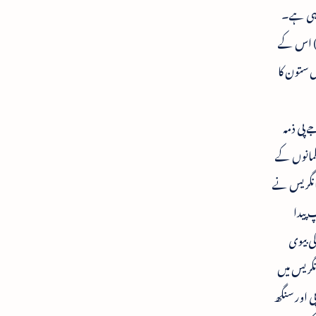
ورہی ہے۔
وذ) اس کے
ں ستون کا
 پی ذمہ
سلمانوں کے
کانگریس نے
 پیدا
کی بیوی
نگریس میں
ی اور سنگھ