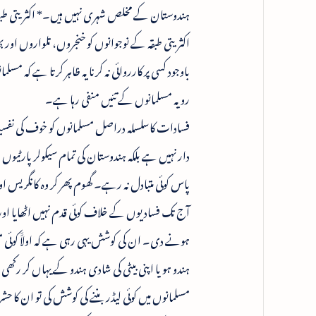
ہندوستان کے مخلص شہری نہیں ہیں۔* اکثریتی طبقہ کے
اکثریتی طبقہ کے نوجوانوں کو خنجروں، تلواروں اور 
باوجود کسی پر کارروائی نہ کرنا یہ ظاہر کرتا ہے 
رویہ مسلمانوں کے تئیں منفی رہا ہے۔
فسادات کاسلسلہ دراصل مسلمانوں کو خوف کی نفس
دار نہیں ہے بلکہ ہندوستان کی تمام سیکولر پارٹیو
پاس کوئی متبادل نہ رہے۔ گھوم پھر کر وہ کانگریس 
آج تک فسادیوں کے خلاف کوئی قدم نہیں اٹھایا اور نہ
ہونے دی۔ ان کی کوشش یہی رہی ہے کہ اولاََ کوئی مسلما
ہندو ہو یا اپنی بیٹی کی شادی ہندو کے یہاں کر رک
مسلمانوں میں کوئی لیڈر بننے کی کوشش کی تو ان کا