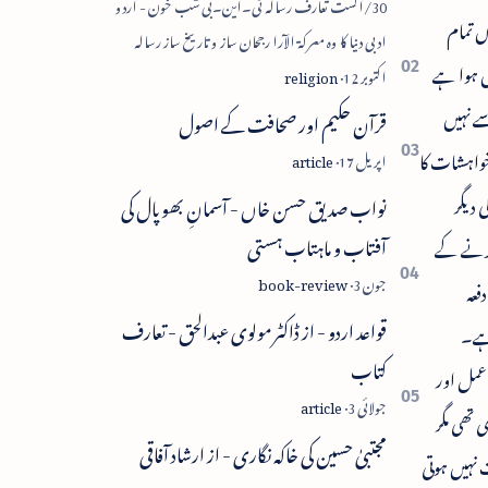
30/اگست تعارف رسالہ ٹی۔این۔بی شب خون - اردو
ں تمام
ادبی دنیا کا وہ معرکۃ الآرا رجحان ساز و تاریخ ساز رسالہ
ں ہوا ہے
ہے جسے جدیدیت کا پیش رو قرار دیا گیا۔ اردو ادب ک…
سے نہیں
قرآن حکیم اور صحافت کے اصول
خواہشات کا
 دیگر
نواب صدیق حسن خاں - آسمانِ بھوپال کی
آفتاب و ماہتاب ہستی
 کرنے کے
فعہ
قواعد اردو - از ڈاکٹر مولوی عبدالحق - تعارف
 ہے۔
کتاب
عمل اور
میں آر ایس ایس کی بنیاد پڑی تھی مگر
مجتبیٰ حسین کی خاکہ نگاری - از ارشاد آفاقی
 نہیں ہوتی