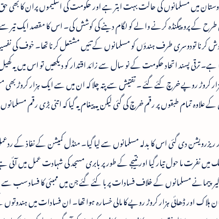
ہندوستان میں مسلمانوں کی حالت بہت ابتر ہے اور حکومت کی اسکیموں پران کا بھی 
س طرح کے پروپیگنڈہ کرنے والے کو لگام دینے کی کوشش کی۔ اس کا مقصد ایک تیر سے 
خوش کرنا تودوسری طرف ہندؤں کو مسلمانوں کے تئیں مشتعل کرنا تھا۔ خوف کی نفسیات
رہا ہے۔ ترقی پسند اتحاد حکومت کے نو سال سے زائد اقتدار کو دیکھیں تو اس میں یہ کھیل ج
ا۔ وزیر اعظم نے یہ اعلان کردیا کہ اقلیتوں پر 80ہزار کروڑ روپے خرچ کئے گئے ۔ تفتیش سے پتہ چلا کہ ان میں سے ایک ہزار کروڑ ب
 علاوہ تمام طبقوں پر رقم خرچ کی گئی لیکن یہ پیغام یہ گیا کہ اتنی بڑی رقم مسلمانوں 
ر ریزرویشن دی گئی اس کا بدلہ مسلمانوں سے لیا گیا۔ منڈل کمیشن کے نفاذ کے ردعمل
یں نفرت ما حول تیار گیا اور نتیجے کے طور پر بابری مسجد کی شہادت عمل میں آئی ہے 
یرپیمانے مسلمانوں کے خلاف فسادات پربا کئے گئے جن میں ممبئی کا فساد سب سے وح
مان ہلاک اور ڈھائی ہزار کروڑ روپے کا مالی خسارہ ہوا تھا۔ ان فسادات میں ہندوتوں 