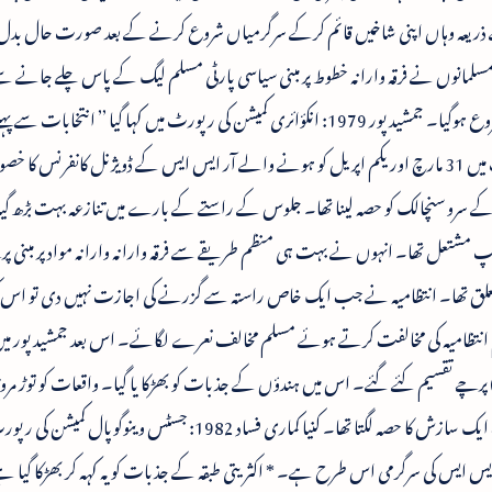
ذریعہ وہاں اپنی شاخیں قائم کرکے سرگرمیاں شروع کرنے کے بعد صورت حال بدل
لمانوں نے فرقہ وارانہ خطوط پر مبنی سیاسی پارٹی مسلم لیگ کے پاس چلے جانے سے
پیدا ہوگئی۔ ان فسادات کے لئے پس منظر ہونا شروع ہوگیا۔ جمشید پور 1979: انکؤائری کمیشن کی رپورٹ میں کہا گیا ’’ انتخابات
شاخ جمشید پور (23مارچ 1979) نے اپنی رپورٹ میں 31 مارچ اور یکم اپریل کو ہونے والے آر ایس ایس کے ڈویژنل کانفرنس ک
 کے سرو سنچالک کو حصہ لینا تھا۔ جلوس کے راستے کے بارے میں تنازعہ بہت بڑھ گیا۔
گروپ مشتعل تھا۔ انہوں نے بہت ہی منظم طریقے سے فرقہ وارانہ وارانہ مواد پر مبنی پ
علق تھا۔ انتظامیہ نے جب ایک خاص راستہ سے گزرنے کی اجازت نہیں دی تو اس 
 انتظامیہ کی مخالفت کرتے ہوئے مسلم مخالف نعرے لگائے۔ اس بعد جمشید پور می
) پرچے تقسیم کئے گئے۔ اس میں ہندؤں کے جذبات کو بھڑکا یا گیا۔ واقعات کو توڑ مروڑ 
گیا اور کچھ کاموں کے ہندو مخالف بتایا گیا۔ یہ سب ایک سازش کا حصہ لگتا تھا۔ کنیا کماری فساد 1982: جسٹس وی
ر ایس ایس کی سرگرمی اس طرح ہے۔ * اکثریتی طبقہ کے جذبات کو یہ کہہ کر بھڑکا گیا ہے