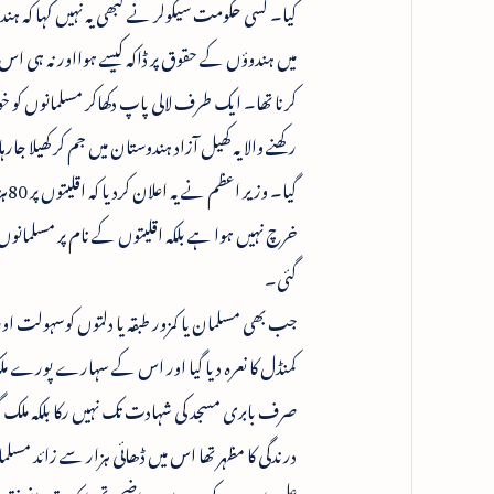
کیا۔ کسی حکومت سیکولر نے کبھی یہ نہیں کہا کہ 
میں ہندوؤں کے حقوق پر ڈاکہ کیسے ہوااور نہ ہی ا
کرنا تھا۔ ایک طرف لالی پاپ دکھاکر مسلمانوں کو 
رکھنے والا یہ کھیل آزاد ہندوستان میں جم کر کھیلا جا
گی
خرچ نہیں ہوا ہے بلکہ اقلیتوں کے نام پر مسلمانوں کے
گئی۔
جب بھی مسلمان یا کمزور طبقہ یا دلتوں کوسہولت او
کمنڈل کا نعرہ دیا گیا اور اس کے سہارے پورے ملک م
صرف بابری مسجد کی شہادت تک نہیں رکا بلکہ ملک گ
درندگی کا مظہر تھا اس میں ڈھائی ہزار سے زائد مسل