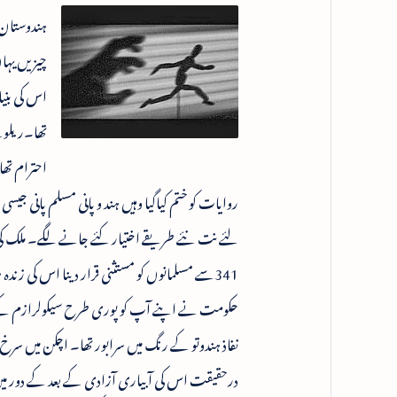
ہندوستان 
چیزیں یہاں
اس کی بنیا
تھا۔ریلوے
احترام تھا
روایات کو ختم کیاگیا وہیں ہند و پانی مسلم پانی 
لئے نت نئے طریقے اختیار کئے جانے لگے۔ ملک کی آز
341سے مسلمانوں کو مستثنی قرار دینا اس کی ز
حکومت نے اپنے آپ کو پوری طرح سیکولرازم کے قا
درحقیقت اس کی آبیاری آزادی کے بعد کے دور میں ہ