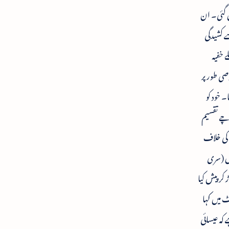
 گئی۔ ان
 کشیدگی
 سے پہلے خفیہ
ا خصوصی طور پر
 خود کو
رچے تقسیم
کی خلاف
ں (سری
کر پیش کیا
نوگوپال کمیشن کی رپورٹ میں کہا
 کہ عیسائی