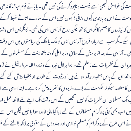
مت کی خواہش کبھی اسے نیست و نابود کرنے کی نہیں تھی۔ بابائے قوم مہاتما گاندھ
ولر حکومت نے اس پر پابندی کیوں ہٹائی؟ کیوں نہیں اس کے سارے اثاثے ضبط کر
 کیوں کہ لیڈروں کا جسم کانگریس کا تھا لیکن روح آرایس ایس کی تھی۔ کانگریس اس و
ل سکے ۔مگر سب سے زیادہ فروغ آر ایس ایس کو ملک یا ملک کی ریاستوں میں اس وقت
۔ آزادی کے بعد اترپردیش کے سابق وزیر اعلی گووند بلتھ پنت کے مسلمانوں کے 
و ان کے نظریات سے لا علم تھے۔ جواہر لال نہرو کے وزیر داخلہ سردار پٹیل نے قر
تھا ان کے پاس ہتھیار برآمد ہوئے ہیں اور ثبوت کے طور پر جو ہتھیار پیش کئے گئے 
س کا مقصد سیکولر حکومت کے بڑے وزیروں کا نظریہ پیش کرنا ہے۔ ابتدا ء ہی سے ا
 تک مسلمان ان نظریات کو نہیں سمجھیں گے اس وقت تک اپنے لئے لائحہ عمل او
ں جب بھی کوئی پروگرام مسلمانوں کے لئے لایا گیا مالی فائدہ ہوا یا نہیں لیکن اس 
ں نے اس طرح کے پروگرام کومسلم نوازی اور ہندوؤں کے حقوق پر ڈاکہ ڈالنے کے طو