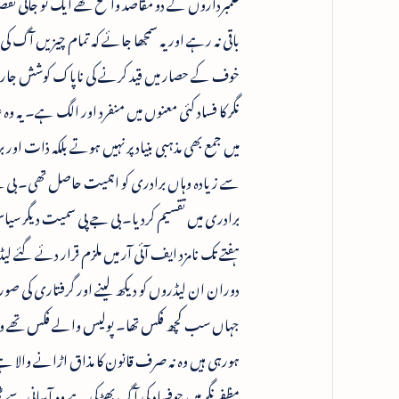
علمبرداروں کے دو مقاصد واضح تھے ایک تو جانی نقصا
باقی نہ رہے اور یہ سمجھا جائے کہ تمام چیزیں آگ ک
خوف کے حصار میں قید کرنے کی ناپاک کوشش جاری
نگر کا فساد کئی معنوں میں منفرد اور الگ ہے۔ یہ وہ 
میں جمع بھی مذہبی بنیاد پر نہیں ہوتے بلکہ ذات 
سے زیادہ وہاں برادری کو اہمیت حاصل تھی۔ بی جے 
برادری میں تقسیم کردیا۔ بی جے پی سمیت دیگر سی
ہفتے تک نامزد ایف آئی آر میں ملزم قرار دئے گئے 
دوران ان لیڈروں کو دیکھ لینے اور گرفتاری کی صور
جہاں سب کچھ فکس تھا۔ پولیس والے فکس تھے وہ فس
ہورہی ہیں وہ نہ صرف قانون کا مذاق اڑانے والا ہ
مظفرنگر میں جوفساد کی آگ بھڑکی ہے وہ آسانی سے ٹ