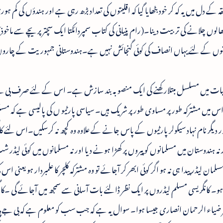
 دل میں یہ کہ کر خود بٹھایا گیا کہ اقلیتوں کی تعداد بڑھ رہی ہے اور ہندؤں کی کم ہ
بھالوں چلانے کی تربیت دینا۔(رام پنیانی کی کتاب سمپردائکتا ایک سچتر پریچے سے ماخ
کہ مسلمانوں کے لئے یہاں انصاف کی کوئی گنجائش نہیں ہے۔ہندوستانی جمہوریت کے چارو
یات میں مسلسل مبتلارکھنے کی ایک منصوبہ بند سازش ہے۔ اس کے لئے صرف بی جے
ں اس میں مشترکہ طور پر مساوی طور پر شریک ہیں۔ سیاسی پارٹیو ں کی پالیسی ہے کہ م
اور دیگر نام نہاد سیکولرپارٹیوں کے پاس جانے کے علاوہ وہ کچھ نہ کرسکیں۔اس لئے 
 ہندوستان میں مسلمانوں کو پیروں پر کھڑا ہونے دیا اور نہ مسلمانوں میں کوئی لیڈر شپ
ن لیڈر پیدا ہی نہ ہو اگر کوئی ابھر کر آجائے تو وہ مشترکہ کلچر کا علمبردار ہو یعنی اس 
ھی ہو۔ کانگریسی مسلم لیڈروں پر ایک نظر ڈالئے بات آسانی سے سمجھ میں آجائے گی ۔کا
 حشر ضیاء الرحمان انصاری جیسا ہوا۔ سوال یہ ہے کہ جب سب کو معلوم ہے کہ بی جے پ