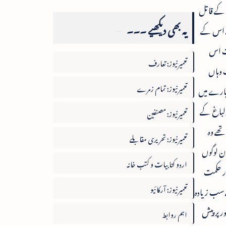
ی کے قاتل
یہ بھی دیکھیے ۔۔۔
کے اس کے
قت اس
تعمیرنیوز: تعارف
 وہاں
تعمیرنیوز: تمام زمرے
بارے میں
ولباغ کے
تعمیرنیوز: مصنفین
تھے وہ
تعمیرنیوز: تحریری مقابلے
ن لوگوں
اردو کتابیات و کتب خانہ
ر حکمت
تعمیرنیوز: آرکائیو
سے سب زیادہ
ر پر پیش
اہم روابط