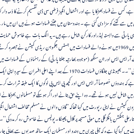
 ہے، کس نے فساد بھڑکا یا ہے اور اشتعال انگیز فرضی سی ڈی تقسیم کرنے کا ذمہ دا
میں سے کتنے کو سزا دی گئی ہے ۔ ہندوستان میں جتنے فسادات ہوئے ہیں ان میں مارن
 ہی پارٹی سے وابستہ لیڈراور کارکن شامل رہے ہیں۔ یہ الگ بات ہے خاموش حمایت
پارٹیوں کی رہی ہے۔ رپورٹ کے مطابق احمدآبادمیں 1969میں ہونے والے فساد ات میں جسٹس جگموہن ریڈی کمیشن نے تبصر
 آر ایس ایس اور جن سنگھ (موجودہ بھارتیہ جنتا پارٹی) کے رہنماؤں کے فسادات می
داری کو چھپانے کے لئے جان بوجھ کر کوشش کی گئی‘‘۔۔ بھیونڈی جلگاؤں فسادات 1970کے بعد اپنے اعلی افسران ک
ہے کہ ہندوؤں خصوصاً آر ایس ایس اور کچھ پی ایس پی لوگوں کا ایک طبقہ شرارت کرنے 
میں شامل نہیں ہوئے تھے۔ وہ اپنے حق بتانے اور اگر ہوسکے تو مسلمانوں بھڑکانے 
کمیشن نے اپنی رپورٹ میں کہا تھاکہ ’’گاؤں والوں نے مسلم مخالف اشتعال انگ
تارعلی جنکشن بانگڑ گلی میں موتی مسجد پر گلال پھینکا۔ پولیس نے خاموش رہ کر مدد کی‘‘۔ 
 رپورٹ میں کہا گیا ہے ہ کہ تیلی چیری میں ہندو اور مسلمان ایک ساتھ صدیوں سے بھائی