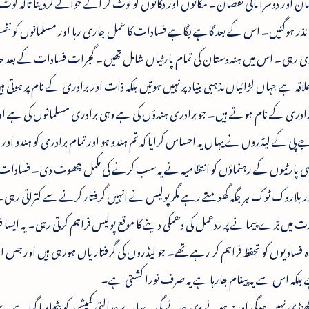
ن اور دوسرا مالی نقصان۔ مکانوں اور دکانوں کو لوٹ کر آگے حوالے کردینا تاکہ لوٹ م
ی نذر ہوگئیں۔ اس کے بعد گاہے بگاہے فسادات کا عمل جاری رہا اور مسلمانوں کو نفسیا
 رہی۔ اس میں ہندوستان کی تمام پارٹیاں شامل تھیں۔ گجرات فسادات کے بعد حال
علاقہ ہے جہاں لڑائیاں مذہبی بنیاد پر نہیں ہوتیں بلکہ ذات اور برادری کے نام پر ہوتی 
اور برادری کے نام ہوتے ہیں۔ جو برادری ہندؤں کی ہے وہی برادری مسلمانوں کی ہے 
پی کے لیڈروں نے یہاں یہ احساس کرایا کہ تم ہندو ہو اور تمام برادری کو ہندو اور
اسی پارٹیوں کے رہنماؤں کو انتظامیہ نے یہ سب کرنے کی مکمل چھوٹ دی۔ فسادات 
لیڈر بلاروک ٹوک ہر جگہ گھومتے رہے مگر پولیس نے انہیں گرفتار کرنے سے کتراتی رہ
ت میں بڑے پیمانے پر ردعمل کی دھمکی دینے کا موقع پولیس فراہم کرتی رہی۔ یہ ایسا 
ادیوں کو تحفظ فراہم کر رہے تھے۔ جو لیڈروں کی گرفتاریاں ہورہی ہیں اور جس اند
ے بلکہ اس سے یہ پیغام جارہا ہے یہ صرف نورا کشتی ہے۔
ھنڈی نہیں ہوگی اور نہ ہونے دی جائے گی۔ یہاں پر عدالتی کمیشن کو بٹھادیا گیا ہے۔