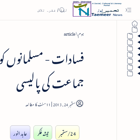
ہوم
article
فسادات - مسلمانوں کو 
جماعت کی پالیسی
11
24/ستمبر
تیشہ فکر
عابد انور