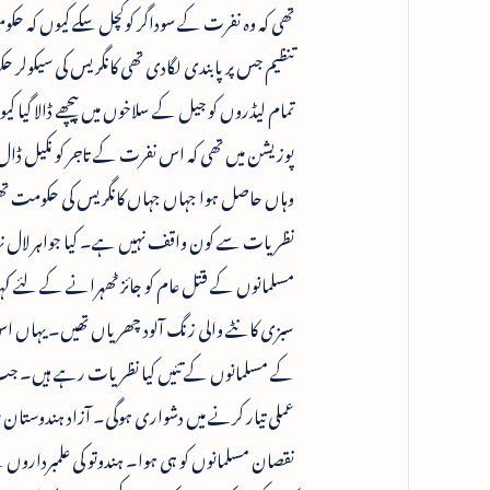
تھی کہ وہ نفرت کے سوداگر کوکچل سکے کیوں کہ حکو
تنظیم جس پر پابندی لگادی تھی کانگریس کی سیک
تمام لیڈروں کو جیل کے سلاخوں میں پیچھے ڈالا گیا
پوزیشن میں تھی کہ اس نفرت کے تاجر کو نکیل ڈا
وہاں حاصل ہوا جہاں جہاں کانگریس کی حکومت تھی
نظریات سے کون واقف نہیں ہے۔ کیا جواہر لال نہر
مسلمانوں کے قتل عام کو جائز ٹھہرانے کے لئے کہا 
سبزی کانٹے والی زنگ آلود چھریاں تھیں۔ یہاں ا
کے مسلمانوں کے تئیں کیا نظریات رہے ہیں۔ جب
عملی تیار کرنے میں دشواری ہوگی۔ آزاد ہندوستان می
نقصان مسلمانوں کو ہی ہوا۔ ہندوتو کی علمبردارو