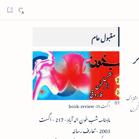
مقبول عام
ر
ماہنامہ شب خون الہ آباد - 217 - اگست
2003 - تعارف رسالہ