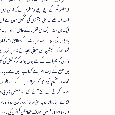
کہ مظفر نگر کے بچے بچے کو معلوم ہے کہ خاطی کون
اب تک جتنے عدالتی کمیشنوں کی تشکیل ہوئی ہے ان 
ایک ہی طبقہ ، ایک ہی نظریہ کے حامل افراد، ایک
لکھا تھا کہ ’’کمیشن سے سچائی چھپانے خاص طور سے
میں ضلع کے ایک افسر نے کہا ہے ’’میں نے یہ پایا 
تھا۔ وہ عظیم شیواجی کو اعزاز دینے کے لئے جلوس 
عزت کرنے کے لئے آئے تھے‘‘۔ جسٹس ڈی پی مڑون 
لگائے، جارحانہ رویہ اختیار کیا اور ڈرگرچ روڈ اور س
فساد 1972: جسٹس جوزف یتھایتھی کمیشن کی