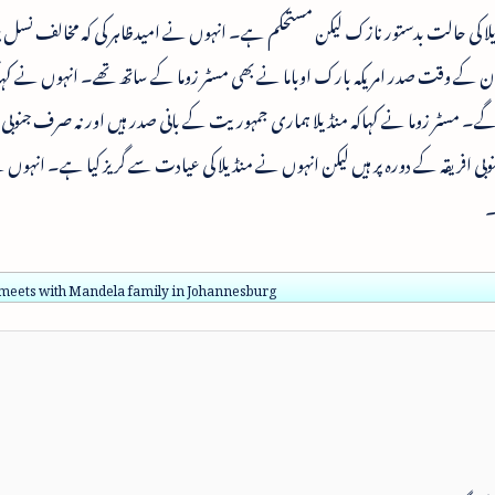
ڈیلا کی حالت بدستور نازک لیکن مستحکم ہے۔ انہوں نے امیدظاہر کی کہ مخالف نسل پر
ے وقت صدر امریکہ بارک اوباما نے بھی مسٹر زوما کے ساتھ تھے۔ انہوں نے کہاک
 مسٹر زوما نے کہاکہ منڈیلا ہماری جمہوریت کے بانی صدر ہیں اور نہ صرف جنوبی افر
نوبی افریقہ کے دورہ پر ہیں لیکن انہوں نے منڈیلا کی عیادت سے گریز کیا ہے۔ انہوں ن
۔
eets with Mandela family in Johannesburg