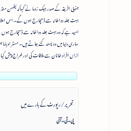
جنوبی افریقہ کے صدر جیک زوما نے کہاکہ نیلسن من
بہت جلد دواخانہ سے ڈسچارج ہوں گے۔ اس اعلان ک
امید ہے کہ وہ بہت جلد دواخانہ سے ڈسچارج ہوں گے۔
ساری دنیا میں وہ پسند کئے جاتے ہیں۔ مسٹر اوباما ج
ازاں افراد خانان سے ملاقات کی اور خراج پیش کیا
تحریر / رپورٹ کے بارے میں
پی۔ٹی۔آئی