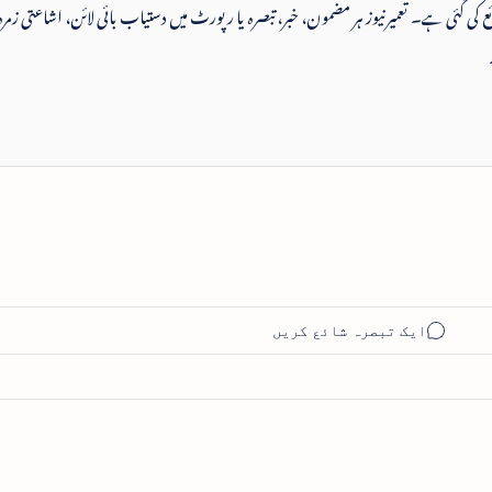
 شائع کی گئی ہے۔ تعمیرنیوز ہر مضمون، خبر، تبصرہ یا رپورٹ میں دستیاب بائی لائن، اشاعتی زمرہ