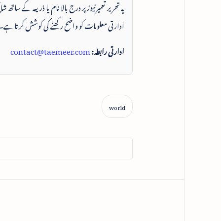
یہ تحریر تعمیرنیوز پر درج بالا نام یا ذریعہ کے ساتھ
ادارتی معلومات کو واضح رکھنے کی کوشش کرتا ہے۔
ادارتی رابطہ:
contact@taemeer.com