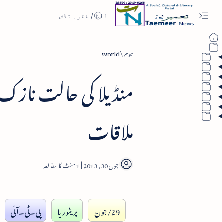
ہوم
world
منڈیلا کی حالت نازک ل
ملاقات
1
29/جون
پریٹوریا
پی۔ٹی۔آئی