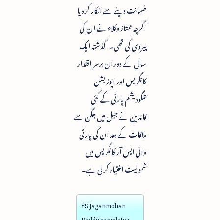
ضمانت دینے سے انکار کردیا
اگرچہ ممتاز وکلاء نے ان کی
پیروی کی تھی۔ گذشتہ ایک
سال کے دوران برسر اقتدار
کانگریس اور اپوزیشن
تلگودیشم پارٹی کے کئی
قائدین نے جیل میں جگن سے
ملاقات کے بعد ان کی پارٹی
وائی ایس آر کانگریس میں
شمولیت اختیار کرلی ہے۔
YS Jaganmohan
Reddy completes