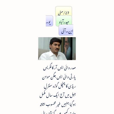
27/مئی
حیدرآباد
یو۔
این۔آئی
صدر وائی ایس آر کانگریس
پارٹی وائی ایس جگن موہن
ریڈی کا چنچل گوڑہ سنٹرل
جیل میں آج ایک سال مکمل
ہوگیا جنہیں غیر محسوب اثاثہ
جات کیس میں گذشتہ سال