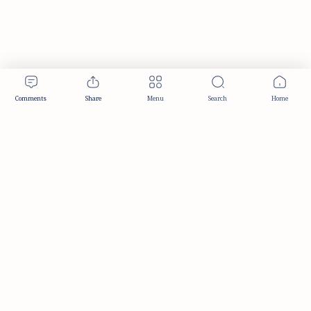
Publisher & Editorial Information
Established:
December 2012
Publisher:
Taemeer Web Design & Development
Head Office:
Hyderabad, Telangana, India
Editorial Responsibility:
TaemeerNews Editorial Team
Founder:
Syed Mukarram Niyaz
ISSN:
2349-0268
Location:
Hyderabad, Telangana, India
Contact:
contact@taemeer.com
|
|
|
|
Editorial Policy
Publisher Information
Editorial Board
Authors & Contributors
|
Contact
Privacy Policy