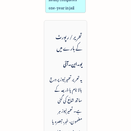
one-year in jail
تحریر / رپورٹ
کے بارے میں
یو۔این۔آئی
یہ تحریر تعمیرنیوز پر درج
بالا نام یا ذریعہ کے
ساتھ شائع کی گئی
ہے۔ تعمیرنیوز ہر
مضمون، خبر، تبصرہ یا
رپورٹ میں دستیاب