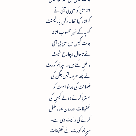
27مئی کو سی بی آئی نے
گرفتار کیا تھا۔ رکن پارلیمنٹ
کڑپہ کے غیر محسوب اثاثہ
جات کیس میں سی بی آئی
نے تاحال 5چارج شیٹ
داخل کئے ہیں۔ سپریم کورٹ
نے کچھ عرصہ قبل جگن کی
ضمانت کی درخواست کو
مسترد کرتے ہوئے کیس کی
تحقیقات اندرون 4ماہ مکمل
کرنے کی ہدایت دی ہے۔
سپریم کورٹ نے تحقیقات