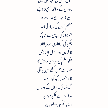
بھارتی کے ساتھ صبح 10بجے
سے شام 5بجے تک دھرنا
منظم کریں گی۔ پارٹی قائد
شوبھا ناگی ریڈی نے بتایاکہ
جگن کی گرفتاری، برسر اقتدار
کانگریس اور اصل اپوزیشن
تلگودیشم کی سیاسی سازش کا
حصہ ہے جس کیلئے سی بی آئی
کا استعمال کیا گیا ہے۔
گذشتہ ایک سال کے دوران
عدالت نے جگن موہن
ریڈی کو کئی موقعوں پر