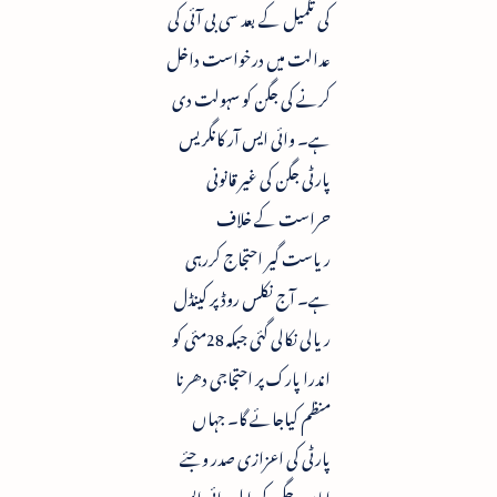
کی تکمیل کے بعد سی بی آئی کی
عدالت میں درخواست داخل
کرنے کی جگن کو سہولت دی
ہے۔ وائی ایس آر کانگریس
پارٹی جگن کی غیر قانونی
حراست کے خلاف
ریاست گیر احتجاج کررہی
ہے۔ آج نکلس روڈ پر کینڈل
ریالی نکالی گئی جبکہ 28مئی کو
اندرا پارک پر احتجاجی دھرنا
منظم کیاجائے گا۔ جہاں
پارٹی کی اعزازی صدر وجئے
اماں، جگن کی اہلیہ وائی ایس