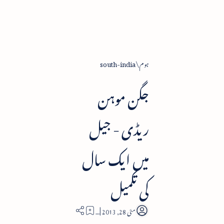
ہوم
south-india
جگن موہن
ریڈی - جیل
میں ایک سال
کی تکمیل
1