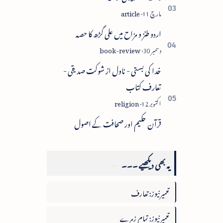
اردو طنز و مزاح میں علی گڑھ کا حصہ
خدا کی بستی - ناول از شوکت صدیقی -
تعارف کتاب
قرآن حکیم اور صحافت کے اصول
یہ بھی دیکھیے ۔۔۔
تعمیرنیوز: تعارف
تعمیرنیوز: تمام زمرے