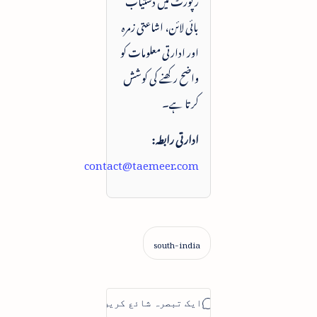
بائی لائن، اشاعتی زمرہ
اور ادارتی معلومات کو
واضح رکھنے کی کوشش
کرتا ہے۔
ادارتی رابطہ:
contact@taemeer.com