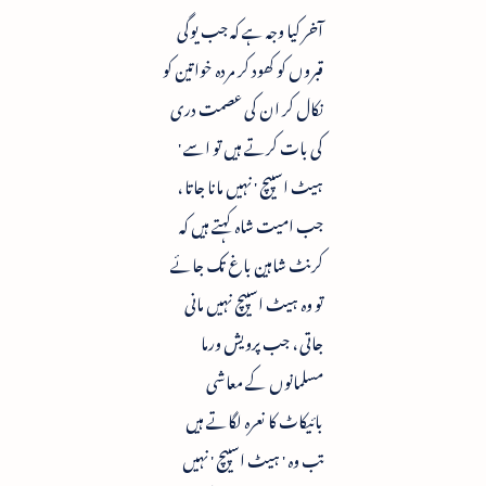
آخر کیا وجہ ہے کہ جب یوگی
قبروں کو کھود کر مردہ خواتین کو
نکال کر ان کی عصمت دری
کی بات کرتے ہیں تو اسے '
ہیٹ اسپیچ ' نہیں مانا جاتا ،
جب امیت شاہ کہتے ہیں کہ
کرنٹ شاہین باغ تک جائے
تو وہ ہیٹ اسپیچ نہیں مانی
جاتی ، جب پرویش ورما
مسلمانوں کے معاشی
بائیکاٹ کا نعرہ لگاتے ہیں
تب وہ ' ہیٹ اسپیچ ' نہیں