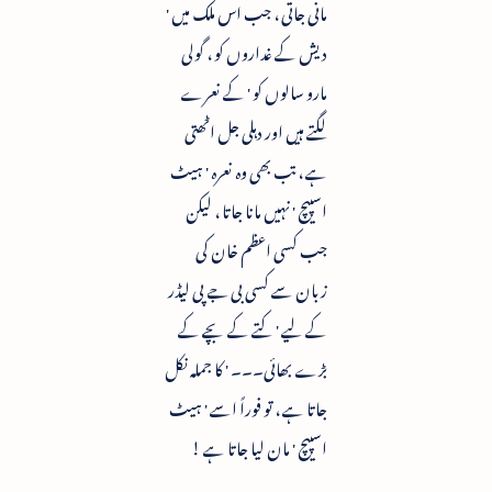
مانی جاتی ، جب اس ملک میں '
دیش کے غداروں کو ، گولی
مارو سالوں کو ' کے نعرے
لگتے ہیں اور دہلی جل اٹھتی
ہے ، تب بھی وہ نعرہ ' ہیٹ
اسپیچ ' نہیں مانا جاتا ، لیکن
جب کسی اعظم خان کی
زبان سے کسی بی جے پی لیڈر
کے لیے ' کتے کے بچے کے
بڑے بھائی۔۔۔ ' کا جملہ نکل
جاتا ہے ، تو فوراً اسے ' ہیٹ
اسپیچ ' مان لیا جاتا ہے !