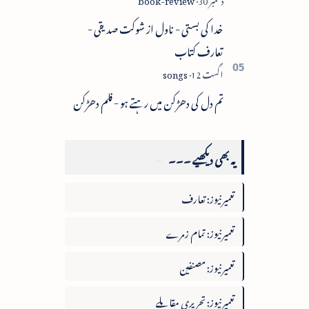
خدا کی بستی - ناول از شوکت صدیقی -
تعارف کتاب
تم دل کی دھڑکن میں رہتے ہو - فلم دھڑکن
یہ بھی دیکھیے ۔۔۔
تعمیرنیوز: تعارف
تعمیرنیوز: تمام زمرے
تعمیرنیوز: مصنفین
تعمیرنیوز: تحریری مقابلے