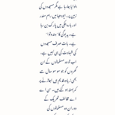
بنوایا جارہا ہے مگر مسجدوں کی
زمین پر ، ایودھیا میں رام مندر
اور بارہ بنکی میں پارک بن رہا
ہے۔ یہ یوگی کا ' ہندوتوا '
ہے۔ بات صرف مسجدوں
کی شہادت کی ہی نہیں ہے ،
اب تو وہ مسلمانوں کے ان
گھروں کو جو سو سو سال سے
بھی زیادہ قدیم ہیں اجاڑنے پر
کمربستہ ہو گئے ہیں۔ سی اے
اے مخالف تحریک کے
دوران وہ مسلمانوں کی