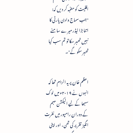
اقلیت کو متنبہ کر دیں کہ:
"جب سماج وادی پارٹی کا
اتنا بڑا لیڈر میرے سامنے
نہیں ٹھہر سکا تو تم سب کیا
ٹھہر سکو گے"۔
اعظم خان پر یہ الزام تھا کہ
انہوں نے ۲۰۱۹ء میں لوک
سبھا کے لیے الیکشن مہم
کے دوران رامپور میں نفرت
انگیز تقریر کی تھی ، اور اپنی