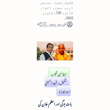
شکیل رشید۔ ممبئی
اردو نیوز، اتوار
کالم، 30/اکتوبر
2022ء
5
سیاسی تجزیہ
شکیل رشید (ممبئی
اردو نیوز)
بات یوگی اور اعظم خان کی