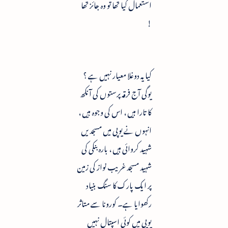
استعمال کیا تھا تو وہ جائز تھا
!
کیا یہ دوغلا معیار نہیں ہے ؟
یوگی آج فرقہ پرستوں کی آنکھ
کا تارا ہیں ، اس کی وجوہ ہیں ،
انہوں نے یوپی میں مسجدیں
شہید کروائی ہیں ، بارہ بنکی کی
شہید مسجد غریب نواز کی زمین
پر ایک پارک کا سنگ بنیاد
رکھوایا ہے۔ کورونا سے متاثر
یوپی میں کوئی اسپتال نہیں