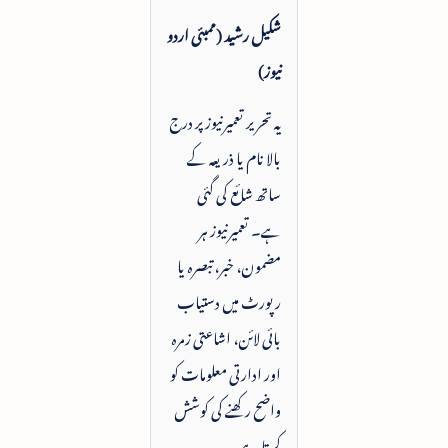
شکیل رشید (ممبئی اردو
نیوز)
یہ تحریر تعمیرنیوز پر درج
بالا نام یا ذریعہ کے
ساتھ شائع کی گئی
ہے۔ تعمیرنیوز ہر
مضمون، خبر، تبصرہ یا
رپورٹ میں دستیاب
بائی لائن، اشاعتی زمرہ
اور ادارتی معلومات کو
واضح رکھنے کی کوشش
کرتا ہے۔