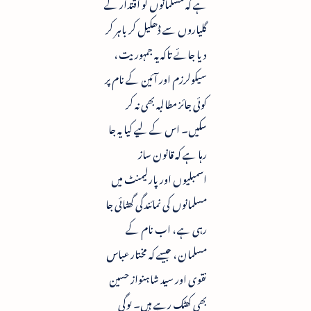
ہے کہ مسلمانوں کو اقتدار کے
گلیاروں سے ڈھکیل کر باہر کر
دیا جائے تاکہ یہ جمہوریت ،
سیکولرزم اور آئین کے نام پر
کوئی جائز مطالبہ بھی نہ کر
سکیں۔ اس کے لیے کیا یہ جا
رہا ہے کہ قانون ساز
اسمبلیوں اور پارلیمنٹ میں
مسلمانوں کی نمائندگی گھٹائی جا
رہی ہے ، اب نام کے
مسلمان ، جیسے کہ مختار عباس
نقوی اور سید شاہنواز حسین
بھی کھٹک رہے ہیں۔ یوگی