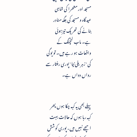
مسجد اور متھرا کی شاہی
عیدگاہ و مسجد کی جگہ منادر
بنانے کی تحریک تیزہوئی
ہے۔ ماب لنچنگ کے
واقعات ہو رہے ہیں۔ تو یوگی
کی ' زہریلی نیّا ' پوری رفتار سے
رواں دواں ہے۔
پہلے بھی یہ کہہ چکا ہوں پھر
کہہ رہا ہوں کہ حالات بہت
اچھے نہیں ہیں ، پوری کوشش