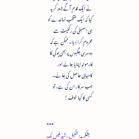
نے ایک قدم آگے بڑھ کر یہ
کیا کہ ایک منتخب نمائندے کو
ہی اسمبلی کی رکنیت سے
محروم کرا دیا۔ ممکن ہے کہ
دوسری جگہوں پر بھی یوگی کا
فارمولہ اپنایا جائے اور
کامیابی حاصل کی جائے۔
جب سرکار ان کی ہے ، تو
کسی کا کیا خوف !
***
بشکریہ:
شکیل رشید فیس بک