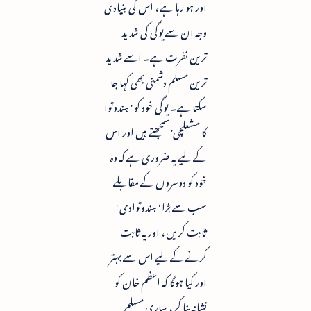
اور ہو رہا ہے ، اس کی بنیادی
وجہ ان سے یوگی کی شدید
ترین نفرت ہے۔ اسے شدید
ترین مسلم دشمنی بھی کہا جا
سکتا ہے۔ یوگی خود کو ' ہندوتوا
کا مشعلچی' سمجھتے ہیں اور اس
کے لیے یہ ضروری ہے کہ وہ
خود کو دوسروں کے مقابلے
سب سے بڑا ' ہندوتوادی '
ثابت کریں ، اور یہ ثابت
کرنے کے لیے اس سے بہتر
اور کیا ہوگا کہ اعظم خان کو
نشانہ بنا کر ، ساری مسلم