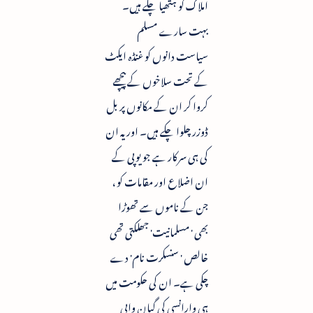
املاک کو ہتھیا چکے ہیں۔
بہت سارے مسلم
سیاست دانوں کو غنڈہ ایکٹ
کے تحت سلاخوں کے پیچھے
کروا کر ان کے مکانوں پر بل
ڈوزر چلوا چکے ہیں۔ اور یہ ان
کی ہی سرکار ہے جو یوپی کے
ان اضلاع اور مقامات کو ،
جن کے ناموں سے تھوڑا
بھی ' مسلمانیت' جھلکتی تھی
خالص ' سنسکرت نام' دے
چکی ہے۔ ان کی حکومت میں
ہی وارانسی کی گیان واپی