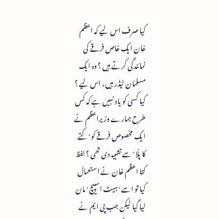
کیا صرف اس لیے کہ اعظم
خان ایک خاص فرقے کی
نمائندگی کرتے ہیں ؟ وہ ایک
مسلمان لیڈر ہیں ، اس لیے ؟
کیا کسی کو یاد نہیں ہے کہ کس
طرح ہمارے وزیراعظم نے
ایک مخصوص فرقے کو ' کتے
کا پلّا ' سے تشبیہ دی تھی ؟ لفظ
کتا اعظم خان نے استعمال
کیا تو اسے ' ہیٹ اسپیچ ' مان
لیا گیا لیکن جب پی ایم نے