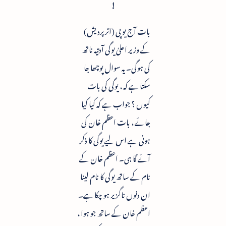
!
بات آج یو پی (اتر پردیش)
کے وزیر اعلیٰ یوگی آدتیہ ناتھ
کی ہوگی۔ یہ سوال پوچھا جا
سکتا ہے کہ ، یوگی کی بات
کیوں ؟ جواب ہے کہ کیا کیا
جائے ، بات اعظم خان کی
ہونی ہے اس لیے یوگی کا ذکر
آئے گا ہی۔ اعظم خان کے
نام کے ساتھ یوگی کا نام لینا
ان دنوں ناگزیر ہو چکا ہے۔
اعظم خان کے ساتھ جو ہوا ،