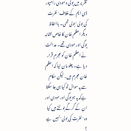
تقریر میں یوگی و مودی رامپور
ڈی ایم کے خلاف ' نفرت
کی بولی ' بولی تھی۔ باالفاظ
دیگر اعظم خان کا خاص نشانہ
یوگی اور مودی تھے۔ عدالت
نے اعظم خان کو مجرم قرار
دیا ہے۔ چلو مان لیا کہ اعظم
خان مجرم ہیں ، لیکن حکام
سے یہ سوال تو کیا ہی جا سکتا
ہےکہ یہ جو یوگی اور مودی اور
ان کے گرگے بولتے ہیں کیا
وہ ' نفرت کی بولی ' نہیں ہے
؟