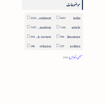
موضوعات
sub-continent
india
column-analysis
article
book-review
literature
religion
politics