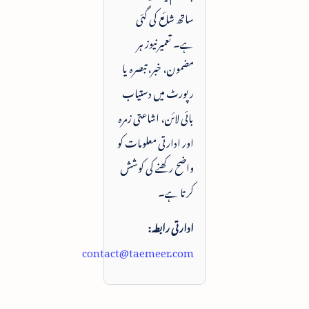
ساتھ شائع کی گئی
ہے۔ تعمیرنیوز ہر
مضمون، خبر، تبصرہ یا
رپورٹ میں دستیاب
بائی لائن، اشاعتی زمرہ
اور ادارتی معلومات کو
واضح رکھنے کی کوشش
کرتا ہے۔
ادارتی رابطہ:
contact@taemeer.com