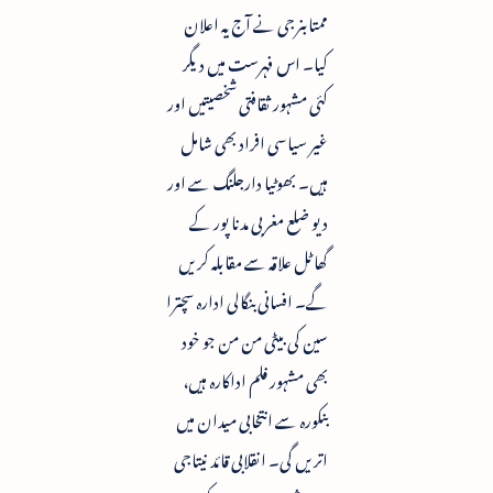
ممتابنرجی نے آج یہ اعلان
کیا۔ اس فہرست میں دیگر
کئی مشہور ثقافتی شخصیتیں اور
غیر سیاسی افراد بھی شامل
ہیں۔ بھوٹیا دارجلنگ سے اور
دیو ضلع مغربی مدنا پور کے
گھاٹل علاقہ سے مقابلہ کریں
گے۔ افسانی بنگالی ادارہ سچترا
سین کی بیٹی من من جو خود
بھی مشہور فلم اداکارہ ہیں،
بنکورہ سے انتخابی میدان میں
اتریں گی۔ انقلابی قائد نیتاجی