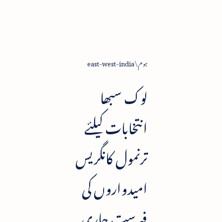
ہوم
east-west-india
لوک سبھا
انتخابات کیلئے
ترنمول کانگریس
امیدواروں کی
فہرست جاری