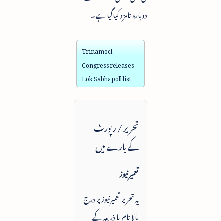
دوبارہ نامزد کیاگیا ہے۔
Trinamool
Congress releases
Lok Sabha poll list
تحریر / رپورٹ
کے بارے میں
تعمیرنیوز
یہ تحریر تعمیرنیوز پر درج
بالا نام یا ذریعہ کے