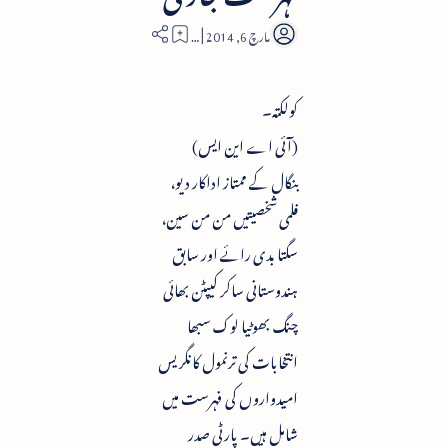
1
کولکتہ۔
(آئی اے این ایس)
بنگال کے ممتاز اداکار دیو،
فلمی شخصیتیں من من سین،
سگتا بدی رائے اور سابق
ہندوستانی ساکر کیپٹن بھائی
چنگ بھوٹیا لوک سبھا
انتخابات کی ترنمول کانگریس
امیدواروں کی فہرست میں
شامل ہیں۔ پارٹی صدر