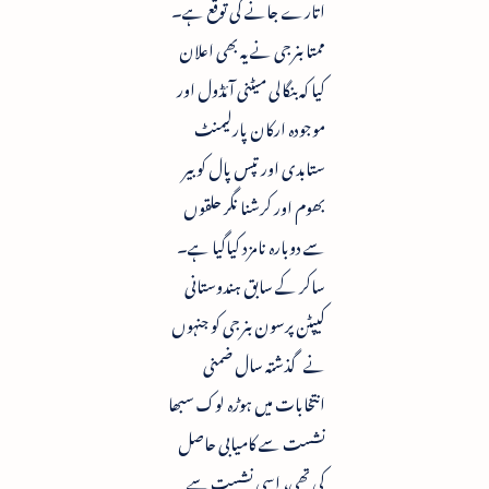
اتارے جانے کی توقع ہے۔
ممتا بنرجی نے یہ بھی اعلان
کیا کہ بنگالی میٹنی آئڈول اور
موجودہ ارکان پارلیمنٹ
ستابدی اور تپس پال کو بیر
بھوم اور کرشنا نگر حلقوں
سے دوبارہ نامزد کیاگیا ہے۔
ساکر کے سابق ہندوستانی
کیپٹن پرسون بنرجی کو جنہوں
نے گذشتہ سال ضمنی
انتخابات میں ہوڑہ لوک سبھا
نشست سے کامیابی حاصل
کی تھی، اسی نشست سے