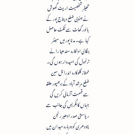
تھیٹر شخصیت ارپت گھوش
نے جنوبی ضلع دیناج پور کے
بالور گھاٹ سے ٹکٹ حاصل
کیا ہے۔ مدنا پور میں سینئر
بنگالی اداکارہ سندھیا رائے
ترنمول کی امیدوار ہوں گی۔
ممتاز گلوکارہ اندرانل سین
ضلع مرشد آباد کے برہمپور حلقہ
سے قسمت آزمائی کریں گی
جہاں کانگریس کی جانب سے
ریاستی صدر ادھیر رنجن
چودھری کودوبارہ میدان میں