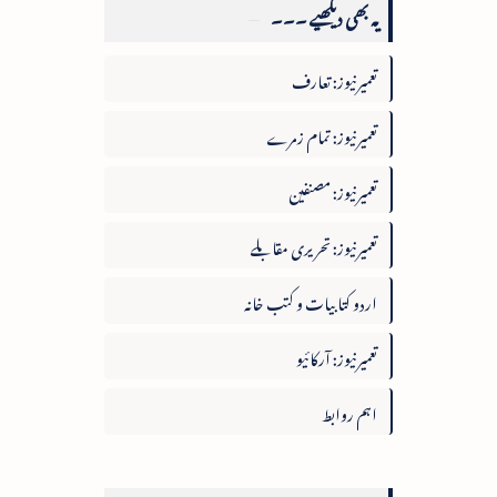
یہ بھی دیکھیے ۔۔۔
تعمیرنیوز: تعارف
تعمیرنیوز: تمام زمرے
تعمیرنیوز: مصنفین
تعمیرنیوز: تحریری مقابلے
اردو کتابیات و کتب خانہ
تعمیرنیوز: آرکائیو
اہم روابط