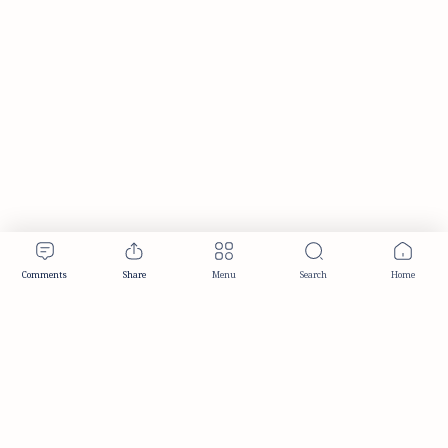
Publisher & Editorial Information
Established:
December 2012
Publisher:
Taemeer Web Design & Development
Head Office:
Hyderabad, Telangana, India
Editorial Responsibility:
TaemeerNews Editorial Team
Founder:
Syed Mukarram Niyaz