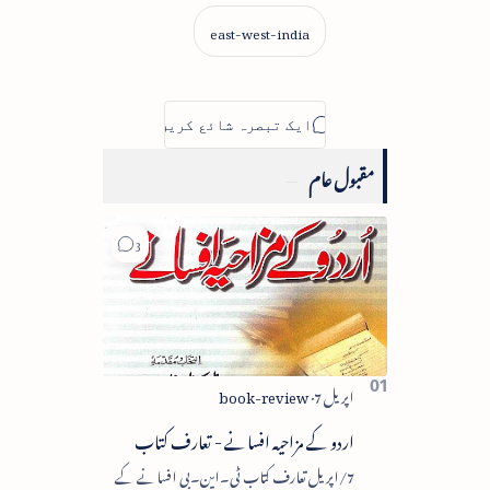
مقبول عام
اردو کے مزاحیہ افسانے - تعارف کتاب
7/اپریل تعارف کتاب ٹی۔این۔بی افسانے کے