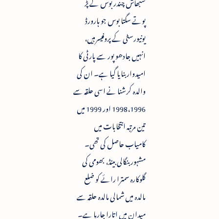
سبھاش چندر بوس کے پڑ
پوتے سگتا بوس جو ہارورڈ
یونیورسٹی کے پروفیسرہیں،
انہیں جادھو پور سے پارٹی کا
امیدوار بنایا گیا ہے۔ ان کی
والدہ کرشنا نے اسی حلقہ سے
1998،1996 اور 1999 میں
تین مرتبہ انتخابات میں
کامیاب حاصل کی تھی۔
مشہور بنگالی بینڈ، بھومی کی
گلوکارہ سمترا رائے کو ضلع
مالدہ میں شمالی مالدہ حلقہ سے
میدان میں اتارا جارہا ہے۔